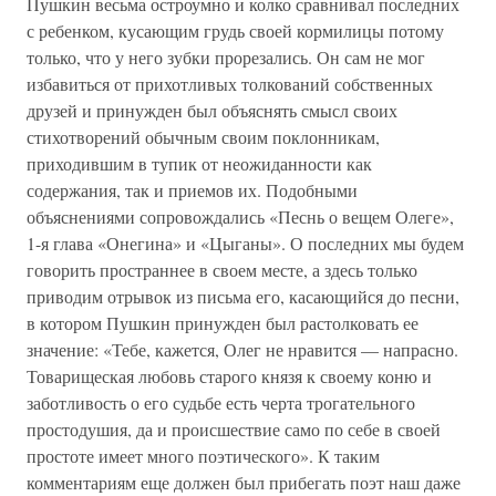
Пушкин весьма остроумно и колко сравнивал последних
с ребенком, кусающим грудь своей кормилицы потому
только, что у него зубки прорезались. Он сам не мог
избавиться от прихотливых толкований собственных
друзей и принужден был объяснять смысл своих
стихотворений обычным своим поклонникам,
приходившим в тупик от неожиданности как
содержания, так и приемов их. Подобными
объяснениями сопровождались «Песнь о вещем Олеге»,
1-я глава «Онегина» и «Цыганы». О последних мы будем
говорить пространнее в своем месте, а здесь только
приводим отрывок из письма его, касающийся до песни,
в котором Пушкин принужден был растолковать ее
значение: «Тебе, кажется, Олег не нравится — напрасно.
Товарищеская любовь старого князя к своему коню и
заботливость о его судьбе есть черта трогательного
простодушия, да и происшествие само по себе в своей
простоте имеет много поэтического». К таким
комментариям еще должен был прибегать поэт наш даже