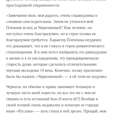
простодушной откровенности:
«Замечания твои, моя радость, очень справедливы и
слишком снисходительны. Зачем не утопился мой
Пленник вслед за Черкешенкой? Как человек, он
поступил очень благоразумно, но в герое поэмы не
благоразумия требуется. Характер Пленника неудачен;
это доказывает, что я не гожусь в герои романтического
стихотворения. Я в нем хотел изобразить это равнодушие
к жизни и к ее наслаждениям, эту преждевременную
старость души, которые сделались отличительными
чертами молодежи 19 века. Конечно, поэму приличнее
было бы назвать «Черкешенкой» — я об этом не подумал.
Черкесы, их обычаи и нравы занимают большую и
лучшую часть моей повести; но все это ни с чем не
связано и есть истинный hors d’oeuvre.[67] Вообще я
своей поэмой очень недоволен и почитаю ее гораздо
ниже «Руслана» — хоть стихи в ней зрелее. Прощай, моя