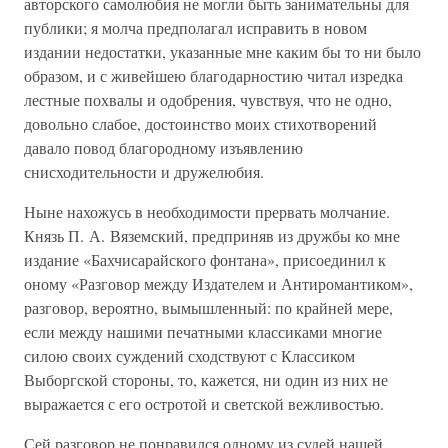
авторского самолюбия не могли быть занимательны для
публики; я молча предполагал исправить в новом
издании недостатки, указанные мне каким бы то ни было
образом, и с живейшею благодарностию читал изредка
лестные похвалы и одобрения, чувствуя, что не одно,
довольно слабое, достоинство моих стихотворений
давало повод благородному изъявлению
снисходительности и дружелюбия.
Ныне нахожусь в необходимости прервать молчание.
Князь П. А. Вяземский, предприняв из дружбы ко мне
издание «Бахчисарайского фонтана», присоединил к
оному «Разговор между Издателем и Антиромантиком»,
разговор, вероятно, вымышленный: по крайней мере,
если между нашими печатными классиками многие
силою своих суждений сходствуют с Классиком
Выборгской стороны, то, кажется, ни один из них не
выражается с его остротой и светской вежливостью.
Сей разговор не понравился одному из судей нашей