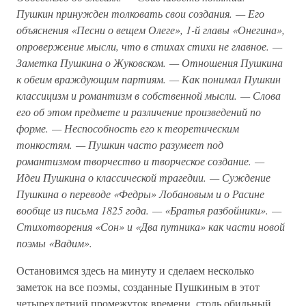
Пушкин принужден толковать свои создания. — Его
объяснения «Песни о вещем Олеге», 1-й главы «Онегина»,
опровержение мысли, что в стихах стихи не главное. —
Заметка Пушкина о Жуковском. — Отношения Пушкина
к обеим враждующим партиям. — Как понимал Пушкин
классицизм и романтизм в собственной мысли. — Слова
его об этом предмете и различение произведений по
форме. — Неспособность его к теоретическим
тонкостям. — Пушкин часто разумеет под
романтизмом творчество и творческое создание. —
Идеи Пушкина о классической трагедии. — Суждение
Пушкина о переводе «Федры» Лобановым и о Расине
вообще из письма 1825 года. — «Братья разбойники». —
Стихотворения «Сон» и «Два путника» как части новой
поэмы «Вадим».
Остановимся здесь на минуту и сделаем несколько
заметок на все поэмы, созданные Пушкиным в этот
четырехлетний промежуток времени, столь обильный