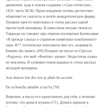
движения, хода в новом создании («Сын отечества»,
1824, часть XCII). Происхождение поэмы достаточно
объясняет ее сжатость и почти анекдотическую форму.
Пушкин просто переложил в стихи рассказ одной
прелестной женщины. В известном письме своем из
Тавриды он говорит при первом посещении Бахчисарая:
«Я прежде слыхал о странном памятнике влюбленного
хана. К** поэтически описывала мне его, называя la
fontaine des larmes».[69] Позднее он писал из Одессы:
«Радуюсь, что мой «Фонтан» шумит. Недостаток плана
не моя вина. Я суеверно перекладывал в стихи рассказ
молодой женщины:
Aux douces lois des vers je pliais les accents
De sa bouche aimable et na?ve.[70]
Впрочем, я писал его единственно для себя, а печатаю
потому, что деньги нужны»[71]. Деньги пришли к