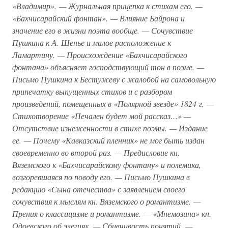
«Владимир». — Журнальная прицепка к стихам его. —
«Бахчисарайский фонтан». — Влияние Байрона и
значение его в жизни поэта вообще. — Сочувствие
Пушкина к А. Шенье и малое расположение к
Ламартину. — Происхождение «Бахчисарайского
фонтана» объясняет господствующий тон в поэме. —
Письмо Пушкина к Бестужеву с жалобой на самовольную
припечатку выпущенных стихов и с разбором
произведений, помещенных в «Полярной звезде» 1824 г. —
Стихотворение «Печален будет мой рассказ…» —
Отсутствие изнеженности в стихе поэмы. — Издание
ее. — Почему «Кавказский пленник» не мог быть издан
своевременно во второй раз. — Предисловие кн.
Вяземского к «Бахчисарайскому фонтану» и полемика,
возгоревшаяся по поводу его. — Письмо Пушкина в
редакцию «Сына отечества» с заявлением своего
сочувствия к мыслям кн. Вяземского о романтизме. —
Прения о классицизме и романтизме. — «Мнемозина» кн.
Одоевского об элегиях. — Сбивчивость понятий. —