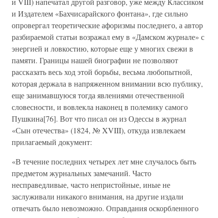
и VIII) напечатал другой разговор, уже между Классиком
и Издателем «Бахчисарайского фонтана», где сильно
опровергал теоретические афоризмы последнего, а автор
разбираемой статьи возражал ему в «Дамском журнале» с
энергией и ловкостию, которые еще у многих свежи в
памяти. Границы нашей биографии не позволяют
рассказать весь ход этой борьбы, весьма любопытной,
которая держала в напряженном внимании всю публику,
еще занимавшуюся тогда явлениями отечественной
словесности, и вовлекла наконец в полемику самого
Пушкина[76]. Вот что писал он из Одессы в журнал
«Сын отечества» (1824, № XVIII), откуда извлекаем
прилагаемый документ:
«В течение последних четырех лет мне случалось быть
предметом журнальных замечаний. Часто
несправедливые, часто непристойные, иные не
заслуживали никакого внимания, на другие издали
отвечать было невозможно. Оправдания оскорбленного