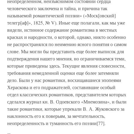
неопределенном, неизъяснимом состоянии сердца
человеческого заключена и тайна, и причина так
называемой романтической поэзии» («Моск[овский]
телегр[аф]», 1825, № V). Иные еще полагали, как мы уже
видели, истинное содержание романтизма в местных
красках и народности, о которой, однако, никто особенно
не распространялся по неимению ясного понятия о самом
слове. Мы могли бы представить еще более выписок для
подтверждения нашего мнения, но ограничиваемся теми,
которые приведены здесь. Текущие явления словесности,
требования немедленной оценки еще более затемняли
дело. Были у нас романтики, восхищавшиеся эпопеями
Хераскова и его подражателей, составившие особый
отдел классических романтиков, представителем которых
сделался журнал кн. В. Одоевского «Мнемозина», и были
такие романтики, которые упрекали В. А. Жуковского за
наклонность его к поверьям, за мечтательность,
неопределенность и туманность его поэзии[77].