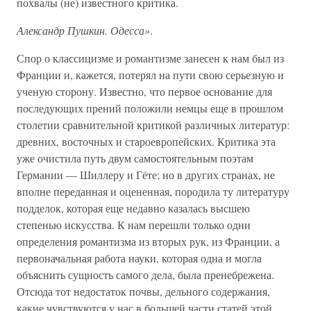
похвалы (не) известного критика.
Александр Пушкин. Одесса»
.
Спор о классицизме и романтизме занесен к нам был из
Франции и, кажется, потерял на пути свою серьезную и
ученую сторону. Известно, что первое основание для
последующих прений положили немцы еще в прошлом
столетии сравнительной критикой различных литератур:
древних, восточных и староевропейских. Критика эта
уже очистила путь двум самостоятельным поэтам
Германии — Шиллеру и Гёте; но в других странах, не
вполне переданная и оцененная, породила ту литературу
подделок, которая еще недавно казалась высшею
степенью искусства. К нам перешли только одни
определения романтизма из вторых рук, из Франции, а
первоначальная работа науки, которая одна и могла
объяснить сущность самого дела, была пренебрежена.
Отсюда тот недостаток почвы, дельного содержания,
какие чувствуются у нас в большей части статей этой