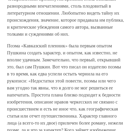
разнородными впечатлениями, столь плодовитый в
литературном отношении. Любопытно видеть тайну их
происхождения, значение, которое придавала им публика,
и критические убеждения самого автора, вызванные
толками и суждениями об них.
Поэма «Кавказский пленник» была первым опытом
Пушкина создать характер, и опытом, как известно, не
вполне удачным. Замечательно, что первый, открывший
это, был сам Пушкин. Вот что писал он издателю поэмы
в то время, как едва успели остыть чернила на его
рукописи: «Недостатки этой повести, поэмы или чего
вам угодно так явны, что я долго не мог решиться ее
напечатать. Простота плана близко подходит к бедности
изобретения, описание нравов черкесских не связано с
происшествием и есть не иное что, как географическая
статья или отчет путешественника. Характер главного
лица (а всего-то их двое) приличен более роману, нежели
поэме, да и что за характер? Кого займет изображение