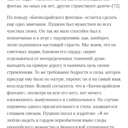
фонтан, но иных уж нет, другие странствуют далече»[72].
По поводу «Бахчисарайского фонтана» остается сделать
еще одно замечание. Пушкин был мужествен во всех
чувствах своих. Он так же мало способен был к
нежничанью и к игре с ощущениями, как, наоборот,
легко подчинялся настоящей страсти. Мы знаем, что он
советовал людям, близким его сердцу, скорее
отделываться от неопределенных томлений души,
выходить на прямую дорогу и назначать цель своим
стремлениям. То же требование бодрости и силы, которое
присуще ему было по натуре, перенес он и на самый язык
впоследствии. Всякий согласится, что в «Бахчисарайском
фонтане», несмотря на всю его негу, нет ничего
изнеженного, вымученного и слабосильного. По случаю
перемены одного прилагательного в стихе, казавшегося
слишком смелым, Пушкин писал к издателю: «Я не
люблю видеть в гордом первобытном языке следы
европейского жеманства и французской утонченности;