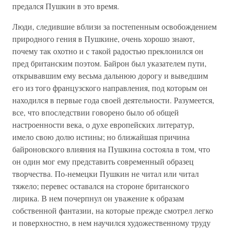
предался Пушкин в это время.
Люди, следившие вблизи за постепенным освобождением
природного гения в Пушкине, очень хорошо знают,
почему так охотно и с такой радостью преклонился он
пред британским поэтом. Байрон был указателем пути,
открывавшим ему весьма дальнюю дорогу и выведшим
его из того французского направления, под которым он
находился в первые года своей деятельности. Разумеется,
все, что впоследствии говорено было об общей
настроенности века, о духе европейских литератур,
имело свою долю истины; но ближайшая причина
байроновского влияния на Пушкина состояла в том, что
он один мог ему представить современный образец
творчества. По-немецки Пушкин не читал или читал
тяжело; перевес оставался на стороне британского
лирика. В нем почерпнул он уважение к образам
собственной фантазии, на которые прежде смотрел легко
и поверхностно, в нем научился художественному труду