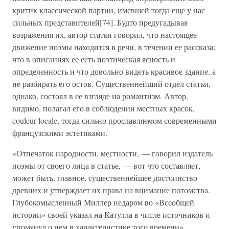
критик классической партии, имевшей тогда еще у нас
сильных представителей[74]. Будто предугадывая
возражения их, автор статьи говорил, что настоящее
движение поэмы находится в речи, в течении ее рассказа;
что в описаниях ее есть поэтическая ясность и
определенность и что довольно видеть красивое здание, а
не разбирать его остов. Существеннейший отдел статьи,
однако, состоял в ее взгляде на романтизм. Автор,
видимо, полагал его в соблюдении местных красок,
couleur locale, тогда сильно прославляемом современными
французскими эстетиками.
«Отпечаток народности, местности, — говорил издатель
поэмы от своего лица в статье, — вот что составляет,
может быть, главное, существеннейшее достоинство
древних и утверждает их права на внимание потомства.
Глубокомысленный Миллер недаром во «Всеобщей
истории» своей указал на Катулла в числе источников и
упомянул о нем в характеристике того времени».