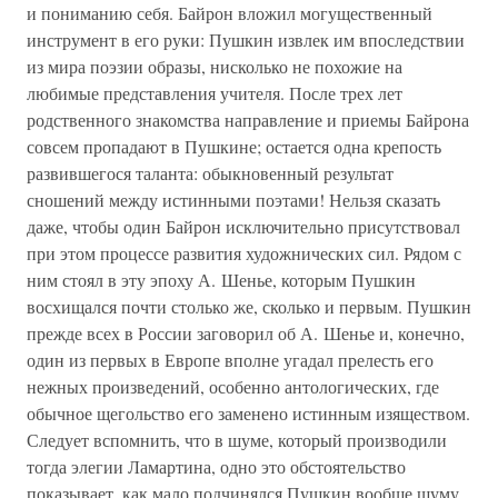
и пониманию себя. Байрон вложил могущественный
инструмент в его руки: Пушкин извлек им впоследствии
из мира поэзии образы, нисколько не похожие на
любимые представления учителя. После трех лет
родственного знакомства направление и приемы Байрона
совсем пропадают в Пушкине; остается одна крепость
развившегося таланта: обыкновенный результат
сношений между истинными поэтами! Нельзя сказать
даже, чтобы один Байрон исключительно присутствовал
при этом процессе развития художнических сил. Рядом с
ним стоял в эту эпоху А. Шенье, которым Пушкин
восхищался почти столько же, сколько и первым. Пушкин
прежде всех в России заговорил об А. Шенье и, конечно,
один из первых в Европе вполне угадал прелесть его
нежных произведений, особенно антологических, где
обычное щегольство его заменено истинным изяществом.
Следует вспомнить, что в шуме, который производили
тогда элегии Ламартина, одно это обстоятельство
показывает, как мало подчинялся Пушкин вообще шуму,