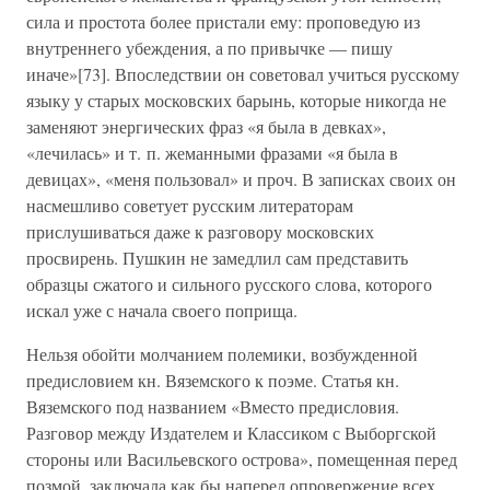
сила и простота более пристали ему: проповедую из
внутреннего убеждения, а по привычке — пишу
иначе»[73]. Впоследствии он советовал учиться русскому
языку у старых московских барынь, которые никогда не
заменяют энергических фраз «я была в девках»,
«лечилась» и т. п. жеманными фразами «я была в
девицах», «меня пользовал» и проч. В записках своих он
насмешливо советует русским литераторам
прислушиваться даже к разговору московских
просвирень. Пушкин не замедлил сам представить
образцы сжатого и сильного русского слова, которого
искал уже с начала своего поприща.
Нельзя обойти молчанием полемики, возбужденной
предисловием кн. Вяземского к поэме. Статья кн.
Вяземского под названием «Вместо предисловия.
Разговор между Издателем и Классиком с Выборгской
стороны или Васильевского острова», помещенная перед
позмой, заключала как бы наперед опровержение всех