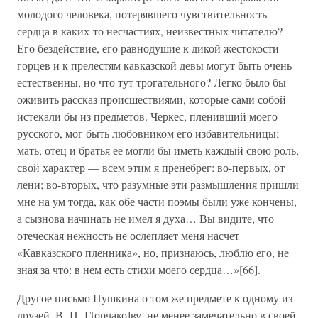
молодого человека, потерявшего чувствительность
сердца в каких-то несчастиях, неизвестных читателю?
Его бездействие, его равнодушие к дикой жестокости
горцев и к прелестям кавказской девы могут быть очень
естественны, но что тут трогательного? Легко было бы
оживить рассказ происшествиями, которые сами собой
истекали бы из предметов. Черкес, пленивший моего
русского, мог быть любовником его избавительницы;
мать, отец и братья ее могли бы иметь каждый свою роль,
свой характер — всем этим я пренебрег: во-первых, от
лени; во-вторых, что разумные эти размышления пришли
мне на ум тогда, как обе части поэмы были уже кончены,
а сызнова начинать не имел я духа… Вы видите, что
отеческая нежность не ослепляет меня насчет
«Кавказского пленника», но, признаюсь, люблю его, не
зная за что: в нем есть стихи моего сердца…»[66].
Другое письмо Пушкина о том же предмете к одному из
друзей, В. П. Г[орчако]ву, не менее замечательно в своей