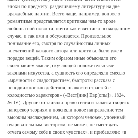
эпохи по предмету, разделившему литературу на две
враждебные партии. Всего чаще, например, вопрос о
романтизме представляется критикам чем-то вроде
любопытной новости, почти как известие о неожиданном
случае, и так ими и обсуживается. Произвольное
понимание его, смотря по случайностям личных
впечатлений каждого автора или критика, было уже в
порядке вещей. Таким образом иные объясняли его
своенравием мысли, скучающей положительными
законами искусства, а сущность его определяли смесью
«мрачности с сладострастием, быстроты рассказа с
неподвижностию действия, пылкости страстей с
холодностью характеров» («Вест[ник] Евр[опы]», 1824,
№ IV). Другие отстаивали право гения и таланта творить
наперекор теориям и поясняли новое направление тем
высоким наслаждением, «в котором человек, упоенный
очаровательным восторгом, не может, не смеет дать
отчета самому себе в своих чувствах», и прибавляли: «в