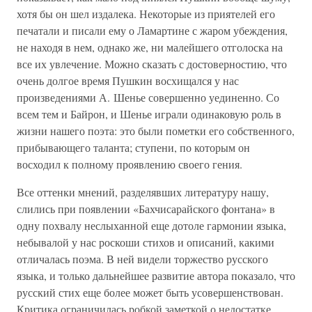
хотя бы он шел издалека. Некоторые из приятелей его
печатали и писали ему о Ламартине с жаром убеждения,
не находя в нем, однако же, ни малейшего отголоска на
все их увлечение. Можно сказать с достоверностию, что
очень долгое время Пушкин восхищался у нас
произведениями А. Шенье совершенно уединенно. Со
всем тем и Байрон, и Шенье играли одинаковую роль в
жизни нашего поэта: это были пометки его собственного,
прибывающего таланта; ступени, по которым он
восходил к полному проявлению своего гения.
Все оттенки мнений, разделявших литературу нашу,
слились при появлении «Бахчисарайского фонтана» в
одну похвалу неслыханной еще дотоле гармонии языка,
небывалой у нас роскоши стихов и описаний, какими
отличалась поэма. В ней видели торжество русского
языка, и только дальнейшее развитие автора показало, что
русский стих еще более может быть усовершенствован.
Критика ограничилась робкой заметкой о недостатке