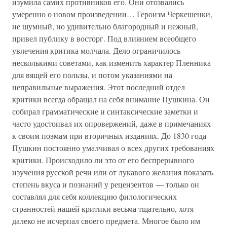
изумила самих противников его. Они отозвались
умеренно о новом произведении… Героизм Черкешенки,
не шумный, но удивительно благородный и нежный,
привел публику в восторг. Под влиянием всеобщего
увлечения критика молчала. Дело ограничилось
несколькими советами, как изменить характер Пленника
для вящей его пользы, и потом указаниями на
неправильные выражения. Этот последний отдел
критики всегда обращал на себя внимание Пушкина. Он
собирал грамматические и синтаксические заметки и
часто удостоивал их опровержений, даже в примечаниях
к своим поэмам при вторичных изданиях. До 1830 года
Пушкин постоянно умалчивал о всех других требованиях
критики. Происходило ли это от его беспрерывного
изучения русской речи или от лукавого желания показать
степень вкуса и познаний у рецензентов — только он
составлял для себя коллекцию филологических
странностей нашей критики весьма тщательно, хотя
далеко не исчерпал своего предмета. Многое было им