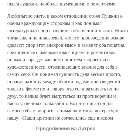
перед судьями, наиболее шумевшими о романтизме.
Любопытно знать, в каком отношении стоял Пушкин к
обеим враждующим сторонам и как понимал
литературный спор в глубине собственной мысли. Никто
тогда еще и не подозревал, что его произведения вскоре
сделают спор этот анахронизмом и заменят оба понятия,
соединенные с именами классицизма и романтизма,
новым и гораздо высшим понятием творчества и
художественности, отыскивающих законы для себя в
самих себе. Он понимал сущность дела весьма просто,
полагая разницу между обоими родами произведений
только в форме их и говоря, что если различать их по
духу, то нельзя будет выпутаться из противоречий и
насильственных толкований. Вот что писал он для
самого себя о вопросе, занимавшем тогда литературу
нашу: «Наши критики не согласились еще в ясном
различии между родами классическим и романтическим.
Продолжение на Литрес
Сбивчивым понятием о сем предмете обязаны мы