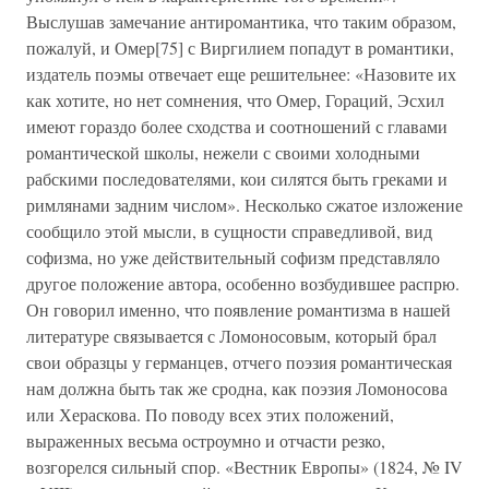
Выслушав замечание антиромантика, что таким образом,
пожалуй, и Омер[75] с Виргилием попадут в романтики,
издатель поэмы отвечает еще решительнее: «Назовите их
как хотите, но нет сомнения, что Омер, Гораций, Эсхил
имеют гораздо более сходства и соотношений с главами
романтической школы, нежели с своими холодными
рабскими последователями, кои силятся быть греками и
римлянами задним числом». Несколько сжатое изложение
сообщило этой мысли, в сущности справедливой, вид
софизма, но уже действительный софизм представляло
другое положение автора, особенно возбудившее распрю.
Он говорил именно, что появление романтизма в нашей
литературе связывается с Ломоносовым, который брал
свои образцы у германцев, отчего поэзия романтическая
нам должна быть так же сродна, как поэзия Ломоносова
или Хераскова. По поводу всех этих положений,
выраженных весьма остроумно и отчасти резко,
возгорелся сильный спор. «Вестник Европы» (1824, № IV