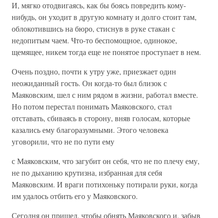
И, мягко отодвигаясь, как бы боясь повредить кому-
нибудь, он уходит в другую комнату и долго стоит там,
облокотившись на бюро, стиснув в руке стакан с
недопитым чаем. Что-то беспомощное, одинокое,
щемящее, никем тогда еще не понятое проступает в нем.
Очень поздно, почти к утру уже, приезжает один
неожиданный гость. Он когда-то был близок с
Маяковским, шел с ним рядом в жизни, работал вместе.
Но потом перестал понимать Маяковского, стал
отставать, сбиваясь в сторону, вняв голосам, которые
казались ему благоразумными. Этого человека
уговорили, что не по пути ему
с Маяковским, что загубит он себя, что не по плечу ему,
не по дыханию крутизна, избранная для себя
Маяковским. И враги потихоньку потирали руки, когда
им удалось отбить его у Маяковского.
Сегодня он пришел, чтобы обнять Маяковского и, забыв