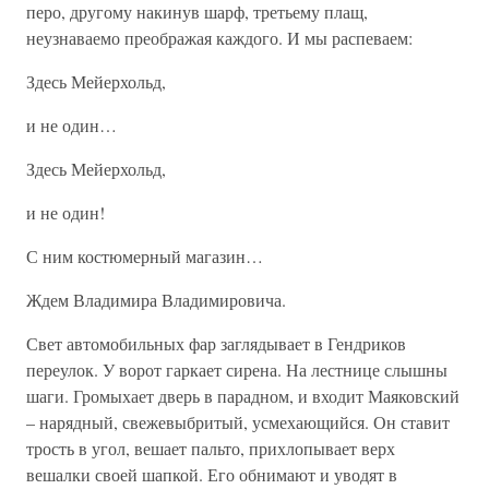
перо, другому накинув шарф, третьему плащ,
неузнаваемо преображая каждого. И мы распеваем:
Здесь Мейерхольд,
и не один…
Здесь Мейерхольд,
и не один!
С ним костюмерный магазин…
Ждем Владимира Владимировича.
Свет автомобильных фар заглядывает в Гендриков
переулок. У ворот гаркает сирена. На лестнице слышны
шаги. Громыхает дверь в парадном, и входит Маяковский
– нарядный, свежевыбритый, усмехающийся. Он ставит
трость в угол, вешает пальто, прихлопывает верх
вешалки своей шапкой. Его обнимают и уводят в