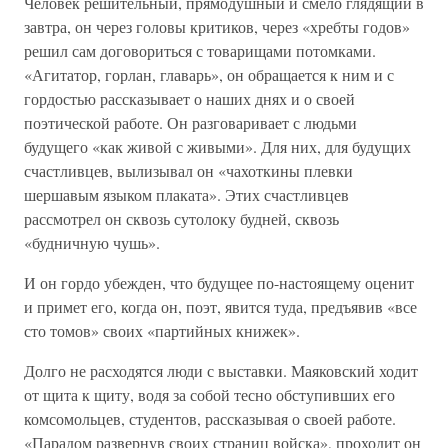
Человек решительный, прямодушный и смело глядящий в
завтра, он через головы критиков, через «хребты годов»
решил сам договориться с товарищами потомками.
«Агитатор, горлан, главарь», он обращается к ним и с
гордостью рассказывает о наших днях и о своей
поэтической работе. Он разговаривает с людьми
будущего «как живой с живыми». Для них, для будущих
счастливцев, вылизывал он «чахоткины плевки
шершавым языком плаката». Этих счастливцев
рассмотрел он сквозь сутолоку будней, сквозь
«будничную чушь».
И он гордо убежден, что будущее по-настоящему оценит
и примет его, когда он, поэт, явится туда, предъявив «все
сто томов» своих «партийных книжек».
Долго не расходятся люди с выставки. Маяковский ходит
от щита к щиту, водя за собой тесно обступивших его
комсомольцев, студентов, рассказывая о своей работе.
«Парадом развернув своих страниц войска», проходит он