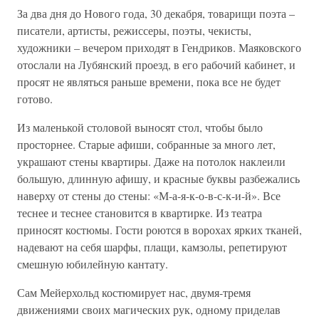
За два дня до Нового года, 30 декабря, товарищи поэта –
писатели, артисты, режиссеры, поэты, чекисты,
художники – вечером приходят в Гендриков. Маяковского
отослали на Лубянский проезд, в его рабочий кабинет, и
просят не являться раньше времени, пока все не будет
готово.
Из маленькой столовой выносят стол, чтобы было
просторнее. Старые афиши, собранные за много лет,
украшают стены квартиры. Даже на потолок наклеили
большую, длинную афишу, и красные буквы разбежались
наверху от стены до стены: «М-а-я-к-о-в-с-к-и-й». Все
теснее и теснее становится в квартирке. Из театра
приносят костюмы. Гости роются в ворохах ярких тканей,
надевают на себя шарфы, плащи, камзолы, репетируют
смешную юбилейную кантату.
Сам Мейерхольд костюмирует нас, двумя-тремя
движениями своих магических рук, одному приделав