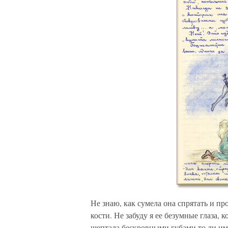
Не знаю, как сумела она спрятать и п
кости. Не забуду я ее безумные глаза, 
шептала бескровными губами то ли име