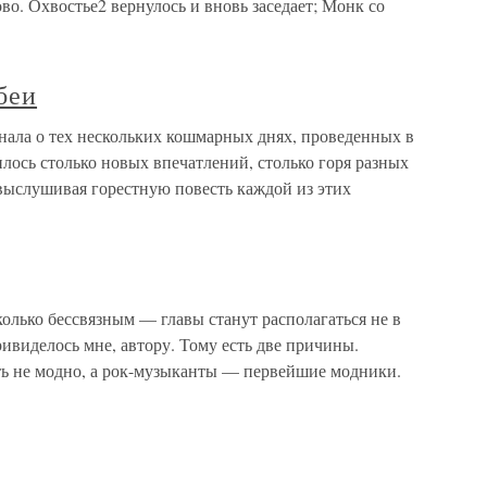
во. Охвостье2 вернулось и вновь заседает; Монк со
беи
ала о тех нескольких кошмарных днях, проведенных в
лось столько новых впечатлений, столько горя разных
и выслушивая горестную повесть каждой из этих
колько бессвязным — главы станут располагаться не в
ривиделось мне, автору. Тому есть две причины.
ть не модно, а рок-музыканты — первейшие модники.