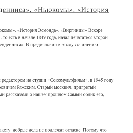
нденниса». «Ньюкомы». «История
ьюкомы». «История Эсмонда». «Виргинцы» Вскоре
то есть в начале 1849 года, начал печататься второй
енденниса». В предисловии к этому сочинению
 редактором на студии «Союзмультфильм», в 1945 году
ровичем Ряжским. Старый москвич, пригретый
ими рассказами о нашем прошлом.Самый облик его,
кету, добрые дела не подлежат огласке. Потому что