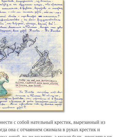
ронести с собой нательный крестик, вырезанный из
когда она с отчаянием сжимала в руках крестик и
на детей, то ли молитву, а может быть, проклятье их