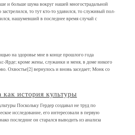
ше и больше шума вокруг нашей многострадальной
 застрелился, то тут кто-то удавился, то служивый пол-
арился, нашумевший в последнее время случай с
ощью на здоровье мне в конце прошлого года
кс-Ярде; кроме жены, служанки и меня, в доме никого
во. Охвостье[2] вернулось и вновь заседает; Монк со
а как история культуры
ультуры Поскольку Гердер создавал не труд по
ское исследование, его интересовали в первую
нако последние он старался выводить из анализа