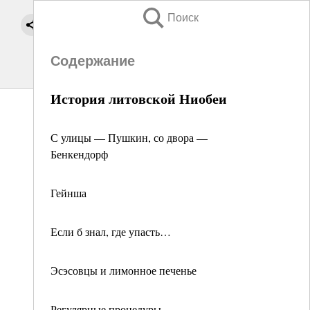
Поиск
Содержание
История литовской Ниобеи
С улицы — Пушкин, со двора —
Бенкендорф
Гейнша
Если б знал, где упасть…
Эсэсовцы и лимонное печенье
Регулярные процедуры