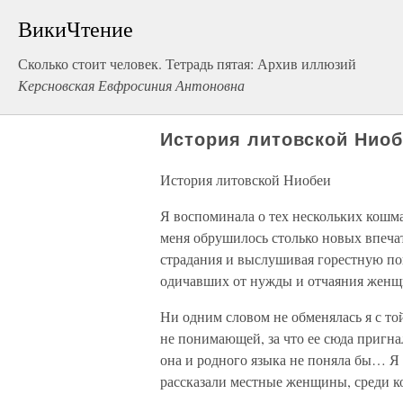
ВикиЧтение
Сколько стоит человек. Тетрадь пятая: Архив иллюзий
Керсновская Евфросиния Антоновна
История литовской Нио
История литовской Ниобеи
Я воспоминала о тех нескольких кошм
меня обрушилось столько новых впечатл
страдания и выслушивая горестную по
одичавших от нужды и отчаяния женщи
Ни одним словом не обменялась я с то
не понимающей, за что ее сюда пригнал
она и родного языка не поняла бы… Я н
рассказали местные женщины, среди к