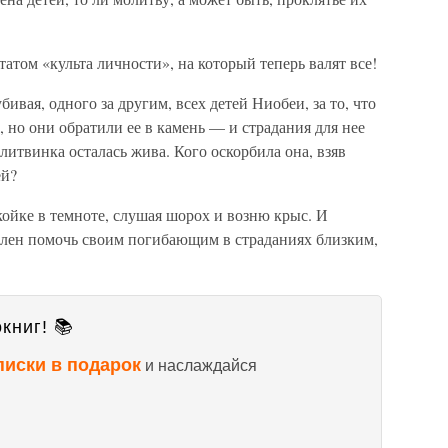
ьтатом «культа личности», на который теперь валят все!
вая, одного за другим, всех детей Ниобеи, за то, что
 но они обратили ее в камень — и страдания для нее
литвинка осталась жива. Кого оскорбила она, взяв
ей?
койке в темноте, слушая шорох и возню крыс. И
ссилен помочь своим погибающим в страданиях близким,
книг! 📚
писки в подарок
и наслаждайся