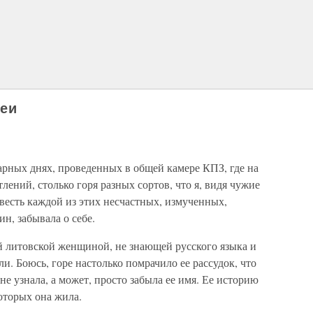
беи
арных днях, проведенных в общей камере КПЗ, где на
ений, столько горя разных сортов, что я, видя чужие
весть каждой из этих несчастных, измученных,
н, забывала о себе.
й литовской женщиной, не знающей русского языка и
и. Боюсь, горе настолько помрачило ее рассудок, что
е узнала, а может, просто забыла ее имя. Ее историю
оторых она жила.