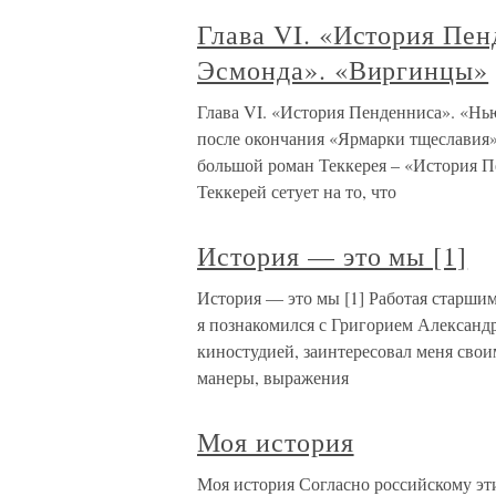
Глава VI. «История Пе
Эсмонда». «Виргинцы»
Глава VI. «История Пенденниса». «Н
после окончания «Ярмарки тщеславия», 
большой роман Теккерея – «История П
Теккерей сетует на то, что
История — это мы [1]
История — это мы [1] Работая старшим
я познакомился с Григорием Александ
киностудией, заинтересовал меня сво
манеры, выражения
Моя история
Моя история Согласно российскому эти