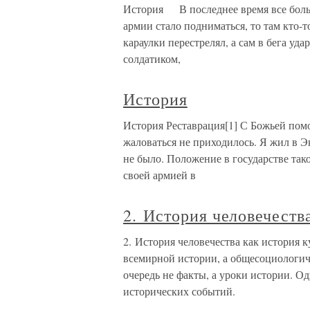
История В последнее время все боль
армии стало подниматься, то там кто-то
караулки перестрелял, а сам в бега уд
солдатиком,
История
История Реставрация[1] С Божьей пом
жаловаться не приходилось. Я жил в Э
не было. Положение в государстве тако
своей армией в
2. История человечеств
2. История человечества как история к
всемирной истории, а общесоциологиче
очередь не факты, а уроки истории. Од
исторических событий.