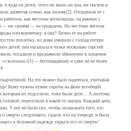
и, и куда он делся, этого не знала ни она, ни тысячи и
или, разметав семью, как полову[2]. Отправили ее с
на работала, как местные колхозницы, на равных с
го — ни грамма — на трудодень. Но местные жители
ороды или коровенку, а она? Лично ее на работе
 пустую похлебку, но дома умирали с голода пятеро
их детей: она насыпала в чулки несколько горстей
оймали, посадили и предъявили обвинение в хищении
 «о колосках»[3] — беспощадному и едва ли не более
8.
 скарлатиной. На что можно было надеяться, учитывая
хода! Кому нужны чужие сироты на фоне всеобщей
, к которым их подселили, тоже были дети… А поэтому
 головой: переселили в какой-то шалаш. Каждый день
ли. У нее не было сил, чтобы оплакивать того, кто
 о смерти следующего, гадала, кто на очереди, и была
ющего в безумной надежде укрыть его от смерти!