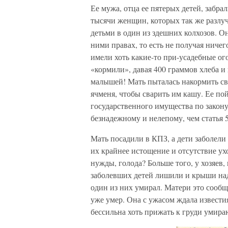
Ее мужа, отца ее пятерых детей, забрал
тысячи женщин, которых так же разлуч
детьми в один из здешних колхозов. О
ними правах, то есть не получая ниче
имели хоть какие-то при-усадебные ог
«кормили», давая 400 граммов хлеба и
малышей! Мать пыталась накормить сво
ячменя, чтобы сварить им кашу. Ее п
государственного имущества по закону
безнадежному и нелепому, чем статья 5
Мать посадили в КПЗ, а дети заболели
их крайнее истощение и отсутствие у
нужды, голода? Больше того, у хозяев
заболевших детей лишили и крыши над
один из них умирал. Матери это сообща
уже умер. Она с ужасом ждала известия
бессильна хоть прижать к груди умира