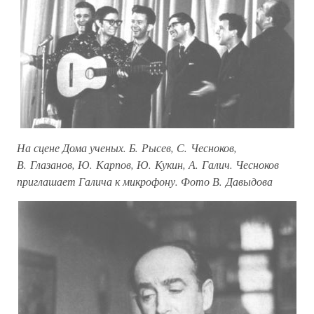
На сцене Дома ученых. Б. Рысев, С. Чесноков,
В. Глазанов, Ю. Карпов, Ю. Кукин, А. Галич. Чесноков
приглашает Галича к микрофону. Фото В. Давыдова