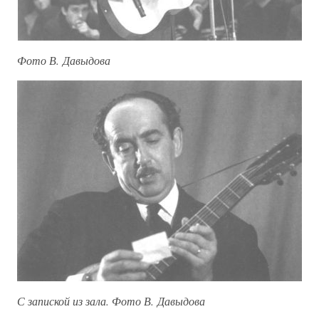
Фото В. Давыдова
С запиской из зала. Фото В. Давыдова