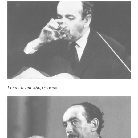
Галич пьет «Боржоми
»