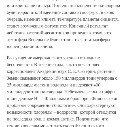
или кристаллики льда. Постепенно количество кислорода
будет нарастать. Изменение состава атмосферы, в свою
очередь, изменит климат, температура планеты снизится,
станет возможным фотосинтез. Конечный результат
действия растений-десантников приведет к тому, что
атмосфера Венеры не будет отличаться от атмосферы
нашей родной планеты.
Рассуждение американского ученого отнюдь не
беспочвенно. В течение года, как отмечает член-
корреспондент Академии наук С. Е. Северин, растения
Земли связывают около 150 миллиардов тонн углерода с
25 миллиардами тонн водорода и выделяют 400
миллиардов тонн кислорода. Небезынтересны и цифры,
приведенные И. Т. Фроловым в брошюре «Философские
проблемы современной биологии». Они характеризуют
возможности хлореллы – водоросли, которой отводится
не последняя роль в космонавтике. Подсчитано, что
гектар хлореллы может дать около 40 тонн сухого