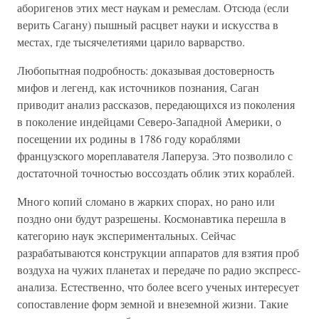
аборигенов этих мест наукам и ремеслам. Отсюда (если
верить Сагану) пышный расцвет науки и искусства в
местах, где тысячелетиями царило варварство.
Любопытная подробность: доказывая достоверность
мифов и легенд, как источников познания, Саган
приводит анализ рассказов, передающихся из поколения
в поколение индейцами Северо-Западной Америки, о
посещении их родины в 1786 году кораблями
французского мореплавателя Лаперуза. Это позволило с
достаточной точностью воссоздать облик этих кораблей.
Много копий сломано в жарких спорах, но рано или
поздно они будут разрешены. Космонавтика перешла в
категорию наук экспериментальных. Сейчас
разрабатываются конструкции аппаратов для взятия проб
воздуха на чужих планетах и передаче по радио экспресс-
анализа. Естественно, что более всего ученых интересует
сопоставление форм земной и внеземной жизни. Такие