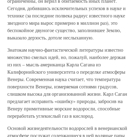
ограниченны, он верил в обитаемость иных планет.
Сегодня, добившись исключительных успехов в науке и
технике (за последние полвека радиус известного науке
звездного мира вырос примерно в миллион раз), это
беспокойное двуногое существо, заполнившее Землю,
выказало дерзость, дотоле неслыханную.
Знатокам научно-фантастической литературы известно
множество смелых идей, но, пожалуй, наиболее дерзкая
из них – мысль американца Карла Сагана из
Калифорнийского университета о переделке атмосферы
Венеры. Современная наука считает, что температура
поверхности Венеры, измеряемая сотнями градусов,
слишком высока для организованной жизни. Карл Саган
предлагает исправить «ошибку» природы, забросив на
Венеру примитивные морские водоросли, способные
переработать углекислый газ в кислород.
Основой жизнедеятельности водорослей в венерианской
атмосфере послужат содержащиеся в ней водяные пары