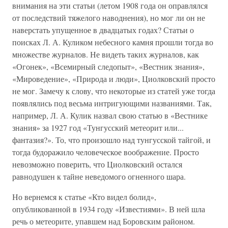
внимания на эти статьи (летом 1908 года он оправлялся
от последствий тяжелого наводнения), но мог ли он не
наверстать упущенное в двадцатых годах? Статьи о
поисках Л. А. Куликом небесного камня прошли тогда во
множестве журналов. Не видеть таких журналов, как
«Огонек», «Всемирный следопыт», «Вестник знания»,
«Мироведение», «Природа и люди», Циолковский просто
не мог. Замечу к слову, что некоторые из статей уже тогда
появлялись под весьма интригующими названиями. Так,
например, Л. А. Кулик назвал свою статью в «Вестнике
знания» за 1927 год «Тунгусский метеорит или...
фантазия?». То, что произошло над тунгусской тайгой, и
тогда будоражило человеческое воображение. Просто
невозможно поверить, что Циолковский остался
равнодушен к тайне неведомого огненного шара.
Но вернемся к статье «Кто видел болид»,
опубликованной в 1934 году «Известиями». В ней шла
речь о метеорите, упавшем над Боровским районом.