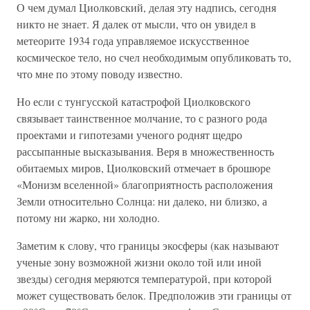
О чем думал Циолковский, делая эту надпись, сегодня
никто не знает. Я далек от мысли, что он увидел в
метеорите 1934 года управляемое искусственное
космическое тело, но счел необходимым опубликовать то,
что мне по этому поводу известно.
Но если с тунгусской катастрофой Циолковского
связывает таинственное молчание, то с разного рода
проектами и гипотезами ученого роднят щедро
рассыпанные высказывания. Веря в множественность
обитаемых миров, Циолковский отмечает в брошюре
«Монизм вселенной» благоприятность расположения
Земли относительно Солнца: ни далеко, ни близко, а
потому ни жарко, ни холодно.
Заметим к слову, что границы экосферы (как называют
ученые зону возможной жизни около той или иной
звезды) сегодня меряются температурой, при которой
может существовать белок. Предположив эти границы от