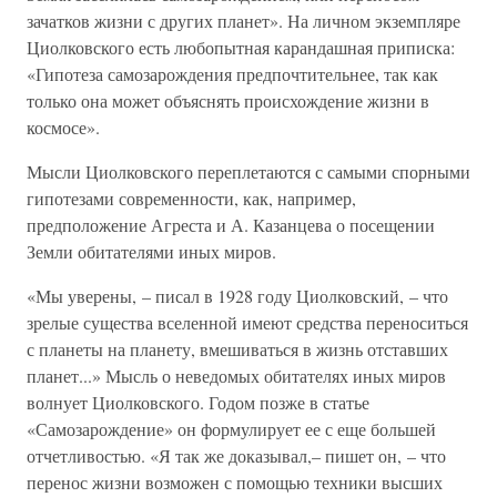
зачатков жизни с других планет». На личном экземпляре
Циолковского есть любопытная карандашная приписка:
«Гипотеза самозарождения предпочтительнее, так как
только она может объяснять происхождение жизни в
космосе».
Мысли Циолковского переплетаются с самыми спорными
гипотезами современности, как, например,
предположение Агреста и А. Казанцева о посещении
Земли обитателями иных миров.
«Мы уверены, – писал в 1928 году Циолковский, – что
зрелые существа вселенной имеют средства переноситься
с планеты на планету, вмешиваться в жизнь отставших
планет...» Мысль о неведомых обитателях иных миров
волнует Циолковского. Годом позже в статье
«Самозарождение» он формулирует ее с еще большей
отчетливостью. «Я так же доказывал,– пишет он, – что
перенос жизни возможен с помощью техники высших