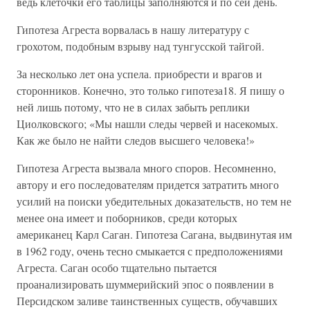
ведь клеточки его таблицы заполняются и по сей день.
Гипотеза Агреста ворвалась в нашу литературу с
грохотом, подобным взрыву над тунгусской тайгой.
За несколько лет она успела. приобрести и врагов и
сторонников. Конечно, это только гипотеза18. Я пишу о
ней лишь потому, что не в силах забыть реплики
Циолковского; «Мы нашли следы червей и насекомых.
Как же было не найти следов высшего человека!»
Гипотеза Агреста вызвала много споров. Несомненно,
автору и его последователям придется затратить много
усилий на поиски убедительных доказательств, но тем не
менее она имеет и поборников, среди которых
американец Карл Саган. Гипотеза Сагана, выдвинутая им
в 1962 году, очень тесно смыкается с предположениями
Агреста. Саган особо тщательно пытается
проанализировать шуммерийский эпос о появлении в
Персидском заливе таинственных существ, обучавших