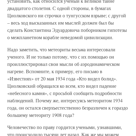
установить, как относился ученый к великой тайне
двадцатого столетия. С одной стороны, в бумагах
Циолковского ни строчки о тунгусском взрыве; с другой
– весь ход высказанных им мыслей должен был бы
сделать Константина Эдуардовича поборником гипотезы
о межпланетном корабле неведомой цивилизации.
Надо заметить, что метеориты весьма интересовали
ученого. И не только потому, что с их помощью он
проиллюстрировал свои мысли об аэродинамическом
нагреве. Вспомните, к примеру, его письмо в
«Известиях» от 20 мая 1934 года «Кто видел болид».
Циолковский обращался ко всем, кто видел падение
«небесного камня», с просьбой сообщить подробности
наблюдений. Почему же, интересуясь метеоритом 1934
года, он остался сверхъестественно безразличен к гораздо
большему метеориту 1908 года?
Человечество по праву гордится учеными, узнавшими,
что происходило тысячи лет назад. Как же мы можем