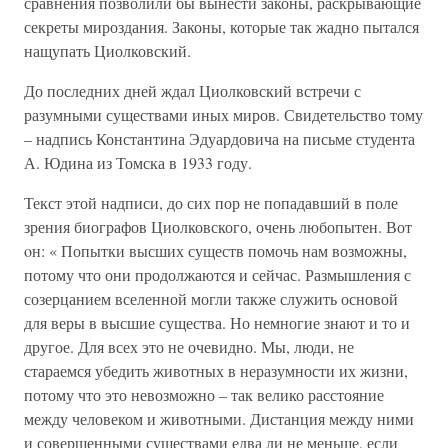
сравнения позволили бы вынести законы, раскрывающие
секреты мироздания. Законы, которые так жадно пытался
нащупать Циолковский.
До последних дней ждал Циолковский встречи с
разумными существами иных миров. Свидетельство тому
– надпись Константина Эдуардовича на письме студента
А. Юдина из Томска в 1933 году.
Текст этой надписи, до сих пор не попадавший в поле
зрения биографов Циолковского, очень любопытен. Вот
oн: « Попытки высших существ помочь нам возможны,
потому что они продолжаются и сейчас. Размышления с
созерцанием вселенной могли также служить основой
для веры в высшие существа. Но немногие знают и то и
другое. Для всех это не очевидно. Мы, люди, не
стараемся убедить животных в неразумности их жизни,
потому что это невозможно – так велико расстояние
между человеком и животными. Дистанция между ними
и совершенными существами едва ли не меньше, если