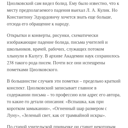
Циолковский сам видел болид. Ему было известно, что к
месту предполагаемого падения выехал Л. А. Кулик. Но
Константину Эдуардовичу хочется знать еще больше,
отсюда его обращение к народу.
Открытки и конверты, рисунки, схематически
изображающие падение болида, письма учителей и
школьников, врачей, рабочих, служащих потоком
хлынули в Калугу. В архиве Академии наук сохранилось
238 такого рода писем. Почти все они испещрены
пометками Циолковского.
В большинстве случаев эти пометки – предельно краткий
конспект. Циолковский записывает главное в
содержании письма – то профессию или адрес его автора,
то какие-то детали описания: «Вспышка, как при
коротком замыкании», «Огненный шар размером с
Луну», «Зеленый свет, как от трамвайной искры».
По старой учительской привычке он ставит некоторым