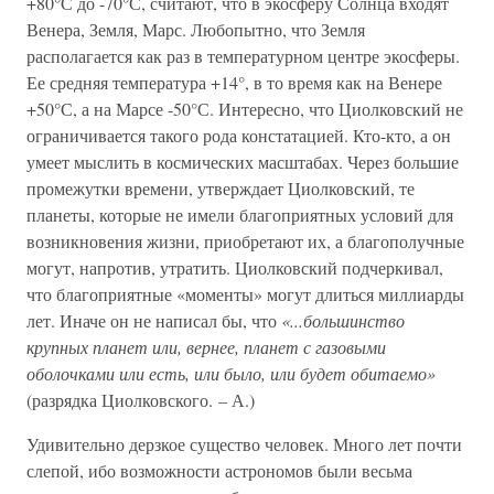
+80°С до -70°С, считают, что в экосферу Солнца входят
Венера, Земля, Марс. Любопытно, что Земля
располагается как раз в температурном центре экосферы.
Ее средняя температура +14°, в то время как на Венере
+50°С, а на Марсе -50°С. Интересно, что Циолковский не
ограничивается такого рода констатацией. Кто-кто, а он
умеет мыслить в космических масштабах. Через большие
промежутки времени, утверждает Циолковский, те
планеты, которые не имели благоприятных условий для
возникновения жизни, приобретают их, а благополучные
могут, напротив, утратить. Циолковский подчеркивал,
что благоприятные «моменты» могут длиться миллиарды
лет. Иначе он не написал бы, что
«...большинство
крупных планет или, вернее, планет с газовыми
оболочками или есть, или было, или будет обитаемо»
(разрядка Циолковского. – А.)
Удивительно дерзкое существо человек. Много лет почти
слепой, ибо возможности астрономов были весьма