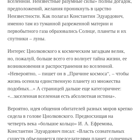
вселенной. Неизвестные разумные силы» полны догадок,
предположений, желания проникнуть в царство
Неизвестности. Как полагал Константин Эдуардович,
именно там из туманной разреженной материи и
первобытного газа образовались Солнце, планеты и их
спутники – луны.
Интерес Циолковского к космическим загадкам велик,
но, пожалуй, больше всего его волнует тайна жизни, ее
возникновения и распространения во вселенной.
«Невероятно, – пишет он в „Причине космоса“, – чтобы
жизнь осенила единственную планету из множества
подобных...» А страницей дальше еще категоричнее:
«...заселенная вселенная есть абсолютная истина».
Вероятно, идея общения обитателей разных миров крепко
сидела в голове Циолковского. Предвосхищая на
четверть века «большое кольцо» И. А. Ефремова,
Константин Эдуардович писал: «Власть сознательных
существ объединяется председателями планет, солнечных