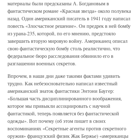
материалы были предсказаны А. Богдановым в
фантастическом романе «Красная звезда» около полувека
назад. Один американский писатель в 1941 году написал
повесть «Злосчастное решение». Он предрек в ней бомбу
из урана-235, которой, по его мнению, предстояло
завершить вторую мировую войну. Американец описал
свою фантастическую бомбу столь реалистично, что
федеральное бюро расследования обвинило его в
разглашении военных секретов.
Впрочем, в наши дни даже такими фактами удивить
трудно. Как небезосновательно написал известный
американский знаток фантастики Энтони Баугер:
«Большая часть дисциплинированного воображения,
которое мы привыкли ассоциировать с научной
фантастикой, теперь появляется без фантастической
одежды». Вот почему (об этом пишет в своих
воспоминаниях «Секретные агенты против секретного
оружия» французский физик Жак Бержье) «американцы