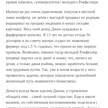
уроков начались «университеты» молодого Рокфеллера.
Мальчуган рос очень практичным: покупая в местной
лавке конфеты, он затем с выгодой продавал их родным,
выращивал на продажу индюшек и копал соседям
картошку. Весь свой доход Джон складывал в
фарфоровую копилку. В 13 лет он достал оттуда 50
долларов и по совету матери ссудил их знакомому
фермеру под 1,5 % годовых, что принесло ему первую
прибыль. Возможно, именно тогда молодой Рокфеллер
впервые ощутил силу денег и понял, что, ничего не
делая, а только давая взаймы, можно заработать больше,
чем трудовым путем. Так, уже в юном возрасте у него
проявились задатки, которые определили дальнейший
жизненный путь знаменитого бизнесмена.
Деньги всегда были идолом Джона, а стремление
обладать ими – самой сильной страстью. Еще в школе
мальчик, по собственным воспоминаниям, поделился с
одним из одноклассников сокровенной мечтой: «Когда я