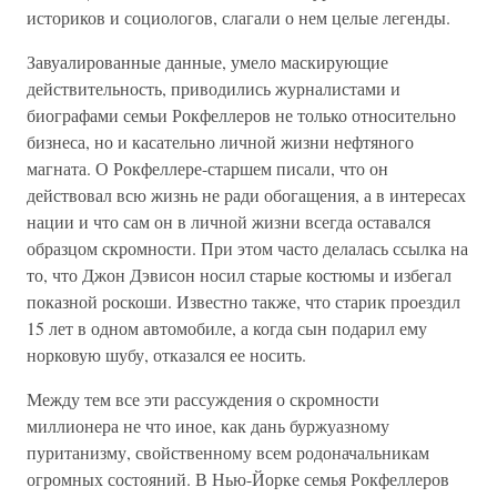
историков и социологов, слагали о нем целые легенды.
Завуалированные данные, умело маскирующие
действительность, приводились журналистами и
биографами семьи Рокфеллеров не только относительно
бизнеса, но и касательно личной жизни нефтяного
магната. О Рокфеллере-старшем писали, что он
действовал всю жизнь не ради обогащения, а в интересах
нации и что сам он в личной жизни всегда оставался
образцом скромности. При этом часто делалась ссылка на
то, что Джон Дэвисон носил старые костюмы и избегал
показной роскоши. Известно также, что старик проездил
15 лет в одном автомобиле, а когда сын подарил ему
норковую шубу, отказался ее носить.
Между тем все эти рассуждения о скромности
миллионера не что иное, как дань буржуазному
пуританизму, свойственному всем родоначальникам
огромных состояний. В Нью-Йорке семья Рокфеллеров