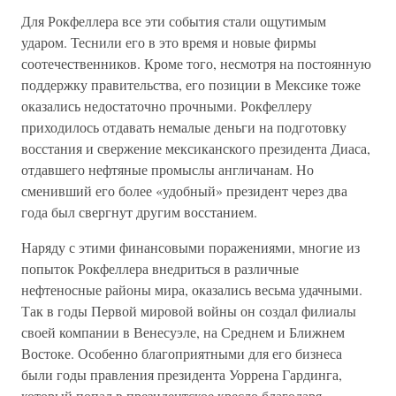
Для Рокфеллера все эти события стали ощутимым
ударом. Теснили его в это время и новые фирмы
соотечественников. Кроме того, несмотря на постоянную
поддержку правительства, его позиции в Мексике тоже
оказались недостаточно прочными. Рокфеллеру
приходилось отдавать немалые деньги на подготовку
восстания и свержение мексиканского президента Диаса,
отдавшего нефтяные промыслы англичанам. Но
сменивший его более «удобный» президент через два
года был свергнут другим восстанием.
Наряду с этими финансовыми поражениями, многие из
попыток Рокфеллера внедриться в различные
нефтеносные районы мира, оказались весьма удачными.
Так в годы Первой мировой войны он создал филиалы
своей компании в Венесуэле, на Среднем и Ближнем
Востоке. Особенно благоприятными для его бизнеса
были годы правления президента Уоррена Гардинга,
который попал в президентское кресло благодаря