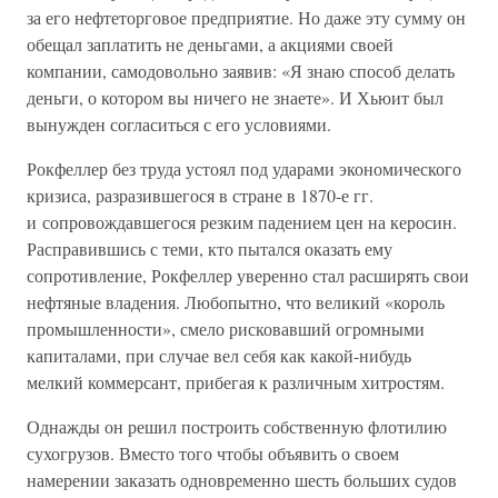
за его нефтеторговое предприятие. Но даже эту сумму он
обещал заплатить не деньгами, а акциями своей
компании, самодовольно заявив: «Я знаю способ делать
деньги, о котором вы ничего не знаете». И Хьюит был
вынужден согласиться с его условиями.
Рокфеллер без труда устоял под ударами экономического
кризиса, разразившегося в стране в 1870-е гг.
и сопровождавшегося резким падением цен на керосин.
Расправившись с теми, кто пытался оказать ему
сопротивление, Рокфеллер уверенно стал расширять свои
нефтяные владения. Любопытно, что великий «король
промышленности», смело рисковавший огромными
капиталами, при случае вел себя как какой-нибудь
мелкий коммерсант, прибегая к различным хитростям.
Однажды он решил построить собственную флотилию
сухогрузов. Вместо того чтобы объявить о своем
намерении заказать одновременно шесть больших судов