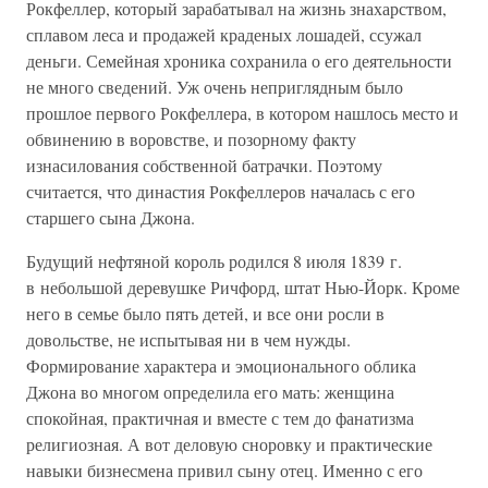
Рокфеллер, который зарабатывал на жизнь знахарством,
сплавом леса и продажей краденых лошадей, ссужал
деньги. Семейная хроника сохранила о его деятельности
не много сведений. Уж очень неприглядным было
прошлое первого Рокфеллера, в котором нашлось место и
обвинению в воровстве, и позорному факту
изнасилования собственной батрачки. Поэтому
считается, что династия Рокфеллеров началась с его
старшего сына Джона.
Будущий нефтяной король родился 8 июля 1839 г.
в небольшой деревушке Ричфорд, штат Нью-Йорк. Кроме
него в семье было пять детей, и все они росли в
довольстве, не испытывая ни в чем нужды.
Формирование характера и эмоционального облика
Джона во многом определила его мать: женщина
спокойная, практичная и вместе с тем до фанатизма
религиозная. А вот деловую сноровку и практические
навыки бизнесмена привил сыну отец. Именно с его