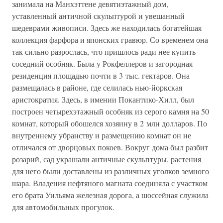
занимала на Манхэттене девятиэтажный дом,
уставленный античной скульптурой и увешанный
шедеврами живописи. Здесь же находилась богатейшая
коллекция фарфора и японских гравюр. Со временем она
так сильно разрослась, что пришлось ради нее купить
соседний особняк. Была у Рокфеллеров и загородная
резиденция площадью почти в 3 тыс. гектаров. Она
размещалась в районе, где селилась нью-йоркская
аристократия. Здесь, в имении Покантико-Хилл, был
построен четырехэтажный особняк из серого камня на 50
комнат, который обошелся хозяину в 2 млн долларов. По
внутреннему убранству и размещению комнат он не
отличался от дворцовых покоев. Вокруг дома был разбит
розарий, сад украшали античные скульптуры, растения
для него были доставлены из различных уголков земного
шара. Владения нефтяного магната соединяла с участком
его брата Уильяма железная дорога, а шоссейная служила
для автомобильных прогулок.