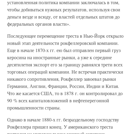
установленная политика компании заключалась в том,
чтобы добиваться нужных результатов, используя свои
деньги везде и всюду, от властей отдельных штатов до
федеральных органов власти».
Последующее перемещение треста в Нью-Йорк открыло
новый этап деятельности рокфеллеровской компании.
Еще в начале 1870-х гг. ею был отправлен первый груз
керосина на иностранные рынки, а уже к середине
десятилетия экспорт его за границу равнялся трети всех
торговых операций компании. Не встречая практически
никакого сопротивления, Рокфеллер завоевал рынки
Германии, Англии, Франции, России, Индии и Китая.
Что же касается США, то в 1878 г. он контролировал до
90 % всех капиталовложений в нефтеперегонной
промышленности страны.
Однако в начале 1880-х гг. безраздельному господству
Рокфеллера пришел конец. У американского треста
появился на мировом рынке мощный соперник –