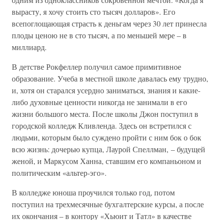
вырасту, я хочу стоить сто тысяч долларов». Его
всепоглощающая страсть к деньгам через 30 лет принесла
плоды ценою не в сто тысяч, а по меньшей мере – в
миллиард.
В детстве Рокфеллер получил самое примитивное
образование. Учеба в местной школе давалась ему трудно,
и, хотя он старался усердно заниматься, знания и какие-
либо духовные ценности никогда не занимали в его
жизни большого места. После школы Джон поступил в
городской колледж Кливленда. Здесь он встретился с
людьми, которым было суждено пройти с ним бок о бок
всю жизнь: дочерью купца, Лаурой Спеллман, – будущей
женой, и Маркусом Ханна, ставшим его компаньоном и
политическим «альтер-эго».
В колледже юноша проучился только год, потом
поступил на трехмесячные бухгалтерские курсы, а после
их окончания – в контору «Хьюит и Татл» в качестве