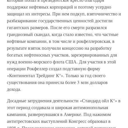
поддержке нефтяных корпораций и поэтому усердно
защищал их интересы. При нем подкуп, взяточничество и
разбазаривание государственных ценностей достигли
гигантских размеров. После его смерти разразился
грандиозный скандал, когда стало известно, что частные
нефтяные компании, в том числе и рокфеллеровская, в
результате взяток получили концессию на разработку
богатых нефтеносных участков, зарезервированных для
нужд военно-морского флота США. Для участия в этой
операции Рокфеллер создал подставную фирму
«Континентал Трейдинг К°». Только за год своего
существования она принесла более 3 млн долларов
дохода.
Досадные затруднения деятельности «Стандард ойл К°» в
этот период создавала и широкая антимонопольная
кампания, развернувшаяся в Америке. Под нажимом
антитрестовских выступлений Конгресс образовал в
1898 г. Промышленную комиссию, которой поручалось