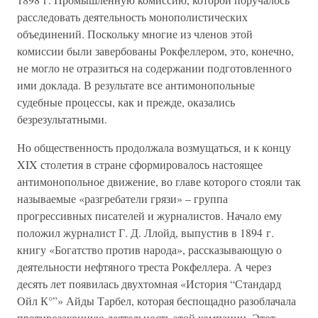
расследовать деятельность монополистических
объединений. Поскольку многие из членов этой
комиссии были завербованы Рокфеллером, это, конечно,
не могло не отразиться на содержании подготовленного
ими доклада. В результате все антимонопольные
судебные процессы, как и прежде, оказались
безрезультатными.
Но общественность продолжала возмущаться, и к концу
XIX столетия в стране сформировалось настоящее
антимонопольное движение, во главе которого стояли так
называемые «разгребатели грязи» – группа
прогрессивных писателей и журналистов. Начало ему
положил журналист Г. Д. Ллойд, выпустив в 1894 г.
книгу «Богатство против народа», рассказывающую о
деятельности нефтяного треста Рокфеллера. А через
десять лет появилась двухтомная «История “Стандард
Ойл К°”» Айды Тарбел, которая беспощадно разоблачала
противозаконную деятельность этой компании. Этот