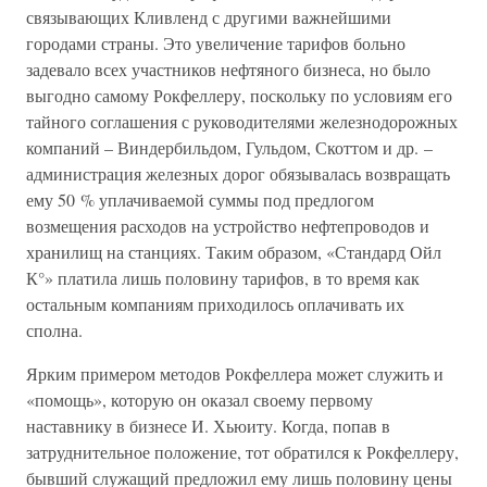
связывающих Кливленд с другими важнейшими
городами страны. Это увеличение тарифов больно
задевало всех участников нефтяного бизнеса, но было
выгодно самому Рокфеллеру, поскольку по условиям его
тайного соглашения с руководителями железнодорожных
компаний – Виндербильдом, Гульдом, Скоттом и др. –
администрация железных дорог обязывалась возвращать
ему 50 % уплачиваемой суммы под предлогом
возмещения расходов на устройство нефтепроводов и
хранилищ на станциях. Таким образом, «Стандард Ойл
К°» платила лишь половину тарифов, в то время как
остальным компаниям приходилось оплачивать их
сполна.
Ярким примером методов Рокфеллера может служить и
«помощь», которую он оказал своему первому
наставнику в бизнесе И. Хьюиту. Когда, попав в
затруднительное положение, тот обратился к Рокфеллеру,
бывший служащий предложил ему лишь половину цены