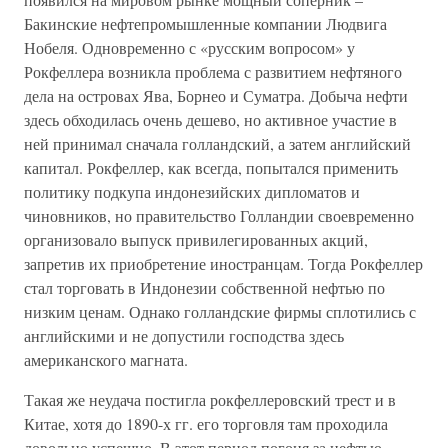
Бакинские нефтепромышленные компании Людвига
Нобеля. Одновременно с «русским вопросом» у
Рокфеллера возникла проблема с развитием нефтяного
дела на островах Ява, Борнео и Суматра. Добыча нефти
здесь обходилась очень дешево, но активное участие в
ней принимал сначала голландский, а затем английский
капитал. Рокфеллер, как всегда, попытался применить
политику подкупа индонезийских дипломатов и
чиновников, но правительство Голландии своевременно
организовало выпуск привилегированных акций,
запретив их приобретение иностранцам. Тогда Рокфеллер
стал торговать в Индонезии собственной нефтью по
низким ценам. Однако голландские фирмы сплотились с
английскими и не допустили господства здесь
американского магната.
Такая же неудача постигла рокфеллеровский трест и в
Китае, хотя до 1890-х гг. его торговля там проходила
довольно успешно. В этот период погоня за нефтью