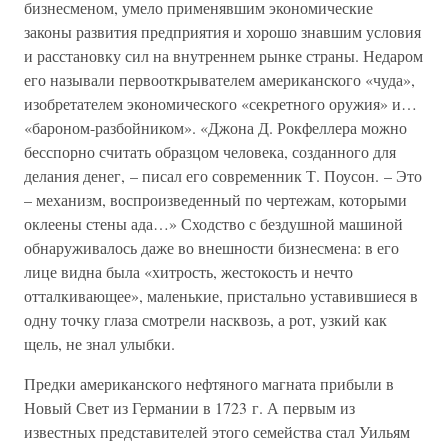
бизнесменом, умело применявшим экономические
законы развития предприятия и хорошо знавшим условия
и расстановку сил на внутреннем рынке страны. Недаром
его называли первооткрывателем американского «чуда»,
изобретателем экономического «секретного оружия» и…
«бароном-разбойником». «Джона Д. Рокфеллера можно
бесспорно считать образцом человека, созданного для
делания денег, – писал его современник Т. Поусон. – Это
– механизм, воспроизведенный по чертежам, которыми
оклеены стены ада…» Сходство с бездушной машиной
обнаруживалось даже во внешности бизнесмена: в его
лице видна была «хитрость, жестокость и нечто
отталкивающее», маленькие, пристально уставившиеся в
одну точку глаза смотрели насквозь, а рот, узкий как
щель, не знал улыбки.
Предки американского нефтяного магната прибыли в
Новый Свет из Германии в 1723 г. А первым из
известных представителей этого семейства стал Уильям