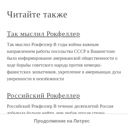
Рокфеллер Джон Дейвисон
Рокфеллер Джон Дейвисон Жены рабочих пугали им
детей: «Не плачь, а то тебя заберет Рокфеллер!» Парадокс
заключался в том, что самый богатый человек в мире
больше всего гордился своей безупречной моралью: его
воспитывали в строгих правилах, и он следовал им всю
Джон Рокфеллер Банкир в XX веке.
Мемуары
Джон Рокфеллер Банкир в XX веке. Мемуары М.:
Международные отношения, 2003 г. - 281 с.ISBN: 5-7133-
1182-1Дэвид Рокфеллер - представитель третьего
поколения знаменитой династии, ставшей
олицетворением американского капитализма. В книге,
написанной в возрасте 87 лет, он повествует о своем
Продолжение на Литрес