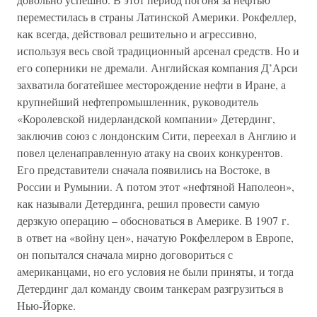
переместилась в страны Латинской Америки. Рокфеллер,
как всегда, действовал решительно и агрессивно,
используя весь свой традиционный арсенал средств. Но и
его соперники не дремали. Английская компания Д’Арси
захватила богатейшее месторождение нефти в Иране, а
крупнейший нефтепромышленник, руководитель
«Королевской нидерландской компании» Детердинг,
заключив союз с лондонским Сити, переехал в Англию и
повел целенаправленную атаку на своих конкурентов.
Его представители сначала появились на Востоке, в
России и Румынии. А потом этот «нефтяной Наполеон»,
как называли Детердинга, решил провести самую
дерзкую операцию – обосноваться в Америке. В 1907 г.
в ответ на «войну цен», начатую Рокфеллером в Европе,
он попытался сначала мирно договориться с
американцами, но его условия не были приняты, и тогда
Детердинг дал команду своим танкерам разгрузиться в
Нью-Йорке.