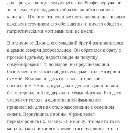
долларов, а к концу следующего года Рокфеллер уже не
знал, куда ему вкладывать образовавшийся излишек
капитала. Именно эти военные поставки явились первым
важным источником его обогащения, и ничего общего с
патриотическими мотивами они не имели.
В отличие от Джона, его младший брат Фрэнк записался
в армию северян добровольцем. Он обратился к брату с
просьбой дать ему недостающие на покупку
обмундирования 75 долларов, но преуспевающий
бизнесмен отказался снабдить его даже столь мизерной
суммой. Видимо, и здесь сказалось отцовское
воспитание. Не зная, куда девать деньги, Джон оставил
без материальной поддержки и семью Фрэнка. Его дети
умерли от голода, а единственной фамильной
привилегией для них стало захоронение в семейном
склепе. Вернувшись с войны, Фрэнк велел
перезахоронить их, заявив: «Я не хочу, чтобы кто-то из
моих близких покоился в земле этого чудовища, этого