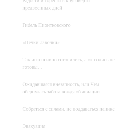
Радости и горести в круговерти
предвоенных дней
Гибель Пионтковского
«Печки-лавочки»
Так интенсивно готовились, а оказались не
готовы…
Ожидавшаяся внезапность, или Чем
обернулась забота вождя об авиации
Собраться с силами, не поддаваться панике
Эвакуация