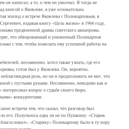
ем он написал, а то, о чем он умолчал. Я тогда не
над книгой о Яковлеве, я уже основательно
тая эпизод о встрече Яковлева с Поликарповым, я
 Сергеевич, издавая книгу «Цель жизни» в 1966 году,
сонажи предвоенной драмы советского авиапрома,
верят, что обворованный и униженный Поликарпов
олько с тем, чтобы пожелать ему успешной работы на
бителей, несомненно, хотел также узнать, где его
верняка, готов был у Яковлева. Он, вероятно,
 неблаговидная роль, но он и предположить не мог, что
одиной с пустыми руками. Несомненно, неведомо как и
» интересовал вопрос о судьбе своего бюро,
ными» конкурентами.
ние встречи тем, что сказал, что разговор был
ло его. Получалось едва ли не по Пушкину: «Старик
я, благословил». «Старику» Поликарпову было в ту пору
рческого взлета.