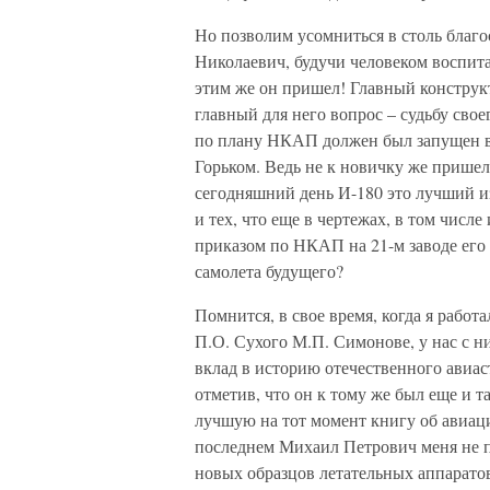
Но позволим усомниться в столь благо
Николаевич, будучи человеком воспита
этим же он пришел! Главный конструк
главный для него вопрос – судьбу сво
по плану НКАП должен был запущен в с
Горьком. Ведь не к новичку же пришел
сегодняшний день И-180 это лучший из
и тех, что еще в чертежах, в том числ
приказом по НКАП на 21-м заводе его 
самолета будущего?
Помнится, в свое время, когда я работ
П.О. Сухого М.П. Симонове, у нас с н
вклад в историю отечественного авиас
отметив, что он к тому же был еще и 
лучшую на тот момент книгу об авиац
последнем Михаил Петрович меня не п
новых образцов летательных аппаратов,