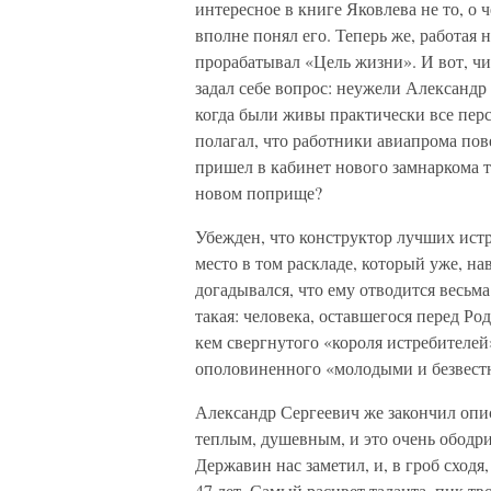
интересное в книге Яковлева не то, о ч
вполне понял его. Теперь же, работая 
прорабатывал «Цель жизни». И вот, чи
задал себе вопрос: неужели Александр
когда были живы практически все пер
полагал, что работники авиапрома по
пришел в кабинет нового замнаркома т
новом поприще?
Убежден, что конструктор лучших истре
место в том раскладе, который уже, на
догадывался, что ему отводится весьма
такая: человека, оставшегося перед Р
кем свергнутого «короля истребителей
ополовиненного «молодыми и безвест
Александр Сергеевич же закончил описа
теплым, душевным, и это очень ободри
Державин нас заметил, и, в гроб сход
47 лет. Самый расцвет таланта, пик тво