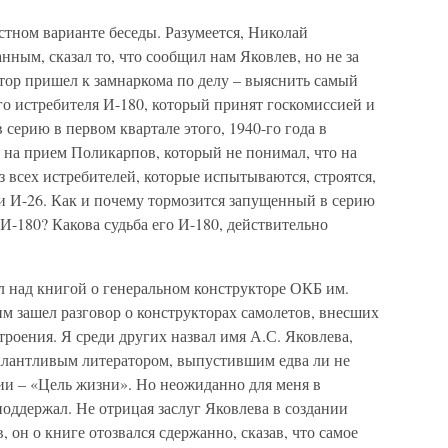
стном варианте беседы. Разумеется, Николай
нным, сказал то, что сообщил нам Яковлев, но не за
тор пришел к замнаркома по делу – выяснить самый
его истребителя И-180, который принят госкомиссией и
ерию в первом квартале этого, 1940-го года в
 на прием Поликарпов, который не понимал, что на
 всех истребителей, которые испытываются, строятся,
е и И-26. Как и почему тормозится запущенный в серию
И-180? Какова судьба его И-180, действительно
ал над книгой о генеральном конструкторе ОКБ им.
им зашел разговор о конструкторах самолетов, внесших
троения. Я среди других назвал имя А.С. Яковлева,
талантливым литератором, выпустившим едва ли не
ии – «Цель жизни». Но неожиданно для меня в
оддержал. Не отрицая заслуг Яковлева в создании
 он о книге отозвался сдержанно, сказав, что самое