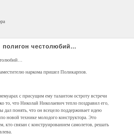
ора
, полигон честолюбий…
естолюбий…
заместителю наркома пришел Поликарпов.
мемуарах с присущим ему талантом остроту встречи
ко то, что Николай Николаевич тепло поздравил его,
ды дал понять, что он всецело поддерживает идею
по новой технике молодого конструктора. Это
, кто связан с конструированием самолетов, решать
влева.