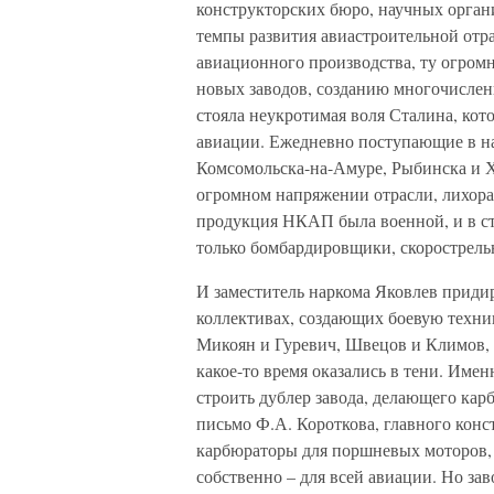
конструкторских бюро, научных орган
темпы развития авиастроительной отра
авиационного производства, ту огромн
новых заводов, созданию многочислен
стояла неукротимая воля Сталина, кот
авиации. Ежедневно поступающие в на
Комсомольска-на-Амуре, Рыбинска и Х
огромном напряжении отрасли, лихора
продукция НКАП была военной, и в ст
только бомбардировщики, скорострел
И заместитель наркома Яковлев придир
коллективах, создающих боевую техник
Микоян и Гуревич, Швецов и Климов, 
какое-то время оказались в тени. Име
строить дублер завода, делающего кар
письмо Ф.А. Короткова, главного конс
карбюраторы для поршневых моторов, 
собственно – для всей авиации. Но за