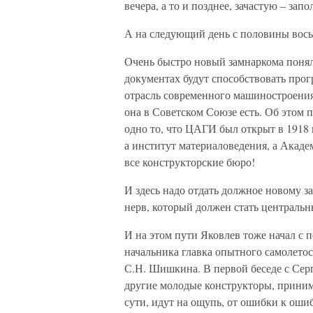
вечера, а то и позднее, зачастую – запо
А на следующий день с половины вось
Очень быстро новый замнаркома понял
документах будут способствовать прог
отрасль современного машиностроения, 
она в Советском Союзе есть. Об этом 
одно то, что ЦАГИ был открыт в 1918 
а институт материаловедения, а Акад
все конструкторские бюро!
И здесь надо отдать должное новому з
нерв, который должен стать центральн
И на этом пути Яковлев тоже начал с 
начальника главка опытного самолетос
С.Н. Шишкина. В первой беседе с Серг
другие молодые конструкторы, приним
сути, идут на ощупь, от ошибки к оши