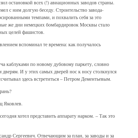
озил остановкой всех (!) авиационных заводов страны.
ел с ним долгую беседу. Строительство завода-
сированными темпами, и похвалить себя за это
ервые же дни немецких бомбардировок Москвы стало
вных целей фашистов.
влением вспоминал те времена: как получалось
уча каблуками по новому дубовому паркету, словно
 дверям. И у этих самых дверей нос к носу столкнулся
ассчитывал здесь встретиться – Петром Дементьевым.
 рань?
щ Яковлев.
 сегодня хотел представить аппарату нарком. – Так это
андр Сергеевич. Отвечающим за план, за заводы и за