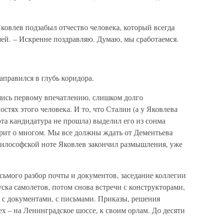
овлев подзабыл отчество человека, который всегда
й. – Искренне поздравляю. Думаю, мы сработаемся.
аправился в глубь коридора.
вшись первому впечатлению, слишком долго
стях этого человека. И то, что Сталин (а у Яковлева
та кандидатура не прошла) выделил его из сонма
рит о многом. Мы все должны ждать от Дементьева
философской ноте Яковлев закончил размышления, уже
сьмого разбор почты и документов, заседание коллегии
ка самолетов, потом снова встречи с конструкторами,
 с документами, с письмами. Приказы, решения
 – на Ленинградское шоссе, к своим орлам. До десяти