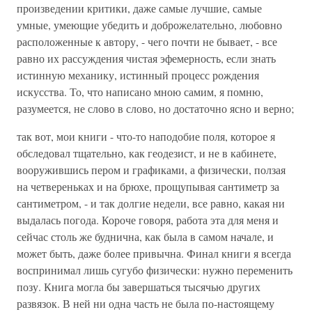
произведении критики, даже самые лучшие, самые
умные, умеющие убедить и доброжелательно, любовно
расположенные к автору, - чего почти не бывает, - все
равно их рассуждения чистая эфемерность, если знать
истинную механику, истинный процесс рождения
искусства. То, что написано мною самим, я помню,
разумеется, не слово в слово, но достаточно ясно и верно;
так вот, мои книги - что-то наподобие поля, которое я
обследовал тщательно, как геодезист, и не в кабинете,
вооружившись пером и графиками, а физически, ползая
на четвереньках и на брюхе, прощупывая сантиметр за
сантиметром, - и так долгие недели, все равно, какая ни
выдалась погода. Короче говоря, работа эта для меня и
сейчас столь же буднична, как была в самом начале, и
может быть, даже более привычна. Финал книги я всегда
воспринимал лишь сугубо физически: нужно переменить
позу. Книга могла бы завершаться тысячью других
развязок. В ней ни одна часть не была по-настоящему