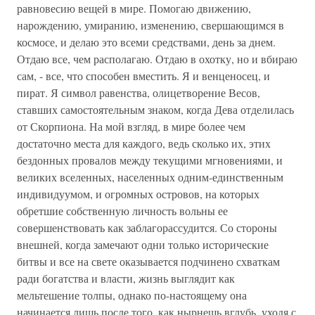
равновесию вещей в мире. Помогаю движению,
нарождению, умиранию, изменению, свершающимся в
космосе, и делаю это всеми средствами, день за днем.
Отдаю все, чем располагаю. Отдаю в охотку, но и вбираю
сам, - все, что способен вместить. Я и венценосец, и
пират. Я символ равенства, олицетворение Весов,
ставших самостоятельным знаком, когда Дева отделилась
от Скорпиона. На мой взгляд, в мире более чем
достаточно места для каждого, ведь сколько их, этих
бездонных провалов между текущими мгновениями, и
великих вселенных, населенных одним-единственным
индивидуумом, и огромных островов, на которых
обретшие собственную личность вольны ее
совершенствовать как заблагорассудится. Со стороны
внешней, когда замечают одни только исторические
битвы и все на свете оказывается подчинено схваткам
ради богатства и власти, жизнь выглядит как
мельтешение толпы, однако по-настоящему она
начинается лишь после того, как нырнешь вглубь, уходя с