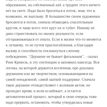
образование, на
собственный лад,
а труднее этого ничего
нет на свете. Надо было броситься в поток, зная, что я,
возможно, не выплыву. В большинстве своем художники
бросаются в поток, сначала обзаведясь спасательным
кругом, и чаще всего этот крут их и губит. Никому не
дано странствовать по океану реальности, если
отгораживаешься от опыта. Если в жизни что-то меняется
к лучшему, то не путем приспособления, а благодаря
вызову и способности откликнуться слепому
побуждению. “Дерзание не бывает фатальным”, - сказал
Рене Кревель, и эту сентенцию я запомнил навсегда. Вся
логика, на которой держится вселенная, пре-дуказана
дерзанием или же творчеством, основывающимся на
самой ненадежной, самой шаткой поддержке. Сначала
такое дерзание отождествляют с волевым актом, но
проходит время, и воля ослабевает, а остается
автоматический процесс, который в свою очередь тоже
надо прервать, остановить, чтобы утвердилась новая