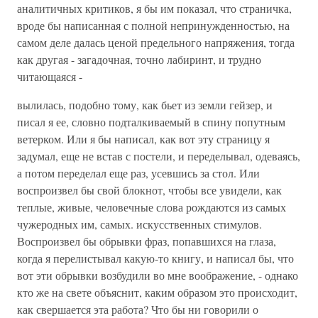
аналитичных критиков, я бы им показал, что страничка,
вроде бы написанная с полной непринужденностью, на
самом деле далась ценой предельного напряжения, тогда
как другая - загадочная, точно лабиринт, и трудно
читающаяся -
вылилась, подобно тому, как бьет из земли гейзер, и
писал я ее, словно подталкиваемый в спину попутным
ветерком. Или я бы написал, как вот эту страницу я
задумал, еще не встав с постели, и переделывал, одеваясь,
а потом переделал еще раз, усевшись за стол. Или
воспроизвел бы свой блокнот, чтобы все увидели, как
теплые, живые, человечные слова рождаются из самых
чужеродных им, самых. искусственных стимулов.
Воспроизвел бы обрывки фраз, попавшихся на глаза,
когда я перелистывал какую-то книгу, и написал бы, что
вот эти обрывки возбудили во мне воображение, - однако
кто же на свете объяснит, каким образом это происходит,
как свершается эта работа? Что бы ни говорили о