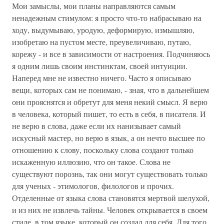
Мои замыслы, мои планы направляются самым
ненадежным стимулом: я просто что-то набрасываю на
ходу, выдумываю, уродую, деформирую, измышляю,
изобретаю на пустом месте, преувеличиваю, путаю,
корежу - и все в зависимости от настроения. Подчиняюсь
я одним лишь своим инстинктам, своей интуиции.
Наперед мне не известно ничего. Часто я описываю
вещи, которых сам не понимаю, - зная, что в дальнейшем
они прояснятся и обретут для меня некий смысл. Я верю
в человека, который пишет, то есть в себя, в писателя. И
не верю в слова, даже если их нанизывает самый
искусный мастер, но верю в язык, а он нечто высшее по
отношению к слову, поскольку слова создают только
искаженную иллюзию, что он такое. Слова не
существуют порознь, так они могут существовать только
для ученых - этимологов, филологов и прочих.
Отделенные от языка слова становятся мертвой шелухой,
и из них не извлечь тайны. Человек открывается в своем
стиле, в том языке, который он создал для себя. Для того,