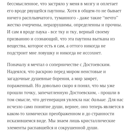
бессмысленное, что застряло у меня в мозгу и оплетает
его вроде рвущейся паутины. Хотя в общем-то не бывает
ничего расплывчатого, туманного - даже такие “нечто”
жестко очерчены, неразрушимы, определенны и прочны.
И сам я вроде паука - все тку и тку, верный своему
призванию и сознающий, что эта паутина выткана из
вещества, которое есть я сам, а оттого никогда не
подстроит мне ловушку и никогда не иссохнет.
Поначалу я мечтал о соперничестве с Достоевским.
Надеялся, что раскрою перед миром неистовые и
загадочные душевные борения, а мир замрет,
пораженный. Но довольно скоро я понял, что мы уже
прошли точку, запечатленную Достоевским, - прошли в
том смысле, что дегенерация увлекла нас
дальше.
Для нас
исчезло само понятие души, вернее, оно теперь является в
каком-то химически преображенном и до странности
исказившемся виде. Мы знаем лишь кристаллические
элементы распавшейся и сокрушенной души.