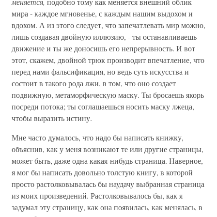
меняется,
подобно тому как меняется внешний облик
мира - каждое мгновенье, с каждым нашим выдохом и
вдохом. А из этого следует, что запечатлевать мир можно,
лишь создавая двойную иллюзию, - ты останавливаешь
движение и ты же доносишь его непрерывность. И вот
этот, скажем, двойной трюк производит впечатление, что
перед нами фальсификация, но ведь суть искусства и
состоит в такого рода лжи, в том, что оно создает
подвижную, метаморфическую маску. Ты бросаешь якорь
посреди потока; ты соглашаешься носить маску лжеца,
чтобы выразить истину.
Мне часто думалось, что надо бы написать книжку,
объяснив, как у меня возникают те или другие страницы,
может быть, даже одна какая-нибудь страница. Наверное,
я мог бы написать довольно толстую книгу, в которой
просто растолковывалась бы наудачу выбранная страница
из моих произведений. Растолковывалось бы, как я
задумал эту страницу, как она появилась, как менялась, в