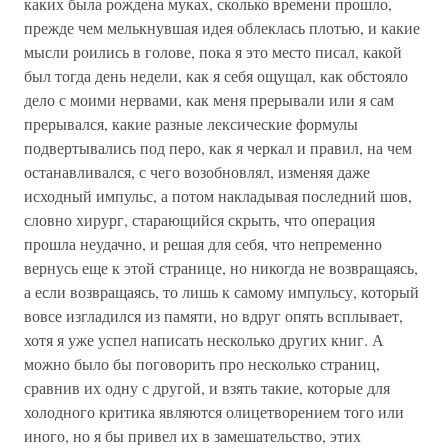
каких была рождена муках, сколько времени прошло,
прежде чем мелькнувшая идея облеклась плотью, и какие
мысли роились в голове, пока я это место писал, какой
был тогда день недели, как я себя ощущал, как обстояло
дело с моими нервами, как меня прерывали или я сам
прерывался, какие разные лексические формулы
подвертывались под перо, как я черкал и правил, на чем
останавливался, с чего возобновлял, изменяя даже
исходный импульс, а потом накладывая последний шов,
словно хирург, старающийся скрыть, что операция
прошла неудачно, и решая для себя, что непременно
вернусь еще к этой странице, но никогда не возвращаясь,
а если возвращаясь, то лишь к самому импульсу, который
вовсе изгладился из памяти, но вдруг опять всплывает,
хотя я уже успел написать несколько других книг. А
можно было бы поговорить про несколько страниц,
сравнив их одну с другой, и взять такие, которые для
холодного критика являются олицетворением того или
иного, но я бы привел их в замешательство, этих