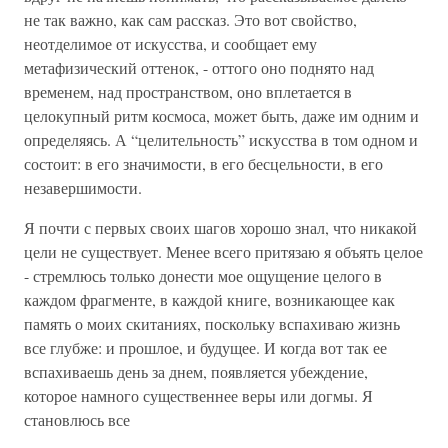
не так важно, как сам рассказ. Это вот свойство,
неотделимое от искусства, и сообщает ему
метафизический оттенок, - оттого оно поднято над
временем, над пространством, оно вплетается в
целокупный ритм космоса, может быть, даже им одним и
определяясь. А “целительность” искусства в том одном и
состоит: в его значимости, в его бесцельности, в его
незавершимости.
Я почти с первых своих шагов хорошо знал, что никакой
цели не существует. Менее всего притязаю я объять целое
- стремлюсь только донести мое ощущение целого в
каждом фрагменте, в каждой книге, возникающее как
память о моих скитаниях, поскольку вспахиваю жизнь
все глубже: и прошлое, и будущее. И когда вот так ее
вспахиваешь день за днем, появляется убеждение,
которое намного существеннее веры или догмы. Я
становлюсь все