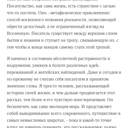
Писательство, как сама жизнь, есть странствие с целью
что-то постичь. Оно - метафизическое приключение:
способ косвенного познания реальности, позволяющий
обрести целостный, а не ограниченный взгляд на
Вселенную. Писатель существует между верхним слоем
бытия и нижним и ступает на тропу, связывающую их, с
тем чтобы в конце концов самому стать этой тропой.
Я начинал в состоянии абсолютной растерянности и
недоумения, увязнув в болоте различных идей,
переживаний и житейских наблюдений. Даже и сегодня я
по-прежнему не считаю себя писателем в принятом
значении слова. Я просто человек, рассказывающий
историю своей жизни, и чем дальше продвигается этот
рассказ, тем более я его чувствую неисчерпаемым. Он
бесконечен, как сама эволюция мира. И представляет
собой выворачивание всего сокровенного, путешествие в
самых немыслимых широтах, - пока в какой-то точке
вдруг не начнешь понимать, что рассказываемое далеко