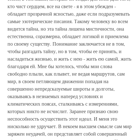
кто чист сердцем, все на свете - я в этом убежден -
обладает прозрачной ясностью, даже если подразумевать
самые эзотерические писания. Такому человеку во всем
видится тайна, но эта тайна лишена мистичности, она
естественна, соразмерна, обладает логикой и приемлема
по своему существу. Понимание заключается не в том,
чтобы разгадать тайну, но в том, чтобы ее принять, и
насладиться жизнью, и жить с нею - жить ею самой, жить
благодаря ей. Мне бы хотелось, чтобы мои слова
свободно плыли, как плывет, не ведая маршрутов, сам
мир, в своем петляющем движении попадая на
совершенно непредсказуемые широты и долготы,
оказываясь в незнаемых наперед условиях и
климатических поясах, сталкиваясь с измерениями,
которых никто не исчислит. Заранее признаю свою
неспособность осуществить этот идеал. И меня это
нисколько не удручает. В некоем высшем смысле сам мир
заряжен неудачей, он представляет собой совершенный