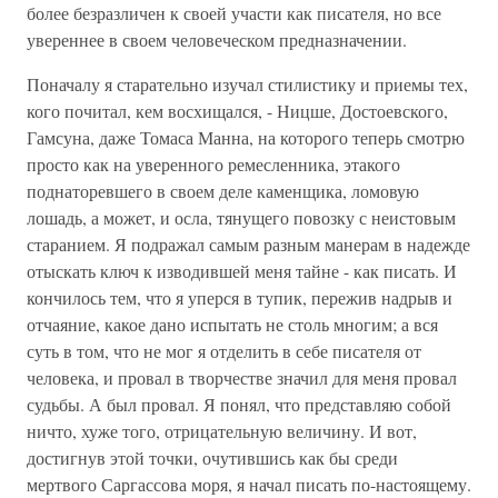
более безразличен к своей участи как писателя, но все
увереннее в своем человеческом предназначении.
Поначалу я старательно изучал стилистику и приемы тех,
кого почитал, кем восхищался, - Ницше, Достоевского,
Гамсуна, даже Томаса Манна, на которого теперь смотрю
просто как на уверенного ремесленника, этакого
поднаторевшего в своем деле каменщика, ломовую
лошадь, а может, и осла, тянущего повозку с неистовым
старанием. Я подражал самым разным манерам в надежде
отыскать ключ к изводившей меня тайне - как писать. И
кончилось тем, что я уперся в тупик, пережив надрыв и
отчаяние, какое дано испытать не столь многим; а вся
суть в том, что не мог я отделить в себе писателя от
человека, и провал в творчестве значил для меня провал
судьбы. А был провал. Я понял, что представляю собой
ничто, хуже того, отрицательную величину. И вот,
достигнув этой точки, очутившись как бы среди
мертвого Саргассова моря, я начал писать по-настоящему.