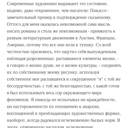
Современные художники выражают это состояние,
видимо, даже откровеннее, чем писатели: Пикассо -
замечательный пример в подтверждение сказанному.
Оттого для меня оказалась невозможной сама мысль
писать романы и столь же невозможным - примкнуть к
разным литературным движениям в Англии, Франции,
Америке, потому что все они вели к тупику. Со всей
честностью признаюсь, что ощутил себя вынужденным,
наблюдая разрозненные, распавшиеся элементы жизни, -
я говорю о жизни души, не о жизни культуры, - соединять
их по собственному моему рисунку, используя
собственное мое распавшееся и сокрушенное “я” с той же
бессердечностью, с той же безоглядностью, с какой готов
я был использовать весь сор окружающего мира
феноменов. Я никогда не испытывал ни враждебности,
ни настороженности по отношению к анархии,
воплощенной в преобладающих художественных формах,
наоборот, всегда радовался исчезновению былых норм. В
эпоху, отмеченную распадом, исчезновение