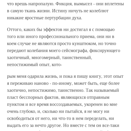
что врешь напропалую. Фикция, вымысел - они вплетены
в самую ткань жизни. Истину ничуть не колеблют
никакие яростные пертурбации духа.
Оттого, каких бы эффектов ни достигал я с помощью
того или иного профессионального приема, они ни в
коем случае не являются просто кунштюком, но точно
передают колебания моего сейсмографа, фиксирующего
хаотичный, многомерный, таинственный,
непостижимый опыт, кото-
рым меня одарила жизнь, и пока я пишу книгу, этот опыт
я переживаю наново - по-иному, может быть, еще более
хаотично, непостижимо, таинственно. Так называемый
пласт бесспорных фактов, являющихся отправным
пунктом и все время воссоздаваемых, укоренен во мне
очень глубоко, и, сколько ни пытайся, я не могу ни
освободиться от него, ни что-то в нем переделать, ни
выдать его за нечто другое. Но вместе с тем он все-таки