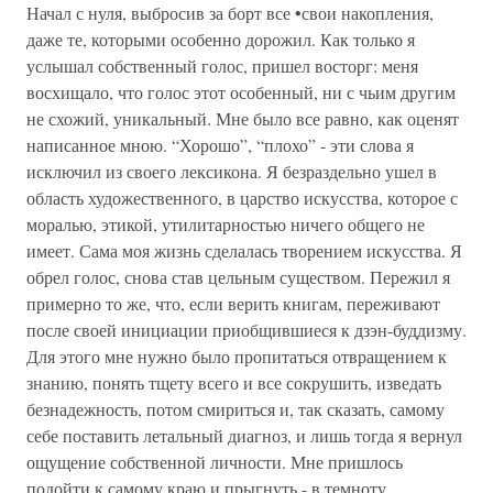
Начал с нуля, выбросив за борт все •свои накопления,
даже те, которыми особенно дорожил. Как только я
услышал собственный голос, пришел восторг: меня
восхищало, что голос этот особенный, ни с чьим другим
не схожий, уникальный. Мне было все равно, как оценят
написанное мною. “Хорошо”, “плохо” - эти слова я
исключил из своего лексикона. Я безраздельно ушел в
область художественного, в царство искусства, которое с
моралью, этикой, утилитарностью ничего общего не
имеет. Сама моя жизнь сделалась творением искусства. Я
обрел голос, снова став цельным существом. Пережил я
примерно то же, что, если верить книгам, переживают
после своей инициации приобщившиеся к дзэн-буддизму.
Для этого мне нужно было пропитаться отвращением к
знанию, понять тщету всего и все сокрушить, изведать
безнадежность, потом смириться и, так сказать, самому
себе поставить летальный диагноз, и лишь тогда я вернул
ощущение собственной личности. Мне пришлось
подойти к самому краю и прыгнуть - в темноту.