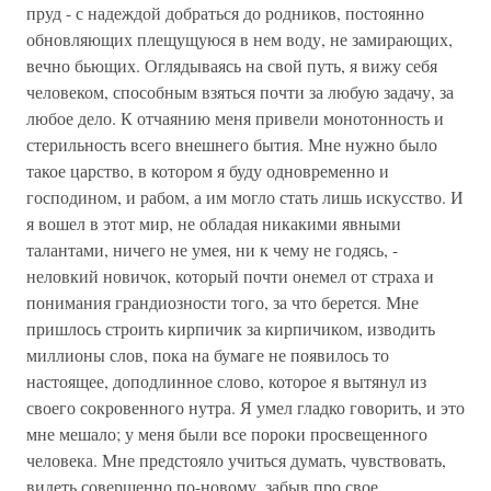
пруд - с надеждой добраться до родников, постоянно
обновляющих плещущуюся в нем воду, не замирающих,
вечно бьющих. Оглядываясь на свой путь, я вижу себя
человеком, способным взяться почти за любую задачу, за
любое дело. К отчаянию меня привели монотонность и
стерильность всего внешнего бытия. Мне нужно было
такое царство, в котором я буду одновременно и
господином, и рабом, а им могло стать лишь искусство. И
я вошел в этот мир, не обладая никакими явными
талантами, ничего не умея, ни к чему не годясь, -
неловкий новичок, который почти онемел от страха и
понимания грандиозности того, за что берется. Мне
пришлось строить кирпичик за кирпичиком, изводить
миллионы слов, пока на бумаге не появилось то
настоящее, доподлинное слово, которое я вытянул из
своего сокровенного нутра. Я умел гладко говорить, и это
мне мешало; у меня были все пороки просвещенного
человека. Мне предстояло учиться думать, чувствовать,
видеть совершенно по-новому, забыв про свое