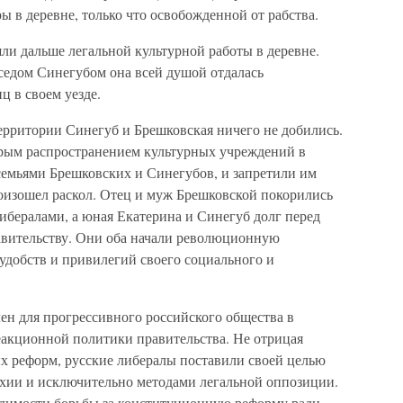
ы в деревне, только что освобожденной от рабства.
ли дальше легальной культурной работы в деревне.
оседом Синегубом она всей душой отдалась
ц в своем уезде.
ерритории Синегуб и Брешковская ничего не добились.
рым распространением культурных учреждений в
семьями Брешковских и Синегубов, и запретили им
произошел раскол. Отец и муж Брешковской покорились
ибералами, а юная Екатерина и Синегуб долг перед
авительству. Они оба начали революционную
 удобств и привилегий своего социального и
ен для прогрессивного российского общества в
еакционной политики правительства. Не отрицая
 реформ, русские либералы поставили своей целью
рхии и исключительно методами легальной оппозиции.
одимости борьбы за конституционную реформу ради