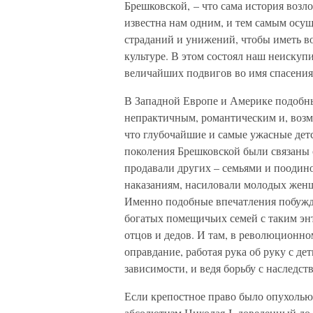
Брешковской, – что сама история возл
известна нам одним, и тем самым осущ
страданий и унижений, чтобы иметь в
культуре. В этом состоял наш неискуп
величайших подвигов во имя спасения
В Западной Европе и Америке подобны
непрактичным, романтическим и, воз
что глубочайшие и самые ужасные дет
поколения Брешковской были связаны с
продавали других – семьями и поодино
наказаниям, насиловали молодых женщ
Именно подобные впечатления побужд
богатых помещичьих семей с таким энт
отцов и дедов. И там, в революционно
оправдание, работая рука об руку с д
зависимости, и ведя борьбу с наследс
Если крепостное право было опухолью
абсолютизм Николая I, доведенный до