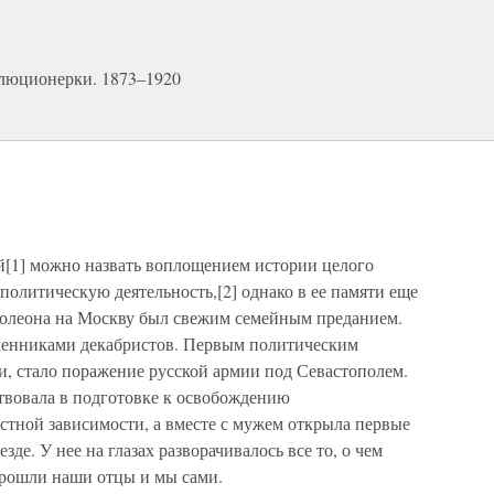
олюционерки. 1873–1920
[1] можно назвать воплощением истории целого
 политическую деятельность,[2] однако в ее памяти еще
аполеона на Москву был свежим семейным преданием.
менниками декабристов. Первым политическим
и, стало поражение русской армии под Севастополем.
ствовала в подготовке к освобождению
стной зависимости, а вместе с мужем открыла первые
де. У нее на глазах разворачивалось все то, о чем
прошли наши отцы и мы сами.