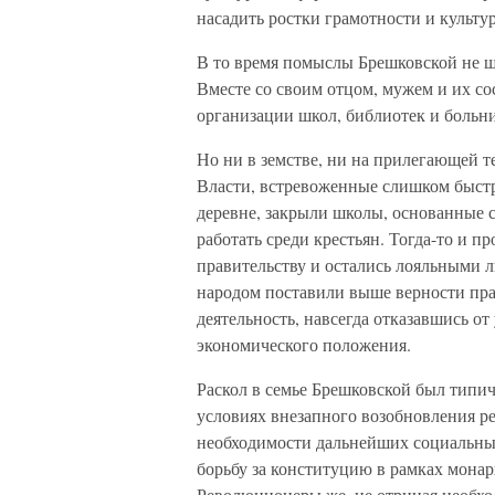
насадить ростки грамотности и культур
В то время помыслы Брешковской не ш
Вместе со своим отцом, мужем и их с
организации школ, библиотек и больни
Но ни в земстве, ни на прилегающей т
Власти, встревоженные слишком быст
деревне, закрыли школы, основанные 
работать среди крестьян. Тогда-то и 
правительству и остались лояльными л
народом поставили выше верности пр
деятельность, навсегда отказавшись от
экономического положения.
Раскол в семье Брешковской был типич
условиях внезапного возобновления р
необходимости дальнейших социальных
борьбу за конституцию в рамках мона
Революционеры же, не отрицая необх