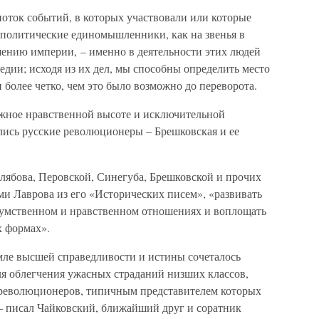
 поток событий, в которых участвовали или которые
 политические единомышленники, как на звенья в
ушению империи, – именно в деятельности этих людей
дии; исходя из их дел, мы способны определить место
более четко, чем это было возможно до переворота.
жное нравственной высоте и исключительной
лись русские революционеры – Брешковская и ее
лябова, Перовской, Синегуба, Брешковской и прочих
ами Лаврова из его «Исторических писем», «развивать
 умственном и нравственном отношениях и воплощать
х формах».
емле высшей справедливости и истины сочеталось
ля облегчения ужасных страданий низших классов,
я революционеров, типичным представителем которых
 – писал Чайковский, ближайший друг и соратник