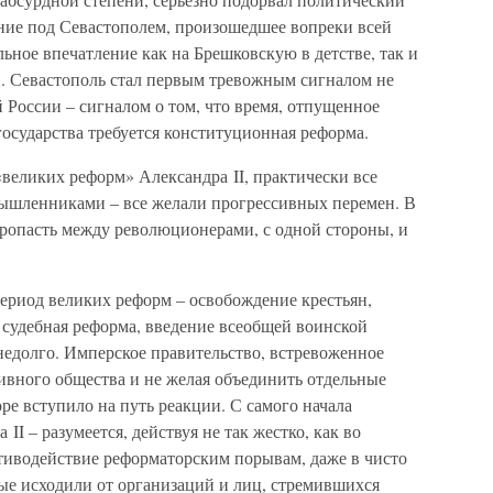
ние под Севастополем, произошедшее вопреки всей
льное впечатление как на Брешковскую в детстве, так и
и. Севастополь стал первым тревожным сигналом не
й России – сигналом о том, что время, отпущенное
государства требуется конституционная реформа.
«великих реформ» Александра II, практически все
ышленниками – все желали прогрессивных перемен. В
 пропасть между революционерами, с одной стороны, и
период великих реформ – освобождение крестьян,
 судебная реформа, введение всеобщей воинской
 недолго. Имперское правительство, встревоженное
ивного общества и не желая объединить отдельные
е вступило на путь реакции. С самого начала
II – разумеется, действуя не так жестко, как во
отиводействие реформаторским порывам, даже в чисто
рые исходили от организаций и лиц, стремившихся