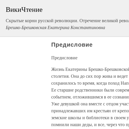
ВикиЧтение
Скрытые корни русской революции. Отречение великой рев
Брешко-Брешковская Екатерина Константиновна
Предисловие
Предисловие
Жизнь Екатерины Брешко-Брешковской
столетия. Она до сих пор жива и ведет
сохранилось то время, когда поход Н
Ее старшие родственники были совре
событием, отложившимся в ее сознани
Уже девушкой она вместе с отцом уча
принадлежавших им крестьян от крепо
земские школы и библиотеки в своем уез
помнили наши деды, и все, через что 