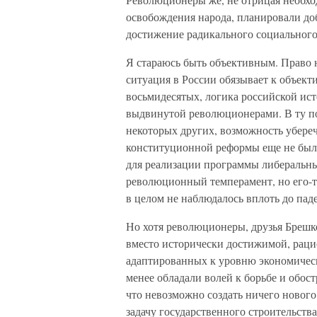
освобождения народа, планировали доб
достижение радикального социального
Я стараюсь быть объективным. Право н
ситуация в России обязывает к объекти
восьмидесятых, логика российской ист
выдвинутой революционерами. В ту по
некоторых других, возможность убере
конституционной реформы еще не была 
для реализации программы либеральн
революционный темперамент, но его-то
в целом не наблюдалось вплоть до пад
Но хотя революционеры, друзья Брешк
вместо исторически достижимой, рац
адаптированных к уровню экономическ
менее обладали волей к борьбе и обос
что невозможно создать ничего нового 
задачу государственного строительств