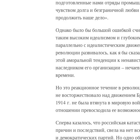
подготовленные нами отряды промышл
чувством долга и безграничной любви 
продолжить наше дело».
Однако было бы большой ошибкой счи
таким высоким идеализмом и глубоким
параллельно с идеалистическим движе
революции развивалось, как я бы сказ
этой аморальной тенденции к ненавис
наследником его организации – нечае
времени.
Но это реакционное течение в револю
не восторжествовало над движением Бр
1914 г. не была втянута в мировую вой
отношении превосходила ее возможнос
Сперва казалось, что российская катас
причин и последствий, свела на нет в
и демократических партий. Но одно об