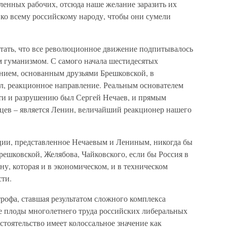
енных рабочих, отсюда наше желание заразить их
ко всему российскому народу, чтобы они сумели
тать, что все революционное движение подпитывалось
 гуманизмом. С самого начала шестидесятых
нием, основанным друзьями Брешковской, в
ал, реакционное направление. Реальным основателем
ти и разрушению был Сергей Нечаев, и прямым
вцев – является Ленин, величайший реакционер нашего
ции, представленное Нечаевым и Лениным, никогда бы
ешковской, Желябова, Чайковского, если бы Россия в
ну, которая и в экономическом, и в техническом
ти.
трофа, ставшая результатом сложного комплекса
се плоды многолетнего труда российских либеральных
стоятельство имеет колоссальное значение как