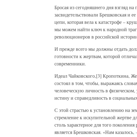
Бросая из сегодняшнего дня взгляд на
засвидетельствовали Брешковская и ее
цепи, которая вела к катастрофе – кр
мы можем найти ключ к народной траге
революционеров в российской истории 
И прежде всего мы должны отдать дол
готовности к жертвам, которой отлича
современники.
Идеал Чайковского,[3] Кропоткина, Же
состоял в том, чтобы, выражаясь слов
человеческую личность в физическом,
истину и справедливость в социальны
С этой страстью к установлению на з
стремление к искупительной жертве д
столь характерное для того поколени
является Брешковская. «Нам казалось,