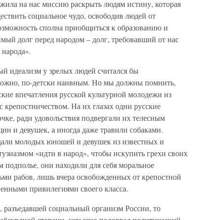
ожила на нас миссию раскрыть людям истину, которая
ествить социальное чудо, освободив людей от
озможность сполна приобщиться к образованию и
имый долг перед народом – долг, требовавший от нас
 народа».
й идеализм у зрелых людей считался бы
можно, по-детски наивным. Но мы должны помнить,
ские впечатления русской культурной молодежи из
 крепостничеством. На их глазах одни русские
чке, ради удовольствия подвергали их телесным
ин и девушек, а иногда даже травили собаками.
али молодых юношей и девушек из известных и
узиазмом «идти в народ», чтобы искупить грехи своих
м подполье, они находили для себя моральное
етьми рабов, лишь вчера освобожденных от крепостной
твенными привилегиями своего класса.
, разъедавшей социальный организм России, то
 абсурдной степени, серьезно подорвал политический