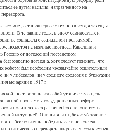
иться ее путем насилия, направленного на
 переворота.
а это мне дает прошедшее с тех пор время, а текущая
вности. В те давние годы, в эпоху семидесятых и
ории не совпадала с социальной программой,
ру, несмотря на мрачные прогнозы Кавелина и
чь Россию от потрясений посредством
безвозвратно потеряна, хотя следует признать, что
ых реформ был необходим чрезвычайно решительный
 ни у либералов, ни у среднего сословия и буржуазии
ения монархии в 1917 г.
овской, поставили перед собой утопическую цель
иональной программы государственных реформ,
ого и политического развития России, они тем не
тренной интуицией. Они питали глубокое убеждение,
и что абсолютизм не победить, если не вовлечь в
а и политического переворота широкие массы крестьян