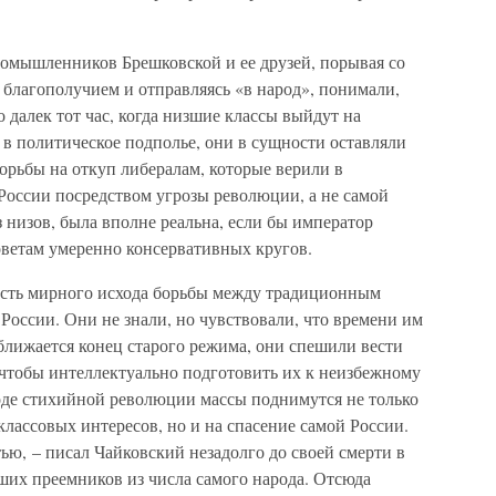
омышленников Брешковской и ее друзей, порывая со
 благополучием и отправляясь «в народ», понимали,
о далек тот час, когда низшие классы выйдут на
 в политическое подполье, они в сущности оставляли
орьбы на откуп либералам, которые верили в
России посредством угрозы революции, а не самой
з низов, была вполне реальна, если бы император
оветам умеренно консервативных кругов.
сть мирного исхода борьбы между традиционным
оссии. Они не знали, но чувствовали, что времени им
ближается конец старого режима, они спешили вести
 чтобы интеллектуально подготовить их к неизбежному
ходе стихийной революции массы поднимутся не только
классовых интересов, но и на спасение самой России.
ю, – писал Чайковский незадолго до своей смерти в
аших преемников из числа самого народа. Отсюда