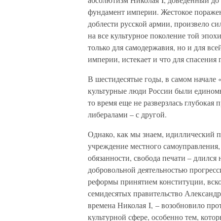
фундамент империи. Жестокое пораже
доблести русской армии, произвело си
на все культурное поколение той эпох
только для самодержавия, но и для все
империи, истекает и что для спасения 
В шестидесятые годы, в самом начале 
культурные люди России были едином
то время еще не разверзлась глубокая
либералами – с другой.
Однако, как мы знаем, идиллический 
учреждение местного самоуправления,
обязанности, свобода печати – длился
добровольной деятельностью прогресс
реформы принятием конституции, вскор
семидесятых правительство Александра 
времена Николая I, – возобновило пр
культурной сфере, особенно тем, кото