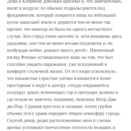
Дома в Клермоне довольно красивы и, что замечательно,
висят в воздухе; по обычаю подвалы роются под
фундаментом, который опирается лишь на небольшой
кусок нависшей земли и держится тем не менее так
прочно, что никогда не было ни одного несчастного
случая. Зато город очень населен; и, хотя женщины здесь
уродливы, они тем не менее весьма плодовиты и, не
возбуждая любви, рожают много детей». Ироничный
взгляд Флешье останавливался лишь на том, что был
способен увидеть парижанин, уже искушенный в
комфорте столичной жизни. От его взора ускользнуло,
что неказистые гористые улочки вливаются в более
просторные и ведут к центру, откуда открываются
полукруг диких зеленеющих гор и цветущие долины и
где нельзя не заметить, например, базилики Нотр-Дам-
дю-Пор. Суровая простота и сильные, почти грубые
объемы этого храма передают общую атмосферу города.
Скупой декор, редко расположенные окна и слепые
арочки усиливают впечатление плотности больших и