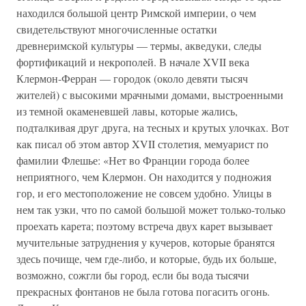
находился большой центр Римской империи, о чем
свидетельствуют многочисленные остатки
древнеримской культуры — термы, акведуки, следы
фортификаций и некрополей. В начале XVII века
Клермон-Ферран — городок (около девяти тысяч
жителей) с высокими мрачными домами, выстроенными
из темной окаменевшей лавы, которые жались,
подталкивая друг друга, на тесных и крутых улочках. Вот
как писал об этом автор XVII столетия, мемуарист по
фамилии Флешье: «Нет во Франции города более
неприятного, чем Клермон. Он находится у подножия
гор, и его местоположение не совсем удобно. Улицы в
нем так узки, что по самой большой может только-только
проехать карета; поэтому встреча двух карет вызывает
мучительные затруднения у кучеров, которые бранятся
здесь почище, чем где-либо, и которые, будь их больше,
возможно, сожгли бы город, если бы вода тысячи
прекрасных фонтанов не была готова погасить огонь.