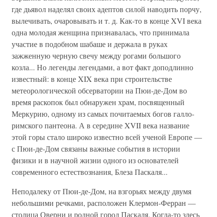
где дьявол наделял своих адептов силой наводить порчу,
вылечивать, очаровывать и т. д. Как-то в конце XVI века
одна молодая женщина признавалась, что принимала
участие в подобном шабаше и держала в руках
зажженную черную свечу между рогами большого
козла... Но легенды легендами, а вот факт доподлинно
известный: в конце XIX века при строительстве
метеорологической обсерватории на Пюи-де-Дом во
время раскопок был обнаружен храм, посвященный
Меркурию, одному из самых почитаемых богов галло-
римского пантеона. А в середине XVII века название
этой горы стало широко известно всей ученой Европе —
с Пюи-де-Дом связаны важные события в истории
физики и в научной жизни одного из основателей
современного естествознания, Блеза Паскаля...
Неподалеку от Пюи-де-Дом, на взгорьях между двумя
небольшими речками, расположен Клермон-Ферран —
столица Оверни и родной город Паскаля. Когда-то здесь