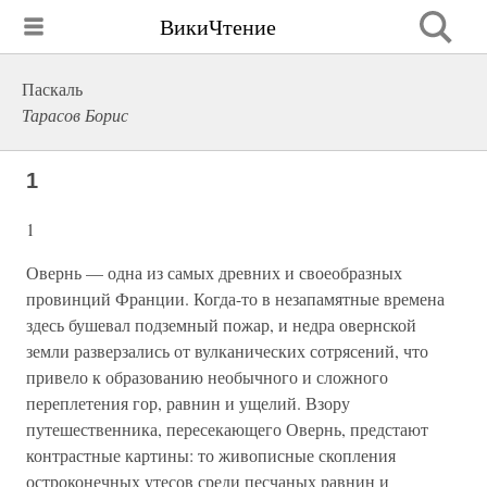
ВикиЧтение
Паскаль
Тарасов Борис
1
1
Овернь — одна из самых древних и своеобразных
провинций Франции. Когда-то в незапамятные времена
здесь бушевал подземный пожар, и недра овернской
земли разверзались от вулканических сотрясений, что
привело к образованию необычного и сложного
переплетения гор, равнин и ущелий. Взору
путешественника, пересекающего Овернь, предстают
контрастные картины: то живописные скопления
остроконечных утесов среди песчаных равнин и