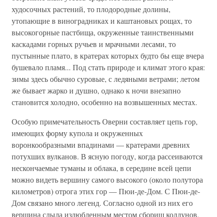
худосочных растений, то плодородные долины,
утопающие в виноградниках и каштановых рощах, то
высокогорные пастбища, окруженные таинственными
каскадами горных ручьев и мрачными лесами, то
пустынные плато, в кратерах которых будто бы еще вчера
бушевало пламя... Под стать природе и климат этого края:
зимы здесь обычно суровые, с ледяными ветрами; летом
же бывает жарко и душно, однако к ночи внезапно
становится холодно, особенно на возвышенных местах.
Особую примечательность Оверни составляет цепь гор,
имеющих форму купола и окруженных
воронкообразными впадинами — кратерами древних
потухших вулканов. В ясную погоду, когда рассеиваются
нескончаемые туманы и облака, в середине всей цепи
можно видеть вершину самого высокого (около полутора
километров) отрога этих гор — Пюи-де-Дом. С Пюи-де-
Дом связано много легенд. Согласно одной из них его
вершина слыла излюбленным местом сборищ колдунов,