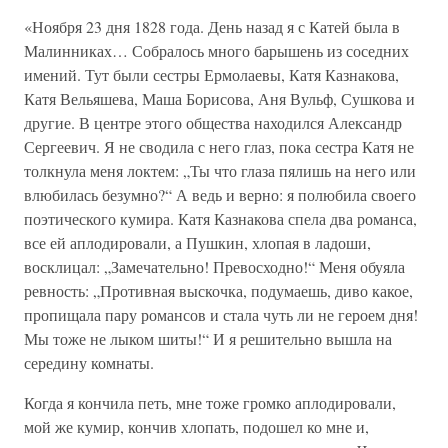
«Ноября 23 дня 1828 года. День назад я с Катей была в
Малинниках… Собралось много барышень из соседних
имений. Тут были сестры Ермолаевы, Катя Казнакова,
Катя Вельяшева, Маша Борисова, Аня Вульф, Сушкова и
другие. В центре этого общества находился Александр
Сергеевич. Я не сводила с него глаз, пока сестра Катя не
толкнула меня локтем: „Ты что глаза пялишь на него или
влюбилась безумно?“ А ведь и верно: я полюбила своего
поэтического кумира. Катя Казнакова спела два романса,
все ей аплодировали, а Пушкин, хлопая в ладоши,
восклицал: „Замечательно! Превосходно!“ Меня обуяла
ревность: „Противная выскочка, подумаешь, диво какое,
пропищала пару романсов и стала чуть ли не героем дня!
Мы тоже не лыком шиты!“ И я решительно вышла на
середину комнаты.
Когда я кончила петь, мне тоже громко аплодировали,
мой же кумир, кончив хлопать, подошел ко мне и,