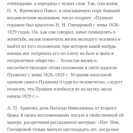
очевидцами, а переданы с чужих слов. Так, сын князя
П. А. Вяземского Павел, в описываемую пору бывший
восьмилетним мальчиком, писал позднее: «Пушкин
поражен был красотою Н. Н. Гончаровой с зимы 1828–
1829 годов. Он, как сам говорил, начал помышлять о
женитьбе, желая покончить жизнь молодого человека и
выйти из того положения, при котором какой-нибудь
юноша мог потрепать его по плечу на бале и звать в
неприличное общество… Холостая жизнь и
несоответствующее летам положение в свете надоели
Пушкину с зимы 1828–1829 г. Устраняя напускной
цинизм самого Пушкина и судя по-человечески, следует
полагать, что Пушкин влюбился не на шутку около
начала 1829 г.».
А. П. Арапова, дочь Натальи Николаевны от второго
брака, в своих воспоминаниях писала в свойственной ей
манере, расцвечивая рассказанное матерью: «Нат. Ник.
Гончаровой только минуло шестнадцать лет, когда они