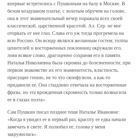
впервые встретились с Пушкиным на балу в Москве. В
белом воздушном платье, с золотым обручем на голове,
она в этот знаменательный вечер поражала всех своей
классической, царственной красотой. Ал. Сер. не мог
оторвать от нее глаз. Слава его уж тогда прогремела на
всю Россию. Он всюду являлся желанным гостем; толпы
ценителей и восторженных поклонниц окружали его,
ловя всякое слово, драгоценно сохраняя его в памяти.
Наталья Николаевна была скромна до болезненности; при
первом знакомстве их его знаменитость, властность,
присущие гению, не то что сконфузили, а как-то
придавили ее. Она стыдливо отвечала на восторженные
фразы, но эта врожденная скромность только возвысила
ее в глазах поэта».
Сам Пушкин писал позднее теше Наталье Ивановне:
«Когда я увидел ее в первый раз, красоту ее едва начали
замечать в свете. Я полюбил ее, голова у меня
закружилась».