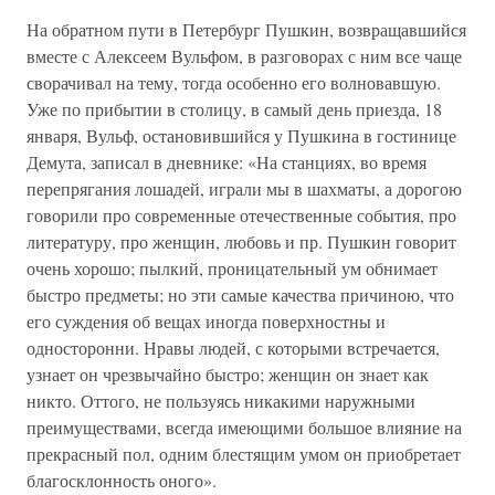
На обратном пути в Петербург Пушкин, возвращавшийся
вместе с Алексеем Вульфом, в разговорах с ним все чаще
сворачивал на тему, тогда особенно его волновавшую.
Уже по прибытии в столицу, в самый день приезда, 18
января, Вульф, остановившийся у Пушкина в гостинице
Демута, записал в дневнике: «На станциях, во время
перепрягания лошадей, играли мы в шахматы, а дорогою
говорили про современные отечественные события, про
литературу, про женщин, любовь и пр. Пушкин говорит
очень хорошо; пылкий, проницательный ум обнимает
быстро предметы; но эти самые качества причиною, что
его суждения об вещах иногда поверхностны и
односторонни. Нравы людей, с которыми встречается,
узнает он чрезвычайно быстро; женщин он знает как
никто. Оттого, не пользуясь никакими наружными
преимуществами, всегда имеющими большое влияние на
прекрасный пол, одним блестящим умом он приобретает
благосклонность оного».