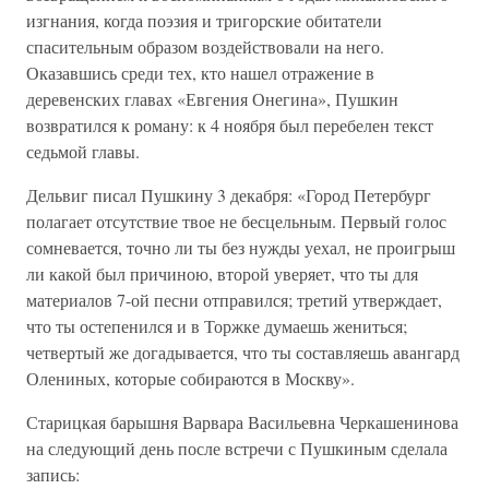
изгнания, когда поэзия и тригорские обитатели
спасительным образом воздействовали на него.
Оказавшись среди тех, кто нашел отражение в
деревенских главах «Евгения Онегина», Пушкин
возвратился к роману: к 4 ноября был перебелен текст
седьмой главы.
Дельвиг писал Пушкину 3 декабря: «Город Петербург
полагает отсутствие твое не бесцельным. Первый голос
сомневается, точно ли ты без нужды уехал, не проигрыш
ли какой был причиною, второй уверяет, что ты для
материалов 7-ой песни отправился; третий утверждает,
что ты остепенился и в Торжке думаешь жениться;
четвертый же догадывается, что ты составляешь авангард
Олениных, которые собираются в Москву».
Старицкая барышня Варвара Васильевна Черкашенинова
на следующий день после встречи с Пушкиным сделала
запись: