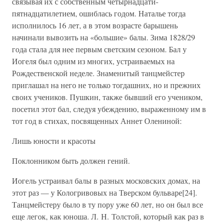
связывая их с собственным четырнадцати-
пятнадцатилетием, ошиблась годом. Наталье тогда
исполнилось 16 лет, а в этом возрасте барышень
начинали вывозить на «большие» балы. Зима 1828/29
года стала для нее первым светским сезоном. Бал у
Иогеля был одним из многих, устраиваемых на
Рождественской неделе. Знаменитый танцмейстер
приглашал на него не только тогдашних, но и прежних
своих учеников. Пушкин, также бывший его учеником,
посетил этот бал, следуя убеждению, выраженному им в
тот год в стихах, посвященных Аннет Олениной:
Лишь юности и красоты
Поклонником быть должен гений.
Иогель устраивал балы в разных московских домах, на
этот раз — у Кологривовых на Тверском бульваре[24].
Танцмейстеру было в ту пору уже 60 лет, но он был все
еще легок, как юноша. Л. Н. Толстой, который как раз в