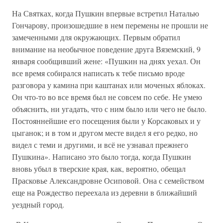
На Святках, когда Пушкин впервые встретил Наталью
Гончарову, произошедшие в нем перемены не прошли не
замеченными для окружающих. Первым обратил
внимание на необычное поведение друга Вяземский, 9
января сообщивший жене: «Пушкин на днях уехал. Он
все время собирался написать к тебе письмо вроде
разговора у камина при каштанах или моченых яблоках.
Он что-то во все время был не совсем по себе. Не умею
объяснить, ни угадать, что с ним было или чего не было.
Постояннейшие его посещения были у Корсаковых и у
цыганок; и в том и другом месте видел я его редко, но
видел с теми и другими, и всё не узнавал прежнего
Пушкина». Написано это было тогда, когда Пушкин
вновь убыл в тверские края, как, вероятно, обещал
Прасковье Александровне Осиповой. Она с семейством
еще на Рождество переехала из деревни в ближайший
уездный город.