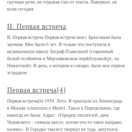
скучные речи, не отрывая глаз от текста. Наверное, не
всем сегодня
II. Первая встреча
II. Первая встреча Первая встреча моя с Брюсовым была
заочная. Мне было 6 лет. Я только что поступила в
музыкальную школу Зограф-Плаксиной (старинный
белый особнячок в Мерзляковском пер&lt;еулке&gt;, на
Никитской). В день, о котором я говорю, было мое первое
эстрадное
Первая встреча[4]
Первая встреча[4] 1939. Лето. Я приехала из Ленинграда
в Москву хлопотать о Мите1. Такси в Переделкино, где
никогда не была. Адрес: «Городок писателей, дача
Чуковского – сначала шоссе, потом что-то такое направо,
налево». В Городке таксист свернул не туда, запутался,