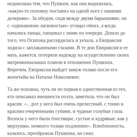
недовольна тем, что Пушкин, как она выразилась,
«какую-то поповну поставил на одной ноге с нашими
дочерьми». За обедом, сидя между двумя барышнями, он
с «одинаковою ласковостью» угощал обеих, а когда
начались танцы, танцевал с ними по очереди. Дошло до
того, что Осипова рассердилась и уехала, а Евпраксия
ходила с заплаканными глазами. В те дни Евпраксия и ее
мать, кажется, потеряли надежду на осуществление своих
матримониальных планов в отношении Пушкина.
Впрочем, Евпраксия выйдет замуж только после его
женитьбы на Наталье Николаевне.
Та же поповна, чуть ли не первая и единственная из тех,
кто описывал внешность поэта, заметила, что он был
красив: «…рот у него был очень прелестный, с тонко и
красиво очерченными губами, и чудные голубые глаза.
Волосы у него были блестящие, густые и кудрявые, как у
мерлушки, немного только подлиннее». Влюбленность,
казалось, преобразила Пушкина, он сиял.