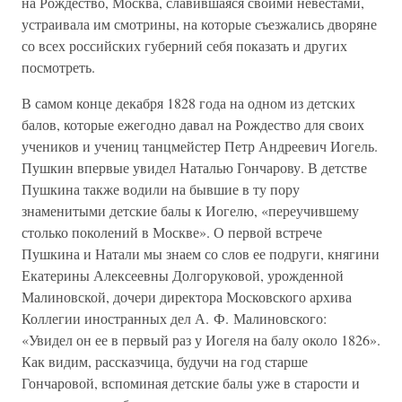
на Рождество, Москва, славившаяся своими невестами,
устраивала им смотрины, на которые съезжались дворяне
со всех российских губерний себя показать и других
посмотреть.
В самом конце декабря 1828 года на одном из детских
балов, которые ежегодно давал на Рождество для своих
учеников и учениц танцмейстер Петр Андреевич Иогель.
Пушкин впервые увидел Наталью Гончарову. В детстве
Пушкина также водили на бывшие в ту пору
знаменитыми детские балы к Иогелю, «переучившему
столько поколений в Москве». О первой встрече
Пушкина и Натали мы знаем со слов ее подруги, княгини
Екатерины Алексеевны Долгоруковой, урожденной
Малиновской, дочери директора Московского архива
Коллегии иностранных дел А. Ф. Малиновского:
«Увидел он ее в первый раз у Иогеля на балу около 1826».
Как видим, рассказчица, будучи на год старше
Гончаровой, вспоминая детские балы уже в старости и