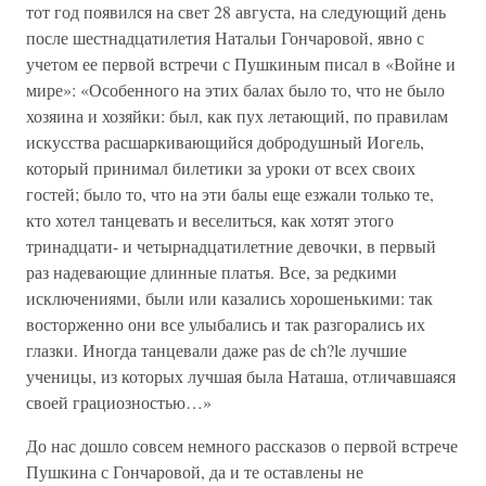
тот год появился на свет 28 августа, на следующий день
после шестнадцатилетия Натальи Гончаровой, явно с
учетом ее первой встречи с Пушкиным писал в «Войне и
мире»: «Особенного на этих балах было то, что не было
хозяина и хозяйки: был, как пух летающий, по правилам
искусства расшаркивающийся добродушный Иогель,
который принимал билетики за уроки от всех своих
гостей; было то, что на эти балы еще езжали только те,
кто хотел танцевать и веселиться, как хотят этого
тринадцати- и четырнадцатилетние девочки, в первый
раз надевающие длинные платья. Все, за редкими
исключениями, были или казались хорошенькими: так
восторженно они все улыбались и так разгорались их
глазки. Иногда танцевали даже pas de ch?le лучшие
ученицы, из которых лучшая была Наташа, отличавшаяся
своей грациозностью…»
До нас дошло совсем немного рассказов о первой встрече
Пушкина с Гончаровой, да и те оставлены не