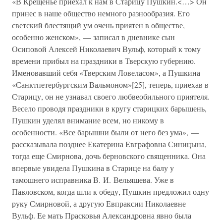
«В Крещенье приехал к нам в Старицу Пушкин.<…> Он
принес в наше общество немного разнообразия. Его
светский блестящий ум очень приятен в обществе,
особенно женском», — записал в дневнике сын
Осиповой Алексей Николаевич Вульф, который к тому
времени прибыл на праздники в Тверскую губернию.
Именовавший себя «Тверским Ловеласом», а Пушкина
«Санктпетербургским Вальмоном»[25], теперь, приехав в
Старицу, он не узнавал своего любвеобильного приятеля.
Весело проводя праздники в кругу старицких барышень,
Пушкин уделял внимание всем, но никому в
особенности. «Все барышни были от него без ума», —
рассказывала позднее Екатерина Евграфовна Синицына,
тогда еще Смирнова, дочь берновского священника. Она
впервые увидела Пушкина в Старице на балу у
тамошнего исправника В. И. Вельяшева. Уже в
Павловском, когда шли к обеду, Пушкин предложил одну
руку Смирновой, а другую Евпраксии Николаевне
Вульф. Ее мать Прасковья Александровна явно была