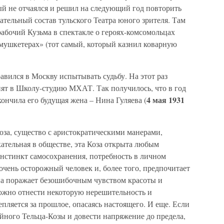
й не отчаялся и решил на следующий год повторить
ательный состав тульского Театра юного зрителя. Там
рабочий Кузьма в спектакле о героях-комсомольцах
мушкетерах» (тот самый, который казнил коварную
вился в Москву испытывать судьбу. На этот раз
нят в Школу-студию МХАТ. Так получилось, что в год
4 мая 1931
ончила его будущая жена – Нина Гуляева (
:
Коза, существо с аристократическими манерами,
ательная в обществе, эта Коза открыта любым
инстинкт самосохранения, потребность в личном
 очень осторожный человек и, более того, предпочитает
она поражает безошибочным чувством красоты и
ожно отнести некоторую нерешительность и
пляется за прошлое, опасаясь настоящего. И еще. Если
йного Тельца-Козы и довести напряжение до предела,