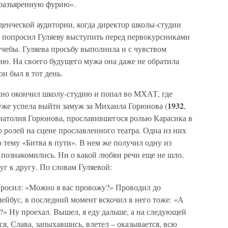
 разъяренную фурию».
денческой аудитории, когда директор школы-студии
попросил Гуляеву выступить перед первокурсниками
 учебы. Гуляева просьбу выполнила и с чувством
ю. На своего будущего мужа она даже не обратила
н был в тот день.
но окончил школу-студию и попал во МХАТ, где
1932
 уже успела выйти замуж за Михаила Горюнова (
,
Анатолия Горюнова, прославившегося ролью Карасика в
о ролей на сцене прославленного театра. Одна из них
 тему «Битва в пути». В нем же получил одну из
познакомились. Ни о какой любви речи еще не шло,
уг к другу. По словам Гуляевой:
спросил: «Можно я вас провожу?» Проводил до
ейбус, в последний момент вскочил в него тоже: «А
?» Ну проехал. Вышел, я еду дальше, а на следующей
ся, Слава, запыхавшись, влетел – оказывается, всю