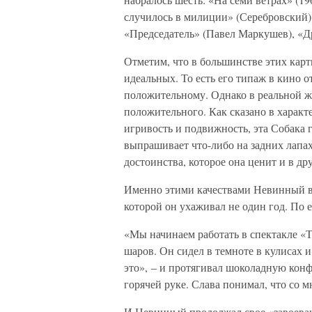
случилось в милиции» (Серебровский) (
«Председатель» (Павел Маркушев), «Дру
Отметим, что в большинстве этих карт
идеальных. То есть его типаж в кино о
положительному. Однако в реальной жи
положительного. Как сказано в характ
игривость и подвижность, эта Собака 
выпрашивает что-либо на задних лапах
достоинства, которое она ценит и в др
Именно этими качествами Невинный в 
которой он ухаживал не один год. По е
«Мы начинаем работать в спектакле «Т
шаров. Он сидел в темноте в кулисах и
это», – и протягивал шоколадную конф
горячей руке. Слава понимал, что со м
И Невинный продолжал свое «завоевани