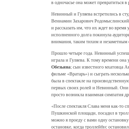
в одночасье она может превратиться в
Невинный и Гуляева встретились в сту
Вениамин Захарович Родомыслинский 
и рассказать им, что их ждет во время
исполненного долга покинула аудитори
внимания, таким тихим и незаметным о
Прошло четыре года. Невинный успеш
играла и Гуляева. К тому времени она
Обезьяна
; сын известного мхатовца 
фильме «Вратарь») и сыграть нескольк
была в спектакле на производственную
первых своих ролей и Невинный. Они 
просто возникла взаимная симпатия др
«После спектакля Слава меня как-то 
Пушкинской площади, посадил в тролл
можно я проеду с вами одну остановку
остановке, когда троллейбус остановил