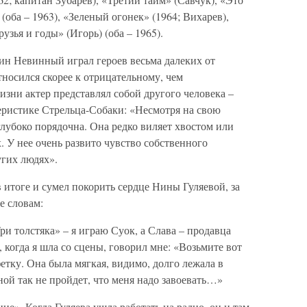
оба – 1963), «Зеленый огонек» (1964; Вихарев),
зья и годы» (Игорь) (оба – 1965).
ин Невинный играл героев весьма далеких от
тносился скорее к отрицательному, чем
зни актер представлял собой другого человека –
еристике Стрельца-Собаки: «Несмотря на свою
глубоко порядочна. Она редко виляет хвостом или
. У нее очень развито чувство собственного
угих людях».
итоге и сумел покорить сердце Нины Гуляевой, за
е словам:
ри толстяка» – я играю Суок, а Слава – продавца
, когда я шла со сцены, говорил мне: «Возьмите вот
етку. Она была мягкая, видимо, долго лежала в
ной так не пройдет, что меня надо завоевать…»
е». Когда Гуляева ушла работать на радио, он и там