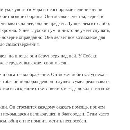
кий ум, чувство юмора и неоспоримое величие души
юбит всякие сборища. Она лояльна, честна, верна, в
читывать на нее, она не предает. Лучше, чем кто-либо,
скромна. У нее глубокий ум, и никто не умеет слушать,
о доверие оправданно. Она делает все возможное для
 до самоотвержения.
дел, но иногда они берут верх над ней. У Собаки
аже с трудом выражает свои мысли.
м и богатое воображение. Он может добиться успеха в
 чтобы он подобрал дело «по душе», сумел реализовать
относится крайне ответственно, всегда доводит начатое
кий. Он стремится каждому оказать помощь, причем
Он по-рыцарски великодушен и благороден. Этим часто
ем, обид он не помнит, мстить неспособен.