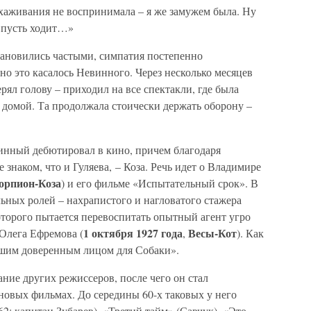
 ухаживания не воспринимала – я же замужем была. Ну
и пусть ходит…»
становились частыми, симпатия постепенно
но это касалось Невинного. Через несколько месяцев
рял голову – приходил на все спектакли, где была
л домой. Та продолжала стоически держать оборону –
винный дебютировал в кино, причем благодаря
 знаком, что и Гуляева, – Коза. Речь идет о Владимире
орпион-Коза
) и его фильме «Испытательный срок». В
ьных ролей – нахрапистого и нагловатого стажера
оторого пытается перевоспитать опытный агент угро
1 октября 1927 года
Весы-Кот
Олега Ефремова (
,
). Как
рошим доверенным лицом для Собаки».
ние других режиссеров, после чего он стал
новых фильмах. До середины 60-х таковых у него
62; капитан Зубарев), «Третий тайм» (Савчук), «Это