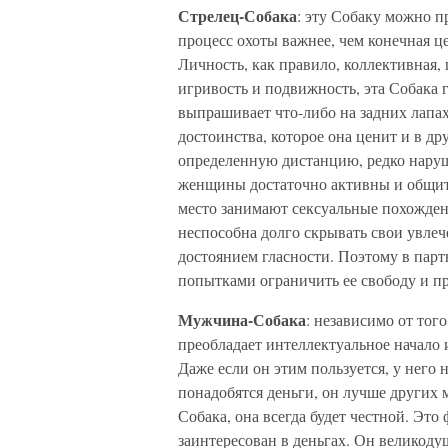
Стрелец-Собака
: эту Собаку можно п
процесс охоты важнее, чем конечная це
Личность, как правило, коллективная,
игривость и подвижность, эта Собака 
выпрашивает что-либо на задних лапах
достоинства, которое она ценит и в д
определенную дистанцию, редко наруша
женщины достаточно активны и общите
место занимают сексуальные похождени
неспособна долго скрывать свои увлече
достоянием гласности. Поэтому в партн
попытками ограничить ее свободу и пр
Мужчина-Собака
: независимо от того
преобладает интеллектуальное начало 
Даже если он этим пользуется, у него
понадобятся деньги, он лучше других м
Собака, она всегда будет честной. Это
заинтересован в деньгах. Он великоду