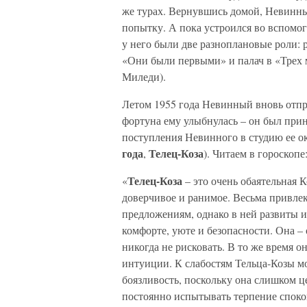
же турах. Вернувшись домой, Невинны
попытку. А пока устроился во вспомог
у него были две разноплановые роли: 
«Они были первыми» и палач в «Трех 
Миледи).
Летом 1955 года Невинный вновь отпра
фортуна ему улыбнулась – он был при
поступления Невинного в студию ее ок
года
Телец-Коза
,
). Читаем в гороскопе
Телец-Коза
«
– это очень обаятельная 
доверчивое и ранимое. Весьма привлек
предложениям, однако в ней развиты 
комфорте, уюте и безопасности. Она –
никогда не рисковать. В то же время 
интуиции. К слабостям Тельца-Козы м
боязливость, поскольку она слишком це
постоянно испытывать терпение споко