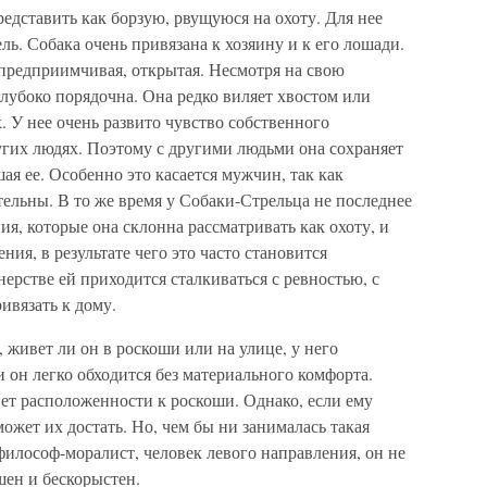
редставить как борзую, рвущуюся на охоту. Для нее
ль. Собака очень привязана к хозяину и к его лошади.
 предприимчивая, открытая. Несмотря на свою
глубоко порядочна. Она редко виляет хвостом или
. У нее очень развито чувство собственного
ругих людях. Поэтому с другими людьми она сохраняет
я ее. Особенно это касается мужчин, так как
льны. В то же время у Собаки-Стрельца не последнее
я, которые она склонна рассматривать как охоту, и
ния, в результате чего это часто становится
ерстве ей приходится сталкиваться с ревностью, с
ивязать к дому.
, живет ли он в роскоши или на улице, у него
и он легко обходится без материального комфорта.
 нет расположенности к роскоши. Однако, если ему
ожет их достать. Но, чем бы ни занималась такая
 философ-моралист, человек левого направления, он не
шен и бескорыстен.