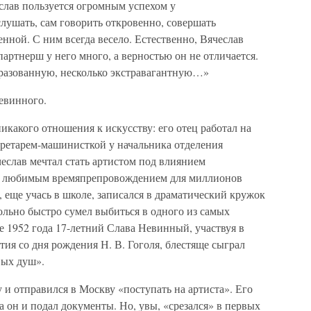
лав пользуется огромным успехом у
лушать, сам говорить откровенно, совершать
ной. С ним всегда весело. Естественно, Вячеслав
артнерш у него много, а верностью он не отличается.
бразованную, несколько экстравагантную…»
евинного.
никакого отношения к искусству: его отец работал на
кретарем-машинисткой у начальника отделения
чеслав мечтал стать артистом под влиянием
ыл любимым времяпрепровождением для миллионов
 еще учась в школе, записался в драматический кружок
ольно быстро сумел выбиться в одного из самых
 1952 года 17-летний Слава Невинный, участвуя в
ия со дня рождения Н. В. Гоголя, блестяще сыграл
вых душ».
и отправился в Москву «поступать на артиста». Его
он и подал документы. Но, увы, «срезался» в первых