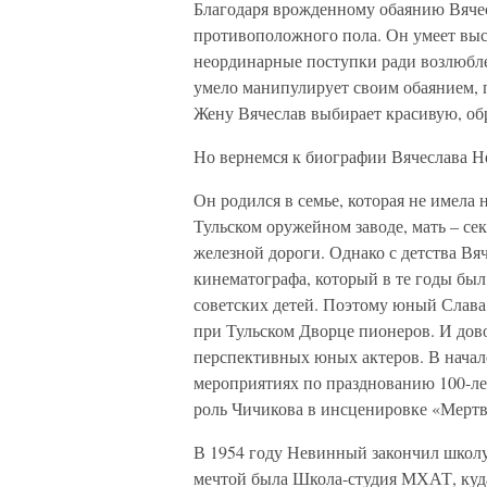
Благодаря врожденному обаянию Вячес
противоположного пола. Он умеет выс
неординарные поступки ради возлюблен
умело манипулирует своим обаянием, п
Жену Вячеслав выбирает красивую, о
Но вернемся к биографии Вячеслава Н
Он родился в семье, которая не имела 
Тульском оружейном заводе, мать – се
железной дороги. Однако с детства Вя
кинематографа, который в те годы б
советских детей. Поэтому юный Слава,
при Тульском Дворце пионеров. И дов
перспективных юных актеров. В начале
мероприятиях по празднованию 100-лет
роль Чичикова в инсценировке «Мерт
В 1954 году Невинный закончил школу 
мечтой была Школа-студия МХАТ, куда 