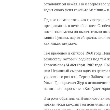
остановку он бежал. Но я всерьез его
ходит около меня какой-то мальчик – 
Однако по мере того, как их встречи 
превращалась в нечто большее. Особен
после знакомства он окончательно поте
занята Гуляева, дарил ей цветы, звони
как-никак замужем.
Тем временем в октябре 1960 года Не
режиссеру, который родился под тем же
24 октября 1907 года
Ск
Герасимове (
,
нем Невинный сыграл одну из централ
уголовного розыска Сергея Зайцева, к
Ульян Григорьевич Жур в исполнении 
написано в гороскопе: «Кот будет хо
Эта роль обратила на Невинного внима
практически каждый год появляться в 
набралось шесть: «На семи ветрах» (19