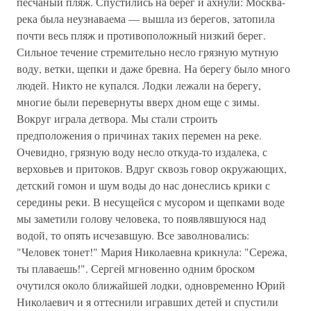
песчаный пляж. Спустились на берег и ахнули: Москва-
река была неузнаваема — вышла из берегов, затопила
почти весь пляж и противоположный низкий берег.
Сильное течение стремительно несло грязную мутную
воду, ветки, щепки и даже бревна. На берегу было много
людей. Никто не купался. Лодки лежали на берегу,
многие были перевернуты вверх дном еще с зимы.
Вокруг играла детвора. Мы стали строить
предположения о причинах таких перемен на реке.
Очевидно, грязную воду несло откуда-то издалека, с
верховьев и притоков. Вдруг сквозь говор окружающих,
детский гомон и шум воды до нас донеслись крики с
середины реки. В несущейся с мусором и щепками воде
мы заметили голову человека, то появлявшуюся над
водой, то опять исчезавшую. Все заволновались:
"Человек тонет!" Мария Николаевна крикнула: "Сережа,
ты плаваешь!". Сергей мгновенно одним броском
очутился около ближайшей лодки, одновременно Юрий
Николаевич и я оттеснили игравших детей и спустили