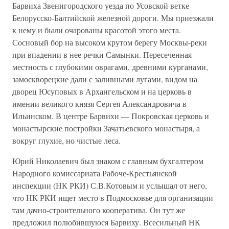
Барвиха Звенигородского уезда по Усовской ветке
Белорусско-Балтийской железной дороги. Мы приезжали
к нему и были очарованы красотой этого места.
Сосновый бор на высоком крутом берегу Москвы-реки
при впадении в нее речки Самынки. Пересеченная
местность с глубокими оврагами, древними курганами,
замоскворецкие дали с заливными лугами, видом на
дворец Юсуповых в Архангельском и на церковь в
имении великого князя Сергея Александровича в
Ильинском. В центре Барвихи — Покровская церковь и
монастырские постройки Зачатьевского монастыря, а
вокруг глухие, но чистые леса.
Юрий Николаевич был знаком с главным бухгалтером
Народного комиссариата Рабоче-Крестьянской
инспекции (НК РКИ) С.В.Котовым и услышал от него,
что НК РКИ ищет место в Подмосковье для организации
там дачно-строительного кооператива. Он тут же
предложил полюбившуюся Барвиху. Всесильный НК