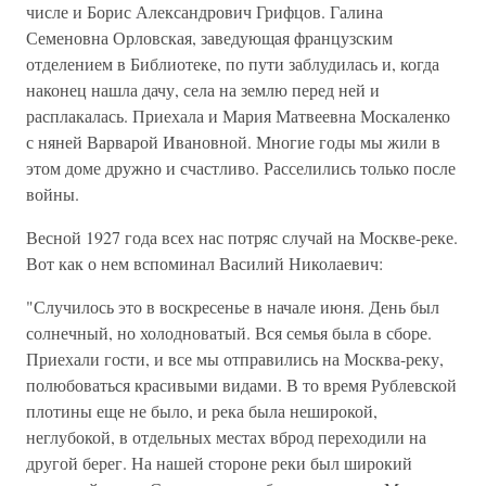
числе и Борис Александрович Грифцов. Галина
Семеновна Орловская, заведующая французским
отделением в Библиотеке, по пути заблудилась и, когда
наконец нашла дачу, села на землю перед ней и
расплакалась. Приехала и Мария Матвеевна Москаленко
с няней Варварой Ивановной. Многие годы мы жили в
этом доме дружно и счастливо. Расселились только после
войны.
Весной 1927 года всех нас потряс случай на Москве-реке.
Вот как о нем вспоминал Василий Николаевич:
"Случилось это в воскресенье в начале июня. День был
солнечный, но холодноватый. Вся семья была в сборе.
Приехали гости, и все мы отправились на Москва-реку,
полюбоваться красивыми видами. В то время Рублевской
плотины еще не было, и река была неширокой,
неглубокой, в отдельных местах вброд переходили на
другой берег. На нашей стороне реки был широкий