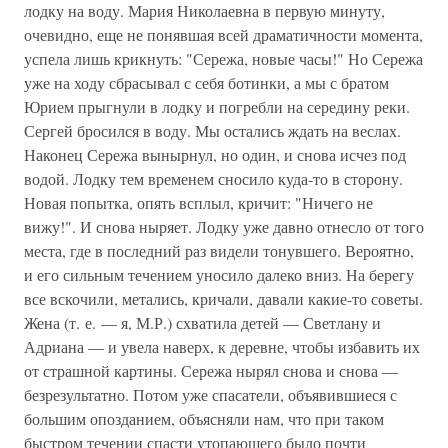
лодку на воду. Мария Николаевна в первую минуту,
очевидно, еще не понявшая всей драматичности момента,
успела лишь крикнуть: "Сережа, новые часы!" Но Сережа
уже на ходу сбрасывал с себя ботинки, а мы с братом
Юрием прыгнули в лодку и погребли на середину реки.
Сергей бросился в воду. Мы остались ждать на веслах.
Наконец Сережа вынырнул, но один, и снова исчез под
водой. Лодку тем временем сносило куда-то в сторону.
Новая попытка, опять всплыл, кричит: "Ничего не
вижу!". И снова ныряет. Лодку уже давно отнесло от того
места, где в последний раз видели тонувшего. Вероятно,
и его сильным течением уносило далеко вниз. На берегу
все вскочили, метались, кричали, давали какие-то советы.
Жена (т. е. — я, М.Р.) схватила детей — Светлану и
Адриана — и увела наверх, к деревне, чтобы избавить их
от страшной картины. Сережа нырял снова и снова —
безрезультатно. Потом уже спасатели, объявившиеся с
большим опозданием, объясняли нам, что при таком
быстром течении спасти утопающего было почти