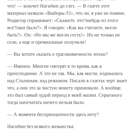
что! — хохочет Нагибин до слез. — В газете этот
материал назвали «Выборы-52», что ли, я уже не помню.
Редактор спрашивает: «Скажите, что?нибудь из этого
все?таки было?». Я говорю: «Как вы считаете, могло
быть?». Он: «Но мы же могли сесть!». Но не только не
сели, а еще и премиальные получили!
— Вы хотите сказать о трагикомичности эпохи?
— Именно. Многие смотрят в то время, как в
преисподнюю. А это не так. Мы, как могли, издевались
над Сталиным, над режимом. Писали в газетах черт знает
что, а они это за чистую монету принимали. А вообще,
это был самый худой период в моей жизни. Серьезного
тогда напечатать ничего нельзя было.
— А момента беспринципности здесь нету?
Нагибин без всякого жеманства: