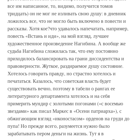
все им написанное, то, видимо, получится томов
тридцать) он не мог не изливать свою душу: в дневник
ложилось все, что не могло быть включено в повести и
рассказы. Хотя кое?что удавалось напечатать, например,
повесть «Встань и иди», на мой взгляд, лучшее
художественное произведение Нагибина. А вообще же
судьба Нагибина сложилась так, что ему постоянно
приходилось балансировать на грани диссидентства и
правоверности. Жуткое, раздираемое душу состояние.
Хотелось говорить правду, но страстно хотелось и
печататься. Казалось, что советская власть будет
существовать вечно, поэтому в табели о рангах ее
литературного департамента хотелось и на себя
примерить мундир с золотыми погонами («с восемью
звездами» как писал Маркес в «Осени патриарха»), с
обжигающим взгляд «иконостасом» орденов на груди до
пупа! Но прежде всего, разумеется нужно было
зарабатывать пером деньги на жизнь. Тут я в