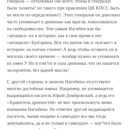
генерала — отталкивал (он хотел, чтобы в генералах
были таланты! но такого при правлении ЦК КПСС быть
не могло по определению!). Этих генералов он довольно
часто упоминает в дневнике как врагов, покусившихся
на свободомыслие. Тем самым Нагибин как бы
«затащил» их в историю, как в свое время в нее
«затащили» Булгарина. Вся эта шатия так и «влезает» в
историю: на плечах гениев! А ведь чтобы оставить их в
могилах своего времени — вообще нужно не упоминать
их имен У Но в том?то и сила дневника, что он пишется
экспромтом, без задней мысли!
С другой стороны, в записях Нагибина отсутствуют
многие достойные имена. Например, не упоминается
выдающийся писатель Юрий Домбровский, а ведь его
«Хранитель древностей» не мог проскользнуть мимо
внимания Нагибина. Не отмечен другой выдающийся
писатель, чьими вещами в самиздате все мы тогда
зачитывались, да и не только в самиздате — кое?что было