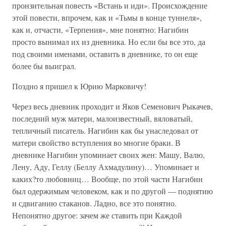
пронзительная повесть «Встань и иди». Происхождение
этой повести, впрочем, как и «Тьмы в конце туннеля»,
как и, отчасти, «Терпения», мне понятно: Нагибин
просто вынимал их из дневника. Но если бы все это, да
под своими именами, оставить в дневнике, то он еще
более бы выиграл.
Поздно я пришел к Юрию Марковичу!
Через весь дневник проходит и Яков Семенович Рыкачев,
последний муж матери, малоизвестный, вяловатый,
тепличный писатель. Нагибин как бы унаследовал от
матери свойство вступления во многие браки. В
дневнике Нагибин упоминает своих жен: Машу, Валю,
Лену, Аду, Геллу (Беллу Ахмадулину)… Упоминает и
каких?то любовниц… Вообще, по этой части Нагибин
был одержимым человеком, как и по другой — поднятию
и сдвиганию стаканов. Ладно, все это понятно.
Непонятно другое: зачем же ставить при Каждой