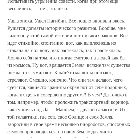
Испытывать угрызения совести, когда при этом еще
веселились, — нет, это не то.
Ушла эпоха. Ушел Нагибин. Все пошло вкривь и вкось.
Рушатся догматы исторического развития. Вообще, мне
кажется, у этой самой истории нет никаких законов. Все
идет стихийно, спонтанно, вот, как выплеснешь из
стакана на пол воду, как растеклась, так и растеклась.
Ловлю себя на том, что иногда смотрю на людей как бы
из космоса. Ну вот, вращается Земля, всякие там существа
рождаются, умирают. Какйе?то машины ползают,
стреляют. Смешно, конечно. Что они там делают, чего
суетятся, какие?то границы охраняют от себе подобных,
когда их цель в совершенно другом?! В чем? Да только в
том, например, чтобы проложить транспортный коридор,
как туннель под Ла — Маншем, к другой галактике. Из
той галактики, где есть свое Солнце и своя Земля,
забросили в свое время несколько биороботов, способных
самовоспроизводиться, на нашу Землю для чисто