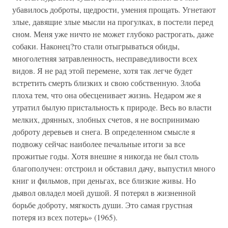
убавилось доброты, щедрости, умения прощать. Угнетают
злые, давящие злые мысли на прогулках, в постели перед
сном. Меня уже ничто не может глубоко растрогать, даже
собаки. Наконец?то стали отыгрываться обиды,
многолетняя затравленность, несправедливости всех
видов. Я не рад этой перемене, хотя так легче будет
встретить смерть близких и свою собственную. Злоба
плоха тем, что она обесценивает жизнь. Недаром же я
утратил былую пристальность к природе. Весь во власти
мелких, дрянных, злобных счетов, я не воспринимаю
доброту деревьев и снега. В определенном смысле я
подвожу сейчас наиболее печальные итоги за все
прожитые годы. Хотя внешне я никогда не был столь
благополучен: отстроил и обставил дачу, выпустил много
книг и фильмов, при деньгах, все близкие живы. Но
дьявол овладел моей душой. Я потерял в жизненной
борьбе доброту, мягкость души. Это самая грустная
потеря из всех потерь» (1965).