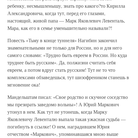
ребенку, несмышленышу, знать про какого?то Кирилла
Александровича, когда тут, перед его глазами,
настоящий, живой папа — Марк Яковлевич Левенталь,
Мара, как его в семье уменьшительно называли?!
Повесть «Тьму в конце туннеля» Нагибин закончил
знаменательными не только для России, но и для него
самого словами: «Трудно быть евреем в России. Но куда
труднее быть русским». Да, полжизни считать себя
евреем, а потом вдруг стать русским! Тут не то что
комплексами обзаведешься, тут шизофреником станешь в
мгновение ока!
Мандельштам писал: «Свое родство и скучное соседство
мы презирать заведомо вольны»! А Юрий Маркович
утонул в нем. Как тут не утонешь, когда Марку
Яковлевичу Левенталю выпала такая ужасная судьба —
погибнуть в ссылке! О нем, наградившем Юрия
отчеством «Маркович», упоминавшаяся мною выше