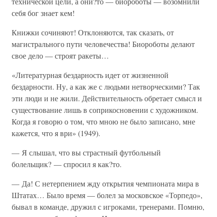
технической цели, а они?то — биороботы — возомнили
себя бог знает кем!
Книжки сочиняют! Отклоняются, так сказать, от
магистрального пути человечества! Биороботы делают
свое дело — строят ракеты…
«Литературная бездарность идет от жизненной
бездарности. Ну, а как же с людьми нетворческими? Так
эти люди и не жили. Действительность обретает смысл и
существование лишь в соприкосновении с художником.
Когда я говорю о том, что мною не было записано, мне
кажется, что я ври» (1949).
— Я слышал, что вы страстный футбольный
болельщик? — спросил я как?то.
— Да! С нетерпением жду открытия чемпионата мира в
Штатах… Было время — болел за московское «Торпедо»,
бывал в команде, дружил с игроками, тренерами. Помню,