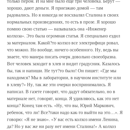
только пером. И на мне было еще три человека. Берут —
хорошо, дают деньги. Я приезжаю домой — там
радовались. Но я никогда не восхвалял Сталина в своих
нормальных произведениях, то есть в прозе. Я хорошо
помню свою статью — называлась она «Инженер
колхоза». Это была огромная статья. Я специально ездил
за материалом. Какой?то колхоз все электрифици ровал,
что можно. Но вообще, ничего особенного. Ну, ведь вы
знаете, что манера писать очерк довольно своеобразна.
Вот человек заходит в хлев и видит градусник. Казалось
бы, так и напиши. Не тут?то было! Он пишет: «Где мы
находимся? Мы в лаборатории, в научном институте или
в хлеву?» Ну, так же эти очерки воспринимались. Я
написал. В газете говорят, что дадут обязательно, но в
материале нет, говорят, конца. Я удивляюсь, как это нет
конца? Конец там есть. «Ну, что вы, Юрий Маркович,
ребенок, что ли! Все?таки надо как-то выйти на это…». Я
говорю: «Я не знаю». «У вас есть колхоз имени Ленина,
да? Но у вас же ни разу нет имени Сталина!» А колхоз