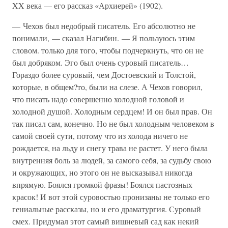
XX века — его рассказ «Архиерей» (1902).
— Чехов был недобрый писатель. Его абсолютно не
понимали, — сказал Нагибин. — Я пользуюсь этим
словом. только для того, чтобы подчеркнуть, что он не
был добряком. Эго был очень суровый писатель…
Гораздо более суровый, чем Достоевский и Толстой,
которые, в общем?то, были на слезе. А Чехов говорил,
что писать надо совершенно холодной головой и
холодной душой. Холодным сердцем! И он был прав. Он
так писал сам, конечно. Но не был холодным человеком в
самой своей сути, потому что из холода ничего не
рождается, на льду и снегу трава не растет. У него была
внутренняя боль за людей, за самого себя, за судьбу свою
и окружающих, но этого он не высказывал никогда
впрямую. Боялся громкой фразы! Боялся пастозных
красок! И вот этой суровостью пронизаны не только его
гениальные рассказы, но и его драматургия. Суровый
смех. Придумал этот самый вишневый сад как некий