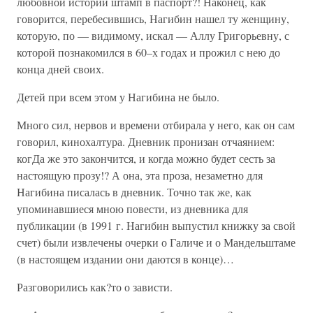
любовной истории штамп в паспорт?! Наконец, как
говорится, перебесившись, Нагибин нашел ту женщину,
которую, по — видимому, искал — Аллу Григорьевну, с
которой познакомился в 60–х годах и прожил с нею до
конца дней своих.
Детей при всем этом у Нагибина не было.
Много сил, нервов и времени отбирала у него, как он сам
говорил, кинохалтура. Дневник пронизан отчаянием:
когДа же это закончится, и когда можно будет сесть за
настоящую прозу!? А она, эта проза, незаметно для
Нагибина писалась в дневник. Точно так же, как
упоминавшиеся мною повести, из дневника для
публикации (в 1991 г. Нагибин выпустил книжку за свой
счет) были извлечены очерки о Галиче и о Мандельштаме
(в настоящем издании они даются в конце)…
Разговорились как?то о зависти.