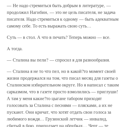
— Не надо стремиться быть добрым в литературе, —
продолжил Нагибин, — это не цель писателя, не задача
писателя. Надо стремиться к одному — быть адекватным
самому себе. То есть выражать свою суть…
Суть — в стол. А что в печать? Теперь можно — все.
A тогда.
— Сталина вы пели? — спросил я для разнообразия.
— Сталина я не то что пел, но в какой?то момент своей
жизни продержался на том, что писал месяц для газеты о
Сталинском избирательном округе. Но я написал с таким
сарказмом, что в газете просто взмолились — приглуши!
А там у меня какие?то цыгане табором приходят
голосовать за Сталина с песнями — плясками, а их не
пускают. Они кричат, что хотят отдать свои голоса за
любимого вождя… Грузинский летчик — инвалид,
сбитый в бою, приползает на обрубках… Черт — те