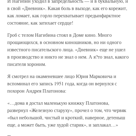
И Нагибин уходил в запредельность — и в буквальную, и
в свой «Дневник». Какая боль в выходе, как его корежит,
как ломает, как горло перехватывает предынфарктное
состояние, как затихает сердце!
Гроб с телом Нагибина стоял в Доме кино. Много
прощающихся, в основном киношников, но ни одного
известного писательского лица. «Дневник» еще не ушел
в производство и никто не знал о нем. А я?то знал, какого
писателя хороним.
Я смотрел на окаменевшее лицо Юрия Марковича и
вспоминал его запись 1951 года, когда он вернулся с
похорон Андрея Платонова:
«…дома я достал маленькую книжку Платонова,
развернул «Железную старуху», прочел о том, что червяк
«был небольшой, чистый и кроткий, наверное, детеныш
еще, а может быть, уже худой старик», и заплакал…»