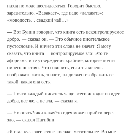
назад по моде шестидесятых. Говорит быстро,
заразительно. «Вавакает», где надо «лалакать»:
«моводость… свадкий чай…»
— Вот Бунин говорит, что книга есть неконтролируемое
добро, — сказал он. — Это обычное писательское
пустословие. И ничего эти слова не значат. Я могу
сказать, что книга — контролируемое зло! Это те
афоризмы и те утверждения крайние, которые почти
ничего не стоят. Что говорить, если ты хочешь
изображать жизнь, значит, ты должен изображать ее
такой, какая она есть.
— Почти каждый писатель чаще всего исходит из идеи
добра, все же, а не зла, — сказал я.
— Но опять?таки какая?то идея может прийти через
зло, — сказал Нагибин.
«Я стал куда злее, суше, тверже, мстительнее. Во мне