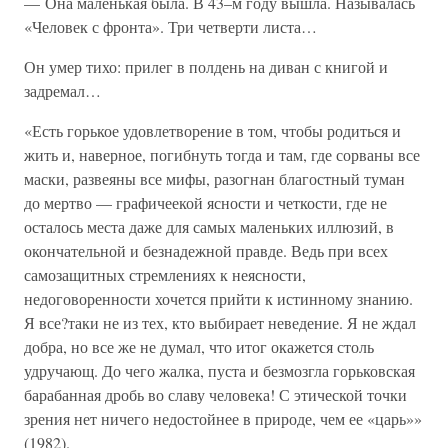
— Она маленькая была. В 43–м году вышла. Называлась
«Человек с фронта». Три четверти листа…
Он умер тихо: прилег в полдень на диван с книгой и
задремал…
«Есть горькое удовлетворение в том, чтобы родиться и
жить и, наверное, погибнуть тогда и там, где сорваны все
маски, развеяны все мифы, разогнан благостный туман
до мертво — графичеекой ясности и четкости, где не
осталось места даже для самых маленьких иллюзий, в
окончательной и безнадежной правде. Ведь при всех
самозащитных стремлениях к неясности,
недоговоренности хочется прийти к истинному знанию.
Я все?таки не из тех, кто выбирает неведение. Я не ждал
добра, но все же не думал, что итог окажется столь
удручающ. До чего жалка, пуста и безмозгла горьковская
барабанная дробь во славу человека! С этической точки
зрения нет ничего недостойнее в природе, чем ее «царь»»
(1982).