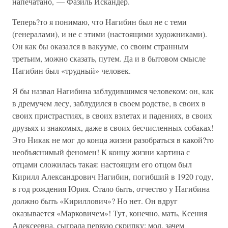
напечатано, — Фазиль Искандер.
Теперь?то я понимаю, что Нагибин был не с теми
(генералами), и не с этими (настоящими художниками).
Он как бы оказался в вакууме, со своим странным
третьим, можно сказать, путем. Да и в бытовом смысле
Нагибин был «трудный» человек.
Я бы назвал Нагибина заблудившимся человеком: он, как
в дремучем лесу, заблудился в своем родстве, в своих в
своих пристрастиях, в своих взлетах и падениях, в своих
друзьях и знакомых, даже в своих бесчисленных собаках!
Это Никак не мог до конца жизни разобраться в какой?то
необъяснимый феномен! К концу жизни картина с
отцами сложилась такая: настоящим его отцом был
Кирилл Александрович Нагибин, погибший в 1920 году,
в год рождения Юрия. Стало быть, отчество у Нагибина
должно быть «Кириллович»? Но нет. Он вдруг
оказывается «Марковичем»! Тут, конечно, мать, Ксения
Алексеевна, сыграла первую скрипку: мол, зачем