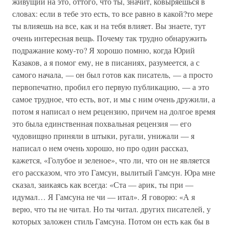
живущий на это, оттого, что ты, значит, ковыряешься в
словах: если в тебе это есть, то все равно в какой?то мере
ты влияешь на все, как и на тебя влияет. Вы знаете, тут
очень интересная вещь. Почему так трудно обнаружить
подражание кому-то? Я хорошо помню, когда Юрий
Казаков, а я помог ему, не в писаниях, разумеется, а с
самого начала, — он был готов как писатель, — а просто
первопечатно, пробил его первую публикацию, — а это
самое трудное, что есть, вот, и мы с ним очень дружили, а
потом я написал о нем рецензию, причем на долгое время
это была единственная похвальная рецензия — его
чудовищно приняли в штыки, ругали, унижали — я
написал о нем очень хорошо, но про один рассказ,
кажется, «Голубое и зеленое», что ли, что он не является
его рассказом, что это Гамсун, вылитый Гамсун. Юра мне
сказал, заикаясь как всегда: «Ста — арик, ты при —
идумал… Я Гамсуна не чи — итал». Я говорю: «А я
верю, что ты не читал. Но ты читал. других писателей, у
которых заложен стиль Гамсуна. Потом он есть как бы в