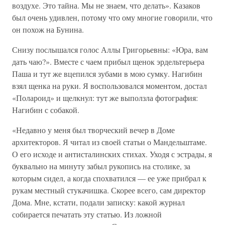
воздухе. Это тайна. Мы не знаем, что делать». Казаков
был очень удивлен, потому что ому многие говорили, что
он похож на Бунина.
Снизу послышался голос Аллы Григорьевны: «Юра, вам
дать чаю?». Вместе с чаем прибыл щенок эрдельтерьера
Паша и тут же вцепился зубами в мою сумку. Нагибин
взял щенка на руки. Я воспользовался моментом, достал
«Полароид» и щелкнул: тут же выползла фотография:
Нагибин с собакой.
«Недавно у меня был творческий вечер в Доме
архитекторов. Я читал из своей статьи о Мандельштаме.
О его исходе и антисталинских стихах. Уходя с эстрады, я
буквально на минуту забыл рукопись на столике, за
которым сидел, а когда спохватился — ее уже прибрал к
рукам местный стукачишка. Скорее всего, сам директор
Дома. Мне, кстати, подали записку: какой журнал
собирается печатать эту статью. Из ложной