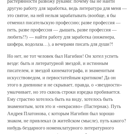
растерянности развожу руками: почему бы не найти
другую работу для заработка, ведь литература для меня —
это святое, на ней нельзя зарабатывать (вообще, я бы
отменил писательскую профессию; разве профессия —
петь, разве профессия — дышать, разве профессия —
любить!?) — найти работу для заработка (инженера,
шофера, водолаза…), а вечерами писать для души?!
Но нет, не тот человек был Нагибин! Он хотел успеть
везде: быть и литературной звездой, и истинным
писателем, и звездой кинематографа, и знаменитым
искусствоведом, и первостатейным критиком! Да он
этого в дневнике и не скрывает, правда, о «звездности»
умалчивает, но это сквозь строки изредка пробивается.
Ему страстно хотелось быть на виду, хотелось быть
знаменитым, хотя это и «некрасиво» (Пастернак). Путь
Андрея Платонова, с которым Нагибин был хорошо
знаком, не привлекал (в житейском смысле), путь какого?
нибудь бездарного номенклатурного литературного