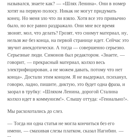
назывался, знаете как? — «Шлях Ленина». Они в номер
хотят на первую полосу. Никак не могут придумать
конец. Но меня зло что ли взяло. Хотя все это привычно
было, но все равно раздражало. Они мне все время
звонят, мол, что делать? Грозят, что снимут материал, ну,
нельзя же без конца, на первой странице идет. Сейчас это
звучит анекдотически. А тогда — совершенно серьезно.
Серьезные люди. Симонов был редактором. «Знаете, —
говорит, — прекрасный материал, колхоз весь
электрифицирован, а не можем давать, потому что нет
конца». Достали этим концом. Я не выдержал, психанул,
говорю, ладно, пишите, диктую, это будет одна фраза, и
заорал в трубку: «Шляхом Ленина, дорогой Сталина
колхоз идет в коммунизм!». Слышу оттуда: «Гениально!».
Мы расхохотались до слез.
— Тогда ни одна статья не могла кончиться без его
имени, — смахивая слезы платком, сказал Нагибин. —