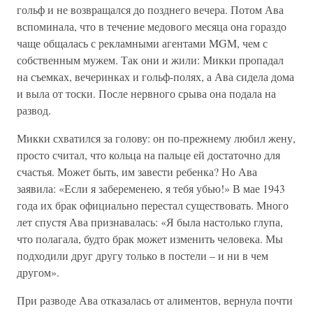
гольф и не возвращался до позднего вечера. Потом Ава
вспоминала, что в течение медового месяца она гораздо
чаще общалась с рекламными агентами MGM, чем с
собственным мужем. Так они и жили: Микки пропадал
на съемках, вечеринках и гольф-полях, а Ава сидела дома
и выла от тоски. После нервного срыва она подала на
развод.
Микки схватился за голову: он по-прежнему любил жену,
просто считал, что кольца на пальце ей достаточно для
счастья. Может быть, им завести ребенка? Но Ава
заявила: «Если я забеременею, я тебя убью!» В мае 1943
года их брак официально перестал существовать. Много
лет спустя Ава признавалась: «Я была настолько глупа,
что полагала, будто брак может изменить человека. Мы
подходили друг другу только в постели – и ни в чем
другом».
При разводе Ава отказалась от алиментов, вернула почти