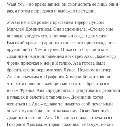
Want You – во время записи он смог допеть ее лишь один
раз, а потом разрыдался и выбежал из студии.
У Авы начался роман с красавцем-тореро Луисом
Мигелем Домингином. Она вспоминала: «Стоило мне
впервые увидеть его, я поняла: он создан для меня».
Высокий красавец аристократического происхождения,
друживший с Хемингуэем, Пикассо и Стравинским,
Домингин был воплощением всех грез Авы. Даже когда
Фрэнк приезжал к ней в Италию, Ава готова была
бросить его по первому зову Луиса. Недаром партнер
Авы по съемкам в «Графине» Хэмфри Богарт говорил,
что, хотя половина женщин мира готова броситься к
ногам Фрэнка, Ава «предпочитала флиртовать с ребятами
в плащах и балетных тапочках». Домингин хотел
жениться на Аве – однако та, памятуя свой печальный
опыт замужней жизни, отказала ему. Оскорбленный
Домингин оставил Аву. Она снова стала встречаться с
Говардом Хьюзом, который тоже звал ее замуж, но она