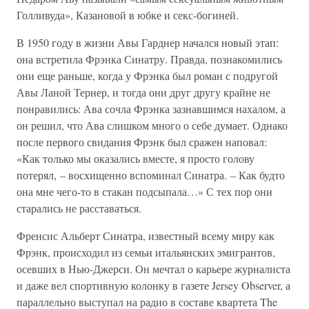
Голливуда», Казановой в юбке и секс-богиней.
В 1950 году в жизни Авы Гарднер начался новый этап:
она встретила Фрэнка Синатру. Правда, познакомились
они еще раньше, когда у Фрэнка был роман с подругой
Авы Ланой Тернер, и тогда они друг другу крайне не
понравились: Ава сочла Фрэнка зазнавшимся нахалом, а
он решил, что Ава слишком много о себе думает. Однако
после первого свидания Фрэнк был сражен наповал:
«Как только мы оказались вместе, я просто голову
потерял, – восхищенно вспоминал Синатра. – Как будто
она мне чего-то в стакан подсыпала…» С тех пор они
старались не расставаться.
Френсис Альберт Синатра, известный всему миру как
Фрэнк, происходил из семьи итальянских эмигрантов,
осевших в Нью-Джерси. Он мечтал о карьере журналиста
и даже вел спортивную колонку в газете Jersey Observer, а
параллельно выступал на радио в составе квартета The