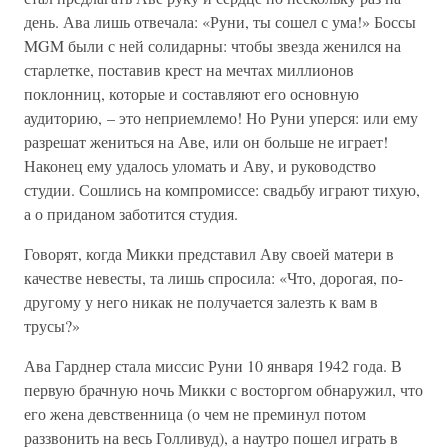
день. Ава лишь отвечала: «Руни, ты сошел с ума!» Боссы
MGM были с ней солидарны: чтобы звезда женился на
старлетке, поставив крест на мечтах миллионов
поклонниц, которые и составляют его основную
аудиторию, – это неприемлемо! Но Руни уперся: или ему
разрешат жениться на Аве, или он больше не играет!
Наконец ему удалось уломать и Аву, и руководство
студии. Сошлись на компромиссе: свадьбу играют тихую,
а о приданом заботится студия.
Говорят, когда Микки представил Аву своей матери в
качестве невесты, та лишь спросила: «Что, дорогая, по-
другому у него никак не получается залезть к вам в
трусы?»
Ава Гарднер стала миссис Руни 10 января 1942 года. В
первую брачную ночь Микки с восторгом обнаружил, что
его жена девственница (о чем не преминул потом
раззвонить на весь Голливуд), а наутро пошел играть в