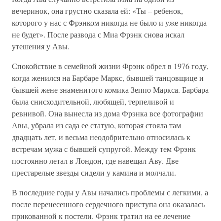
вечеринок, она грустно сказала ей: «Ты – ребенок,
которого у нас с Фрэнком никогда не было и уже никогда
не будет». После развода с Миа Фрэнк снова искал
утешения у Авы.
Спокойствие в семейной жизни Фрэнк обрел в 1976 году,
когда женился на Барбаре Маркс, бывшей танцовщице и
бывшей жене знаменитого комика Зеппо Маркса. Барбара
была снисходительной, любящей, терпеливой и
ревнивой. Она вынесла из дома Фрэнка все фотографии
Авы, убрала из сада ее статую, которая стояла там
двадцать лет, и весьма неодобрительно относилась к
встречам мужа с бывшей супругой. Между тем Фрэнк
постоянно летал в Лондон, где навещал Аву. Две
престарелые звезды сидели у камина и молчали.
В последние годы у Авы начались проблемы с легкими, а
после перенесенного сердечного приступа она оказалась
прикованной к постели. Фрэнк тратил на ее лечение