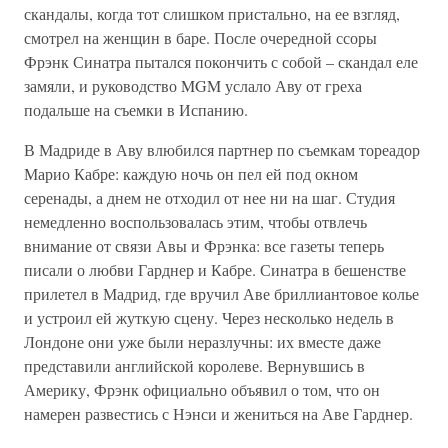
скандалы, когда тот слишком пристально, на ее взгляд,
смотрел на женщин в баре. После очередной ссоры
Фрэнк Синатра пытался покончить с собой – скандал еле
замяли, и руководство MGM услало Аву от греха
подальше на съемки в Испанию.
В Мадриде в Аву влюбился партнер по съемкам тореадор
Марио Кабре: каждую ночь он пел ей под окном
серенады, а днем не отходил от нее ни на шаг. Студия
немедленно воспользовалась этим, чтобы отвлечь
внимание от связи Авы и Фрэнка: все газеты теперь
писали о любви Гарднер и Кабре. Синатра в бешенстве
прилетел в Мадрид, где вручил Аве бриллиантовое колье
и устроил ей жуткую сцену. Через несколько недель в
Лондоне они уже были неразлучны: их вместе даже
представили английской королеве. Вернувшись в
Америку, Фрэнк официально объявил о том, что он
намерен развестись с Нэнси и жениться на Аве Гарднер.