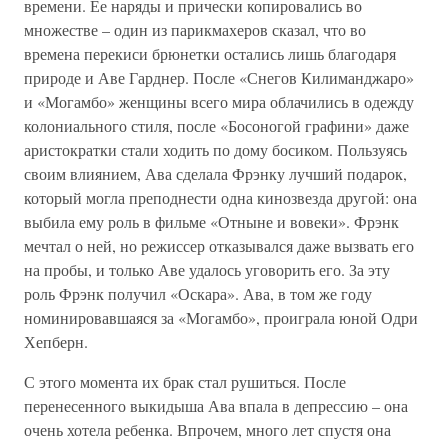
времени. Ее наряды и прически копировались во
множестве – один из парикмахеров сказал, что во
времена перекиси брюнетки остались лишь благодаря
природе и Аве Гарднер. После «Снегов Килиманджаро»
и «Могамбо» женщины всего мира облачились в одежду
колониального стиля, после «Босоногой графини» даже
аристократки стали ходить по дому босиком. Пользуясь
своим влиянием, Ава сделала Фрэнку лучший подарок,
который могла преподнести одна кинозвезда другой: она
выбила ему роль в фильме «Отныне и вовеки». Фрэнк
мечтал о ней, но режиссер отказывался даже вызвать его
на пробы, и только Аве удалось уговорить его. За эту
роль Фрэнк получил «Оскара». Ава, в том же году
номинировавшаяся за «Могамбо», проиграла юной Одри
Хепберн.
С этого момента их брак стал рушиться. После
перенесенного выкидыша Ава впала в депрессию – она
очень хотела ребенка. Впрочем, много лет спустя она