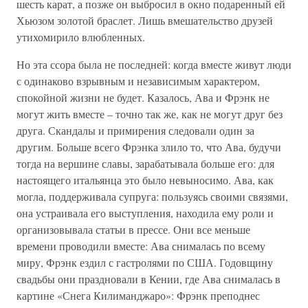
шесть карат, а позже он выбросил в окно подаренный ей
Хьюзом золотой браслет. Лишь вмешательство друзей
утихомирило влюбленных.
Но эта ссора была не последней: когда вместе живут люди
с одинаково взрывным и независимым характером,
спокойной жизни не будет. Казалось, Ава и Фрэнк не
могут жить вместе – точно так же, как не могут друг без
друга. Скандалы и примирения следовали один за
другим. Больше всего Фрэнка злило то, что Ава, будучи
тогда на вершине славы, зарабатывала больше его: для
настоящего итальянца это было невыносимо. Ава, как
могла, поддерживала супруга: пользуясь своими связями,
она устраивала его выступления, находила ему роли и
организовывала статьи в прессе. Они все меньше
времени проводили вместе: Ава снималась по всему
миру, Фрэнк ездил с гастролями по США. Годовщину
свадьбы они праздновали в Кении, где Ава снималась в
картине «Снега Килиманджаро»: Фрэнк преподнес