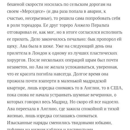
бешеной скорости носилась по сельским дорогам на
своем «Мерседесе» (и два раза попала в аварии, к
счастью, несерьезные), то решила сама попробовать себя
в роли тореадора. Ее друг тореро Анжело Перальта
отговаривал ее, как мог, но в итоге согласился исполнить
ее прихоть. Дело закончилось печально: бык пропорол ей
щеку. Ава была в шоке. Уже на следующий день она
прилетела в Лондон к одному из лучших пластических
хирургов. После нескольких операций шрам был почти
незаметен, но Ава не желала успокаиваться, уверенная,
что ее красота погибла навсегда. Долгое время она
прожила почти взаперти в маленькой мадридской
квартире, лишь изредка снимаясь то в Англии, то в США,
пока снова не начала устраивать шумные вечеринки, о
которых говорил весь Мадрид. Но скоро ей все надоело.
Ава переехала в Англию, где зажила спокойной и тихой
жизнью, лишь изредка соглашаясь сниматься.
Изысканные наряды сменились твидовыми юбками,
туфлями на низком каблуке и растянутыми