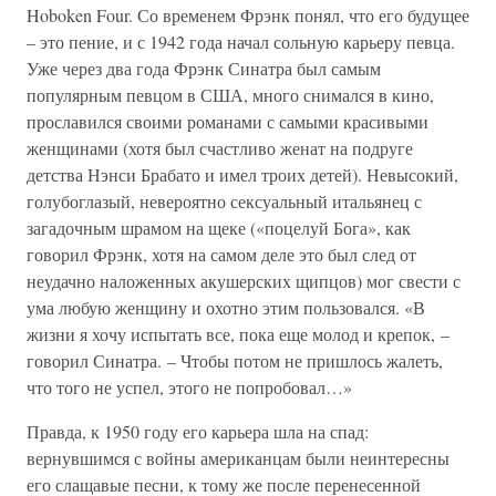
Hoboken Four. Со временем Фрэнк понял, что его будущее
– это пение, и с 1942 года начал сольную карьеру певца.
Уже через два года Фрэнк Синатра был самым
популярным певцом в США, много снимался в кино,
прославился своими романами с самыми красивыми
женщинами (хотя был счастливо женат на подруге
детства Нэнси Брабато и имел троих детей). Невысокий,
голубоглазый, невероятно сексуальный итальянец с
загадочным шрамом на щеке («поцелуй Бога», как
говорил Фрэнк, хотя на самом деле это был след от
неудачно наложенных акушерских щипцов) мог свести с
ума любую женщину и охотно этим пользовался. «В
жизни я хочу испытать все, пока еще молод и крепок, –
говорил Синатра. – Чтобы потом не пришлось жалеть,
что того не успел, этого не попробовал…»
Правда, к 1950 году его карьера шла на спад:
вернувшимся с войны американцам были неинтересны
его слащавые песни, к тому же после перенесенной