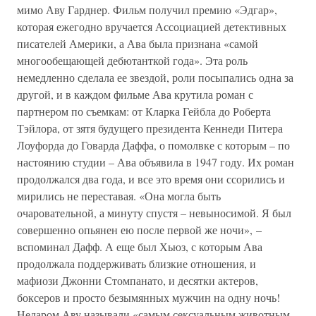
мимо Аву Гарднер. Фильм получил премию «Эдгар»,
которая ежегодно вручается Ассоциацией детективных
писателей Америки, а Ава была признана «самой
многообещающей дебютанткой года». Эта роль
немедленно сделала ее звездой, роли посыпались одна за
другой, и в каждом фильме Ава крутила роман с
партнером по съемкам: от Кларка Гейбла до Роберта
Тэйлора, от зятя будущего президента Кеннеди Питера
Лоуфорда до Говарда Даффа, о помолвке с которым – по
настоянию студии – Ава объявила в 1947 году. Их роман
продолжался два года, и все это время они ссорились и
мирились не переставая. «Она могла быть
очаровательной, а минуту спустя – невыносимой. Я был
совершенно опьянен ею после первой же ночи», –
вспоминал Дафф. А еще был Хьюз, с которым Ава
продолжала поддерживать близкие отношения, и
мафиози Джонни Стомпанато, и десятки актеров,
боксеров и просто безымянных мужчин на одну ночь!
Недаром Аву называли «самым сексуальным животным