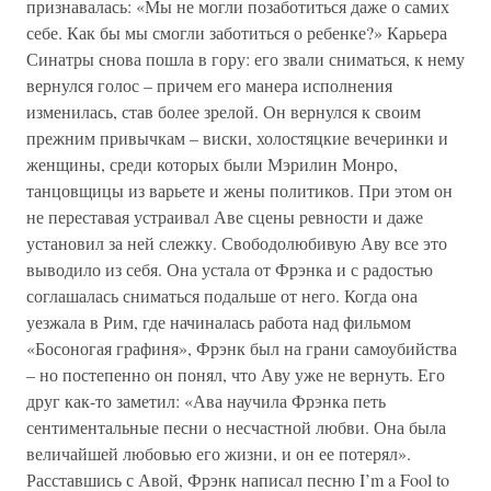
признавалась: «Мы не могли позаботиться даже о самих
себе. Как бы мы смогли заботиться о ребенке?» Карьера
Синатры снова пошла в гору: его звали сниматься, к нему
вернулся голос – причем его манера исполнения
изменилась, став более зрелой. Он вернулся к своим
прежним привычкам – виски, холостяцкие вечеринки и
женщины, среди которых были Мэрилин Монро,
танцовщицы из варьете и жены политиков. При этом он
не переставая устраивал Аве сцены ревности и даже
установил за ней слежку. Свободолюбивую Аву все это
выводило из себя. Она устала от Фрэнка и с радостью
соглашалась сниматься подальше от него. Когда она
уезжала в Рим, где начиналась работа над фильмом
«Босоногая графиня», Фрэнк был на грани самоубийства
– но постепенно он понял, что Аву уже не вернуть. Его
друг как-то заметил: «Ава научила Фрэнка петь
сентиментальные песни о несчастной любви. Она была
величайшей любовью его жизни, и он ее потерял».
Расставшись с Авой, Фрэнк написал песню I’m a Fool to