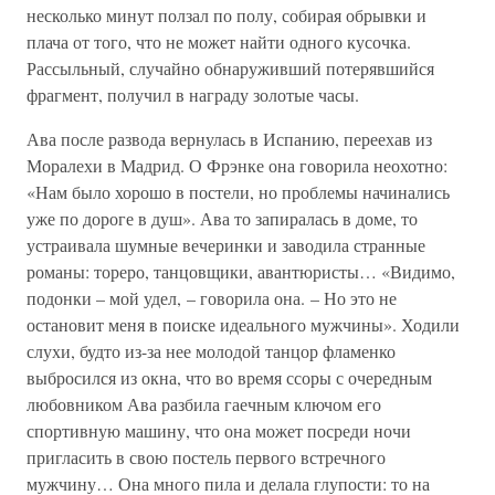
несколько минут ползал по полу, собирая обрывки и
плача от того, что не может найти одного кусочка.
Рассыльный, случайно обнаруживший потерявшийся
фрагмент, получил в награду золотые часы.
Ава после развода вернулась в Испанию, переехав из
Моралехи в Мадрид. О Фрэнке она говорила неохотно:
«Нам было хорошо в постели, но проблемы начинались
уже по дороге в душ». Ава то запиралась в доме, то
устраивала шумные вечеринки и заводила странные
романы: тореро, танцовщики, авантюристы… «Видимо,
подонки – мой удел, – говорила она. – Но это не
остановит меня в поиске идеального мужчины». Ходили
слухи, будто из-за нее молодой танцор фламенко
выбросился из окна, что во время ссоры с очередным
любовником Ава разбила гаечным ключом его
спортивную машину, что она может посреди ночи
пригласить в свою постель первого встречного
мужчину… Она много пила и делала глупости: то на