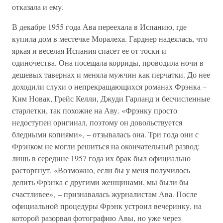
отказала и ему.
В декабре 1955 года Ава переехала в Испанию, где
купила дом в местечке Моралеха. Гарднер надеялась, что
яркая и веселая Испания спасет ее от тоски и
одиночества. Она посещала корриды, проводила ночи в
дешевых тавернах и меняла мужчин как перчатки. До нее
доходили слухи о непрекращающихся романах Фрэнка –
Ким Новак, Грейс Келли, Джуди Гарланд и бесчисленные
старлетки, так похожие на Аву. «Фрэнку просто
недоступен оригинал, поэтому он довольствуется
бледными копиями», – отзывалась она. Три года они с
Фрэнком не могли решиться на окончательный развод:
лишь в середине 1957 года их брак был официально
расторгнут. «Возможно, если бы у меня получилось
делить Фрэнка с другими женщинами, мы были бы
счастливее», – признавалась журналистам Ава. После
официальной процедуры Фрэнк устроил вечеринку, на
которой разорвал фотографию Авы, но уже через