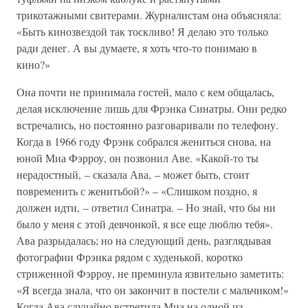
трикотажными свитерами. Журналистам она объясняла:
«Быть кинозвездой так тоскливо! Я делаю это только
ради денег. А вы думаете, я хоть что-то понимаю в
кино?»
Она почти не принимала гостей, мало с кем общалась,
делая исключение лишь для Фрэнка Синатры. Они редко
встречались, но постоянно разговаривали по телефону.
Когда в 1966 году Фрэнк собрался жениться снова, на
юной Миа Фэрроу, он позвонил Аве. «Какой-то ты
нерадостный, – сказала Ава, – может быть, стоит
повременить с женитьбой?» – «Слишком поздно, я
должен идти, – ответил Синатра. – Но знай, что бы ни
было у меня с этой девчонкой, я все еще люблю тебя».
Ава разрыдалась; но на следующий день, разглядывая
фотографии Фрэнка рядом с худенькой, коротко
стриженной Фэрроу, не преминула язвительно заметить:
«Я всегда знала, что он закончит в постели с мальчиком!»
Когда Ава случайно встретила Миа на одной из