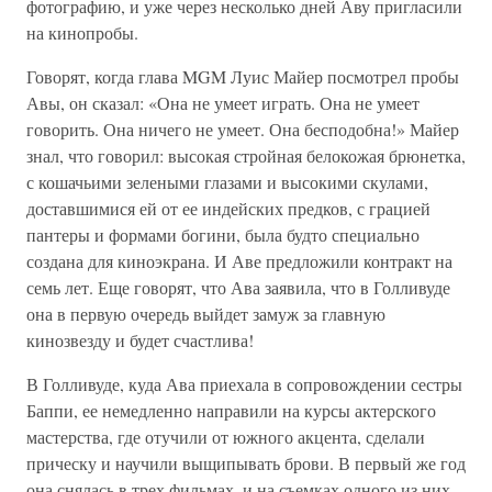
фотографию, и уже через несколько дней Аву пригласили
на кинопробы.
Говорят, когда глава MGM Луис Майер посмотрел пробы
Авы, он сказал: «Она не умеет играть. Она не умеет
говорить. Она ничего не умеет. Она бесподобна!» Майер
знал, что говорил: высокая стройная белокожая брюнетка,
с кошачьими зелеными глазами и высокими скулами,
доставшимися ей от ее индейских предков, с грацией
пантеры и формами богини, была будто специально
создана для киноэкрана. И Аве предложили контракт на
семь лет. Еще говорят, что Ава заявила, что в Голливуде
она в первую очередь выйдет замуж за главную
кинозвезду и будет счастлива!
В Голливуде, куда Ава приехала в сопровождении сестры
Баппи, ее немедленно направили на курсы актерского
мастерства, где отучили от южного акцента, сделали
прическу и научили выщипывать брови. В первый же год
она снялась в трех фильмах, и на съемках одного из них –