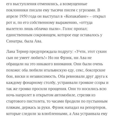
его выступления отменялись, а возмущенные
поклонники писали ему тысячи писем с угрозами. В
апреле 1950 года он выступал в «Копакабане» – открыл
рот и, по его собственному выражению, «оттуда
вылетело лишь облачко пыли». Голос пропал;
единственным сокровищем, которое еще оставалось у
Синатры, была Ава.
Лана Тернер предупреждала подругу: «Учти, этот сукин
сын не умеет любить!» Но ни Фрэнк, ни Ава не
обращали на это никакого внимания. Они были очень
похожи: оба любили итальянскую еду, секс, боксерские
бои, виски и независимость. Оба ревновали друг друга к
каждому фонарному столбу, устраивали громкие ссоры и
так же громко просили прощения. Они то носились всю
ночь напролет в открытом автомобиле, стреляя из
стартового пистолета, то часами бродили по пустынным
пляжам, держась за руки. Фрэнк нападал на репортеров,
которые следили за влюбленными, а Ава устраивала ему