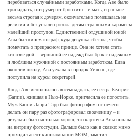
перебиваться случайными заработками. Когда Аве было
тринадцать, отец умер от бронхита – и мать, и раньше
весьма строгая к дочерям, окончательно помешалась на
религии и без устали грозила детям страшными карами за
малейший проступок. Единственной отдушиной юной
Авы был кинематограф, куда девушка сбегала, чтобы
помечтать о прекрасном принце. Она не хотела стать
кинозвездой – вершиной ее надежд был брак с надежным
и любящим мужчиной с постоянным заработком. Едва
окончив школу, Ава уехала в городок Уилсон, где
поступила на курсы секретарей.
Когда Аве исполнилось восемнадцать, ее сестра Беатрис
(Баппи), жившая в Нью-Йорке, пригласила ее погостить.
Муж Баппи Ларри Тарр был фотографом: от нечего
делать он пару раз сфотографировал свояченицу – и
результат был настолько хорош, что карточка Авы попала
на витрину фотостудии. Дальше было как в сказке: мимо
проходил агент кинокомпании MGM, заметил