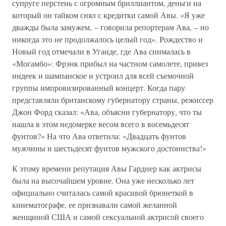
супруге перстень с огромным бриллиантом, деньги на
который он тайком снял с кредитки самой Авы. «Я уже
дважды была замужем, – говорила репортерам Ава, – но
никогда это не продолжалось целый год». Рождество и
Новый год отмечали в Уганде, где Ава снималась в
«Могамбо»: Фрэнк прибыл на частном самолете, привез
индеек и шампанское и устроил для всей съемочной
группы импровизированный концерт. Когда пару
представляли британскому губернатору страны, режиссер
Джон Форд сказал: «Ава, объясни губернатору, что ты
нашла в этом недомерке весом всего в восемьдесят
фунтов?» На что Ава ответила: «Двадцать фунтов
мужчины и шестьдесят фунтов мужского достоинства!»
К этому времени репутация Авы Гарднер как актрисы
была на высочайшем уровне. Она уже несколько лет
официально считалась самой красивой брюнеткой в
кинематографе, ее признавали самой желанной
женщиной США и самой сексуальной актрисой своего