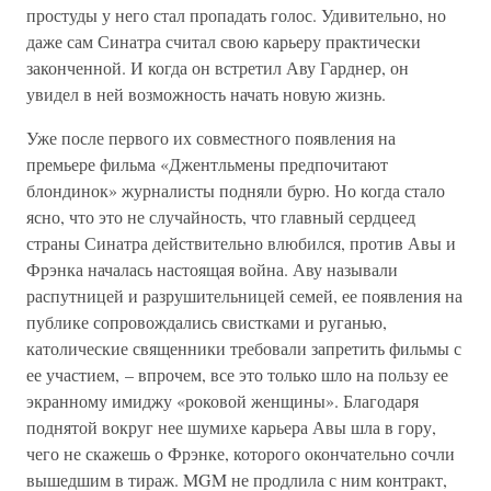
простуды у него стал пропадать голос. Удивительно, но
даже сам Синатра считал свою карьеру практически
законченной. И когда он встретил Аву Гарднер, он
увидел в ней возможность начать новую жизнь.
Уже после первого их совместного появления на
премьере фильма «Джентльмены предпочитают
блондинок» журналисты подняли бурю. Но когда стало
ясно, что это не случайность, что главный сердцеед
страны Синатра действительно влюбился, против Авы и
Фрэнка началась настоящая война. Аву называли
распутницей и разрушительницей семей, ее появления на
публике сопровождались свистками и руганью,
католические священники требовали запретить фильмы с
ее участием, – впрочем, все это только шло на пользу ее
экранному имиджу «роковой женщины». Благодаря
поднятой вокруг нее шумихе карьера Авы шла в гору,
чего не скажешь о Фрэнке, которого окончательно сочли
вышедшим в тираж. MGM не продлила с ним контракт,