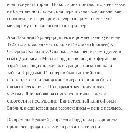
волшебную историю. Но когда она поняла, что в ее сказке
не будет вечной любви, она переписала свою жизнь, как
голливудский сценарий, превратив романтическую
мелодраму в психологический триллер…
Ава Лавиния Гарднер родилась в рождественскую ночь
1922 года в маленьком городке Грабтаун (Брогден) в
Северной Каролине. Она была младшей из семи детей в
семье Джонаса и Молли Гарднеров, бедных фермеров,
зарабатывающих на жизнь выращиванием хлопка и
табака. Предками Гарднеров были английские,
шотландские и ирландские эмигранты и индейцы из
племени тускарора. Полуграмотная, полунищая,
чрезвычайно набожная семья воспитывала детей в
строгости и послушании. Единственной книгой была
Библия, а единственным развлечением – пение псалмов.
Во времена Великой депрессии Гарднеры разорились:
пришлось продать ферму, переехать в город и