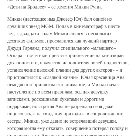
«Дети на Бродвее» – ее заметил Микки Руни.
Микки (настоящее имя Джозеф Юл) был одной из
ярчайших звезд MGM. Попав в кинематограф в шесть
лет, к двадцати годам Микки снялся в нескольких
десятках фильмов, прославился как лучший партнер
Джуди Гарланд, получил специального «младшего»
Оскара – почетный приз за «привнесение на киноэкран
духа юности и, в качестве исполнителя ролей подростков,
установление высокой планки для других актеров» – и
пристрастился к «сладкой жизни». Юная красавица Ава
немедленно привлекла его внимание, и Микки начал
наступление по всем правилам, осыпая девушку
записками, роскошными букетами и дорогими
подарками, но строгая Ава не разрешала себя даже
поцеловать, а на свидания приходила в сопровождении
сестры. Микки, уже давно не встречавший девушки,
которая могла ему отказать, совершенно потерял голову и
стал предлагать Аве руку и сердце по нескольку раз на