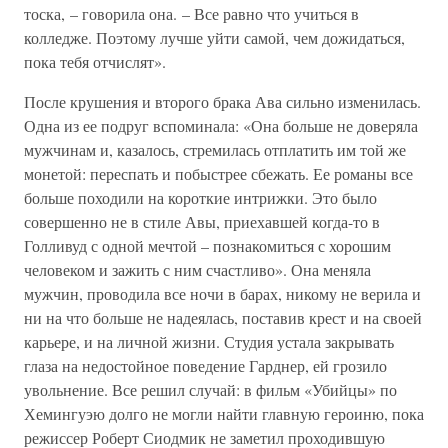
тоска, – говорила она. – Все равно что учиться в
колледже. Поэтому лучше уйти самой, чем дожидаться,
пока тебя отчислят».
После крушения и второго брака Ава сильно изменилась.
Одна из ее подруг вспоминала: «Она больше не доверяла
мужчинам и, казалось, стремилась отплатить им той же
монетой: переспать и побыстрее сбежать. Ее романы все
больше походили на короткие интрижки. Это было
совершенно не в стиле Авы, приехавшей когда-то в
Голливуд с одной мечтой – познакомиться с хорошим
человеком и зажить с ним счастливо». Она меняла
мужчин, проводила все ночи в барах, никому не верила и
ни на что больше не надеялась, поставив крест и на своей
карьере, и на личной жизни. Студия устала закрывать
глаза на недостойное поведение Гарднер, ей грозило
увольнение. Все решил случай: в фильм «Убийцы» по
Хемингуэю долго не могли найти главную героиню, пока
режиссер Роберт Сиодмик не заметил проходившую