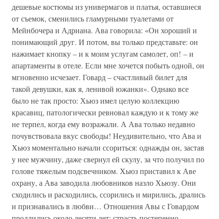
дешевые костюмы из универмагов и платья, оставшиеся
от съемок, сменились гламурными туалетами от
Мейнбочера и Адриана. Ава говорила: «Он хороший и
понимающий друг. И потом, вы только представьте: он
нажимает кнопку – и к моим услугам самолет, оп! – и
апартаменты в отеле. Если мне хочется побыть одной, он
мгновенно исчезает. Говард – счастливый билет для
такой девушки, как я, ленивой южанки». Однако все
было не так просто: Хьюз имел целую коллекцию
красавиц, патологически ревновал каждую и к тому же
не терпел, когда ему возражали. А Ава только недавно
почувствовала вкус свободы! Неудивительно, что Ава и
Хьюз моментально начали ссориться: однажды он, застав
у нее мужчину, даже свернул ей скулу, за что получил по
голове тяжелым подсвечником. Хьюз приставил к Аве
охрану, а Ава заводила любовников назло Хьюзу. Они
сходились и расходились, ссорились и мирились, дрались
и признавались в любви… Отношения Авы с Говардом
продлились около десяти лет: страсть постепенно