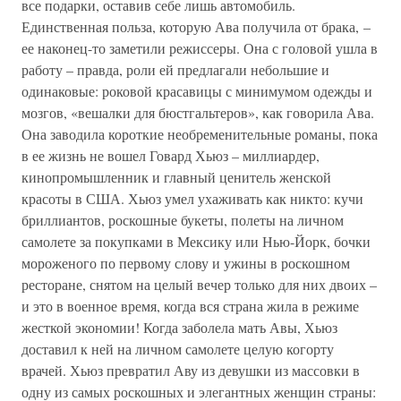
все подарки, оставив себе лишь автомобиль.
Единственная польза, которую Ава получила от брака, –
ее наконец-то заметили режиссеры. Она с головой ушла в
работу – правда, роли ей предлагали небольшие и
одинаковые: роковой красавицы с минимумом одежды и
мозгов, «вешалки для бюстгальтеров», как говорила Ава.
Она заводила короткие необременительные романы, пока
в ее жизнь не вошел Говард Хьюз – миллиардер,
кинопромышленник и главный ценитель женской
красоты в США. Хьюз умел ухаживать как никто: кучи
бриллиантов, роскошные букеты, полеты на личном
самолете за покупками в Мексику или Нью-Йорк, бочки
мороженого по первому слову и ужины в роскошном
ресторане, снятом на целый вечер только для них двоих –
и это в военное время, когда вся страна жила в режиме
жесткой экономии! Когда заболела мать Авы, Хьюз
доставил к ней на личном самолете целую когорту
врачей. Хьюз превратил Аву из девушки из массовки в
одну из самых роскошных и элегантных женщин страны: