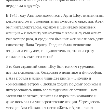
переросла в дружбу.
В 1945 году Ава познакомилась с Арти Шоу, знаменитым
кларнетистом и руководителем джазового оркестра. Арти
был интеллектуалом, чудаком и ценителем красивых
женщин – к моменту знакомства с Авой Шоу был женат
уже четыре раза, и среди его бывших жен числилась даже
кинозвезда Лана Тернер. Гарднер была мгновенно
очарована его умом, и неудивительно, что она сразу
согласилась стать его женой.
Это был странный союз: Шоу был тонким гурманом,
изучал психоанализ, беседовал о политике и философии,
а Ава прочла в жизни лишь две книги – Библию и
«Унесенные ветром», любила ходить по дому босиком и
интересовалась лишь голливудскими сплетнями. Шоу
заставлял ее читать, записал на курсы психоанализа и
даже посылал на университетские лекции. Через десять
месяцев Ава сбежала от него: «Жить с Арти – такая