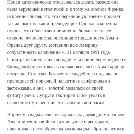
Нэнси категорически отказывалась давать развод: она
была верующей католичкой и к тому же любила Фрэнка,
искренне считая, что это очередное увлечение пройдет
так же быстро, как и предыдущие. Однако вскоре она
поняла, что общественное мнение больше не на ее
стороне: журналисты, оценившие преданность Авы и
Фрэнка друг другу, заставили всю Америку
сочувствовать влюбленным. 31 октября 1951 года
Синатра наконец стал свободным, а ровно через неделю в
Филадельфии состоялась скромная свадьба Авы Гарднер
и Фрэнка Синатры. В качестве свадебного подарка он
преподнес ей норковый палантин с сапфировыми
застежками, а она – золотой медальон со своей
фотографией. Супруги так торопились уехать в
свадебное путешествие, что забыли свой багаж.
Впрочем, свадьба едва не сорвалась: двумя днями раньше
Ава, приревновав Фрэнка к девушке в ресторане,
швырнула в него обручальным кольцом с бриллиантом в