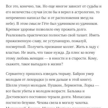
Все это, конечно, так. Но еще многое зависит от судьбы и
его величества случая (если бы я верил в астрологию, то
непременно написал бы: и от расположения звезд на
небе). В этом смысле Гёте был удачником из удачников.
Крепкое здоровье позволило ему прожить долго.
Реализовать практически полностью свой талант. Иметь
прижизненную славу, не уступающую, пожалуй,
посмертной. Получить признание коллег. Жить в ладу с
властью. Не знать, что такое нужда. Да плюс ко всему
этому любовь женщин — в юности и в старости. Кому,
скажите, такое выпадало в жизни?
Сервантесу пришлось изведать тюрьму. Байрон умер
молодым от лихорадки (о нем дальше в этой книге).
Шелли утонул молодым. Пушкин, Лермонтов, Лорка —
все были убиты в молодом возрасте. Бальзака и
Достоевского постоянно терзали долги. Мопассана
постигло безумие. Чехова свела в могилу чахотка.