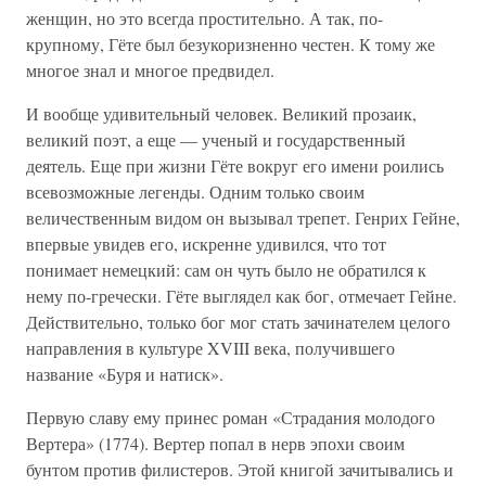
женщин, но это всегда простительно. А так, по-
крупному, Гёте был безукоризненно честен. К тому же
многое знал и многое предвидел.
И вообще удивительный человек. Великий прозаик,
великий поэт, а еще — ученый и государственный
деятель. Еще при жизни Гёте вокруг его имени роились
всевозможные легенды. Одним только своим
величественным видом он вызывал трепет. Генрих Гейне,
впервые увидев его, искренне удивился, что тот
понимает немецкий: сам он чуть было не обратился к
нему по-гречески. Гёте выглядел как бог, отмечает Гейне.
Действительно, только бог мог стать зачинателем целого
направления в культуре XVIII века, получившего
название «Буря и натиск».
Первую славу ему принес роман «Страдания молодого
Вертера» (1774). Вертер попал в нерв эпохи своим
бунтом против филистеров. Этой книгой зачитывались и