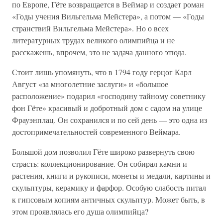
по Европе, Гёте возвращается в Веймар и создает роман
«Годы учения Вильгельма Мейстера», а потом — «Годы
странствий Вильгельма Мейстера». Но о всех
литературных трудах великого олимпийца и не
расскажешь, впрочем, это не задача данного этюда.
Стоит лишь упомянуть, что в 1794 году герцог Карл
Август «за многолетние заслуги» и «большое
расположение» подарил «господину тайному советнику
фон Гёте» красивый и добротный дом с садом на улице
Фрауэнплац. Он сохранился и по сей день — это одна из
достопримечательностей современного Веймара.
Большой дом позволил Гёте широко развернуть свою
страсть: коллекционирование. Он собирал камни и
растения, книги и рукописи, монеты и медали, картины и
скульптуры, керамику и фарфор. Особую слабость питал
к гипсовым копиям античных скульптур. Может быть, в
этом проявлялась его душа олимпийца?