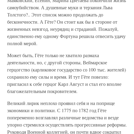
Маяковский, Есенин, Марина Цветаева покончили жизнь
самоубийством. А душевные муки и терзания Льва
Толстого?.. Этот список можно продолжать до
бесконечности. А Гёте? Он стоит как бы в стороне от
жизненных невзгод, неурядиц и страданий. Пожалуй,
единственно ему одному Фортуна решила отвесить удачу
полной мерой.
Может быть, Гёте только не хватило размаха
деятельности, но, с другой стороны, Веймарское
герцогство (карликовое государство со 100 тыс. жителей)
сохранило ему силы и время. И тут Гёте повезло:
пригласил к себе герцог Карл Август и стал его вполне
благожелательным покровителем.
Великий лирик неплохо проявил себя и на поприще
экономики и политики. С 1775 по 1782 год Гёте
попеременно возглавлял различные ведомства и везде
упорно стремился осуществлять прогрессивные реформы.
Руководя Военной коллегией, он почти вдвое сократил