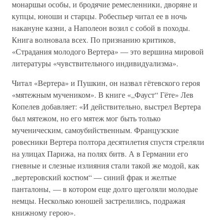
монаршьи особы, и бродячие ремесленники, дворяне и
купцы, юноши и старцы. Робеспьер читал ее в ночь
накануне казни, а Наполеон возил с собой в походы.
Книга волновала всех. По признанию критиков,
«Страдания молодого Вертера» — это вершина мировой
литературы «чувствительного индивидуализма».
Читал «Вертера» и Пушкин, он назвал гётевского героя
«мятежным мучеником». В книге «„Фауст“ Гёте» Лев
Копелев добавляет: «И действительно, выстрел Вертера
был мятежом, но его мятеж мог быть только
мученическим, самоубийственным. Французские
ровесники Вертера полтора десятилетия спустя стреляли
на улицах Парижа, на полях битв. А в Германии его
гневные и слезные излияния стали такой же модой, как
„вертеровский костюм“ — синий фрак и желтые
панталоны, — в котором еще долго щеголяли молодые
немцы. Несколько юношей застрелились, подражая
книжному герою».