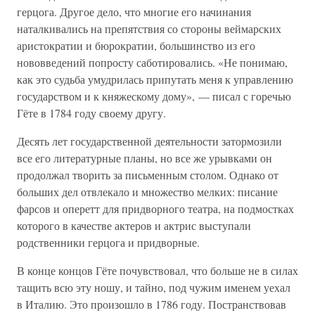
герцога. Другое дело, что многие его начинания
наталкивались на препятствия со стороны веймарских
аристократии и бюрократии, большинство из его
нововведений попросту саботировались. «Не понимаю,
как это судьба умудрилась припутать меня к управлению
государством и к княжескому дому», — писал с горечью
Гёте в 1784 году своему другу.
Десять лет государственной деятельности затормозили
все его литературные планы, но все же урывками он
продолжал творить за письменным столом. Однако от
больших дел отвлекало и множество мелких: писание
фарсов и оперетт для придворного театра, на подмостках
которого в качестве актеров и актрис выступали
родственники герцога и придворные.
В конце концов Гёте почувствовал, что больше не в силах
тащить всю эту ношу, и тайно, под чужим именем уехал
в Италию. Это произошло в 1786 году. Постранствовав