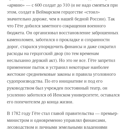
«армию» — с 600 солдат до 310 (и не надо смеяться при
этом, солдат в Веймарском герцогстве «стоил»
значительно дороже, чем в нашей бедной России). Так
что Гёте добился заметного сокращения военного
бюджета. Он организовал восстановление заброшенных
каменоломен, заботился о прокладке и сохранности
дорог, старался упорядочить финансы и даже сократил
расходы на герцогский двор (по тем временам
неслыханно дерзкий акт). Но это не все. Гёте запретил
применение пыток и устранил некоторые наиболее
жестокие средневековые законы и правила уголовного
судопроизводства. По его инициативе и под его
руководством был учрежден постоянный театр, он
усиленно заботился об Иенском университете, оставался
его попечителем до конца жизни.
В 1782 году Гёте стал главой правительства — премьер-
министром и одновременно управлял финансами,
лесоводством и личными земельными владениями