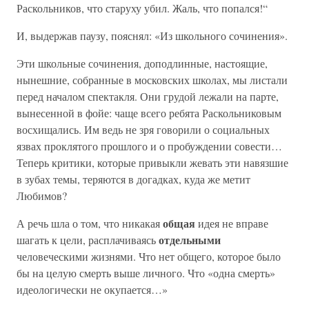
Раскольников, что старуху убил. Жаль, что попался!“
И, выдержав паузу, пояснял: «Из школьного сочинения».
Эти школьные сочинения, доподлинные, настоящие,
нынешние, собранные в московских школах, мы листали
перед началом спектакля. Они грудой лежали на парте,
вынесенной в фойе: чаще всего ребята Раскольниковым
восхищались. Им ведь не зря говорили о социальных
язвах проклятого прошлого и о пробуждении совести…
Теперь критики, которые привыкли жевать эти навязшие
в зубах темы, теряются в догадках, куда же метит
Любимов?
общая
А речь шла о том, что никакая
идея не вправе
отдельными
шагать к цели, расплачиваясь
человеческими жизнями. Что нет общего, которое было
бы на целую смерть выше личного. Что «одна смерть»
идеологически не окупается…»