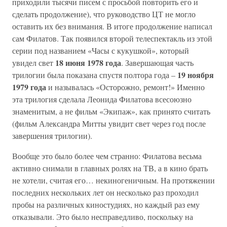
приходили тысячи писем с просьбой повторить его и
сделать продолжение), что руководство ЦТ не могло
оставить их без внимания. В итоге продолжение написал
сам Филатов. Так появился второй телеспектакль из этой
серии под названием «Часы с кукушкой», который
18 июня 1978 года
увидел свет
. Завершающая часть
19 ноября
трилогии была показана спустя полтора года –
1979 года
и называлась «Осторожно, ремонт!» Именно
эта трилогия сделала Леонида Филатова всесоюзно
знаменитым, а не фильм «Экипаж», как принято считать
(фильм Александра Митты увидит свет через год после
завершения трилогии).
Вообще это было более чем странно: Филатова весьма
активно снимали в главных ролях на ТВ, а в кино брать
не хотели, считая его… некиногеничным. На протяжении
последних нескольких лет он несколько раз проходил
пробы на различных киностудиях, но каждый раз ему
отказывали. Это было несправедливо, поскольку на