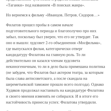
«Таганки» под названием «В поисках жанра».
Но вернемся к фильму «Иванцов, Петров, Сидоров…»
Филатов прошел пробы в самом начале
подготовительного периода и благополучно про них
забыл, поскольку был уверен, что его не утвердят. Так
оно и вышло: худсовет 2-го объединения «Мосфильма»,
где выпускался фильм, категорически отверг
кандидатуру Филатова на главную роль. То ли
действительно он казался членам худсовета
некиногеничным, то ли в дело была примешана политика
(не забудем, что Филатов был актером театра, за которым
была слава антисоветского, а после скандала на
шереметьевской таможне прошло всего полгода). Однако
Худяков продолжал настаивать на кандидатуре Филатова
и своего мнения изменять не собирался. И в итоге его
настойчивость принесла успех: Филатова утвердили.