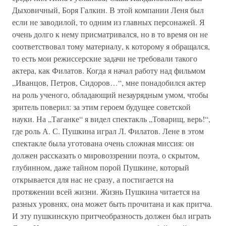
Дыховичный, Боря Галкин. В этой компании Леня был
если не заводилой, то одним из главных персонажей. Я
очень долго к нему присматривался, но в то время он не
соответствовал тому материалу, к которому я обращался,
то есть мои режиссерские задачи не требовали такого
актера, как Филатов. Когда я начал работу над фильмом
„Иванцов, Петров, Сидоров…“, мне понадобился актер
на роль ученого, обладающий незаурядным умом, чтобы
зритель поверил: за этим героем будущее советской
науки. На „Таганке“ я видел спектакль „Товарищ, верь!“,
где роль А. С. Пушкина играл Л. Филатов. Лене в этом
спектакле была уготована очень сложная миссия: он
должен рассказать о мировоззрении поэта, о скрытом,
глубинном, даже тайном порой Пушкине, который
открывается для нас не сразу, а постигается на
протяжении всей жизни. Жизнь Пушкина читается на
разных уровнях, она может быть прочитана и как притча.
И эту пушкинскую притчеобразность должен был играть