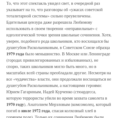
То, что этот спектакль увидел свет, в очередной раз
указывает на то, что разговоры об «ужасах советской
тоталитарной системы» сильно преувеличены.
Бдительная цензура даже разрешила Любимову
использовать в своем творении «неправильные» с
идеологической точки зрения школьные сочинения. Хотя,
уверен, подобного рода школьников, кто восхищался бы
душегубом Раскольниковым, в Советском Союзе образца
1979 года
было меньшинство. В Москве или Ленинграде
(городах привилегированных и избалованных), не
спорю, таких школьников могло быть много, но в
масштабах всей страны преобладали другие. Несмотря на
все «чудачества» власти, они продолжали восхищаться не
душегубом Раскольниковым, а настоящими героями:
Юрием Гагариным, Надей Курченко (стюардесса,
которую террористы убили во время захвата самолета в
1970 году
), Анатолием Мерзловым (комсомолец, который
июле 1972 года
погиб в
, спасая колхозный хлеб в
горящем поле). Только их сочинения Любимову были