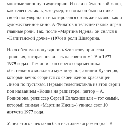
многомиллионную аудиторию. И если сейчас такой жанр,
как телеспектакль, уже умер, то тогда он был на пике
своей популярности и котировался столь же высоко, как и
художественное кино. А Филатов в телеспектаклях играл
главные роли. Так, после «Мартина Идена» он снялся в
1976
«Капитанской дочке» (
) в роли Швабрина.
Но особенную популярность Филатову принесла
1977–
трилогия, которая появилась на советском ТВ в
1979 годах
. Там он играл своего современника –
обаятельного молодого мужчину по фамилии Кузнецов,
который вечно ссорится со своей женой-красавицей
Лизой по пустякам. Первый телеспектакль из этой серии
под названием «Кошка на радиаторе» (автор – А.
Родионова, режиссер Сергей Евлахишвили – тот самый,
10
который снимал «Мартина Идена») увидел свет
августа 1977 года
.
Успех этого спектакля был настолько огромен (на ТВ