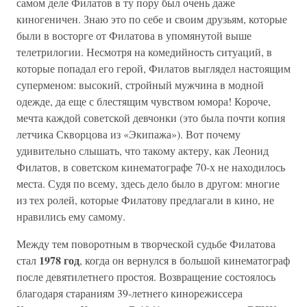
самом деле Филатов в ту пору был очень даже
киногеничен. Знаю это по себе и своим друзьям, которые
были в восторге от Филатова в упомянутой выше
телетрилогии. Несмотря на комедийность ситуаций, в
которые попадал его герой, Филатов выглядел настоящим
суперменом: высокий, стройный мужчина в модной
одежде, да еще с блестящим чувством юмора! Короче,
мечта каждой советской девчонки (это была почти копия
летчика Скворцова из «Экипажа»). Вот почему
удивительно слышать, что такому актеру, как Леонид
Филатов, в советском кинематографе 70-х не находилось
места. Судя по всему, здесь дело было в другом: многие
из тех ролей, которые Филатову предлагали в кино, не
нравились ему самому.
Между тем поворотным в творческой судьбе Филатова
1978 год
стал
, когда он вернулся в большой кинематограф
после девятилетнего простоя. Возвращение состоялось
благодаря стараниям 39-летнего кинорежиссера