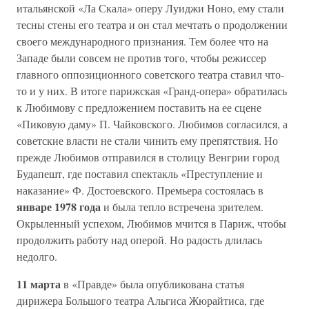
итальянской «Ла Скала» оперу Луиджи Ноно, ему стали
тесны стены его театра и он стал мечтать о продолжении
своего международного признания. Тем более что на
Западе были совсем не против того, чтобы режиссер
главного оппозиционного советского театра ставил что-
то и у них. В итоге парижская «Гранд-опера» обратилась
к Любимову с предложением поставить на ее сцене
«Пиковую даму» П. Чайковского. Любимов согласился, а
советские власти не стали чинить ему препятствия. Но
прежде Любимов отправился в столицу Венгрии город
Будапешт, где поставил спектакль «Преступление и
наказание» Ф. Достоевского. Премьера состоялась в
январе 1978 года
и была тепло встречена зрителем.
Окрыленный успехом, Любимов мчится в Париж, чтобы
продолжить работу над оперой. Но радость длилась
недолго.
11 марта
в «Правде» была опубликована статья
дирижера Большого театра Альгиса Жюрайтиса, где