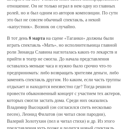
отношение. Он не только играл в нем одну из главных
ролей, но и был одним из авторов композиции. По сути
это был не совсем обычный спектакль, а некий
«капустник». Возник он случайно.
8 марта
В тот день
на сцене «Таганки» должны были
играть спектакль «Мать», но исполнительница главной
роли Зинаида Славина наглоталась каких-то лекарств и
прийти в театр не смогла. До начала представления
оставалось меньше часа и нужно было срочно что-то
предпринимать: либо возвращать зрителям деньги, либо
заменять спектакль другим. Но каким, если часть труппы
отдыхает и находится неизвестно где? Тогда решили
провести обыкновенный концерт с участием тех актеров,
которых смогли застать дома. Среди них оказались
Владимир Высоцкий (он согласился спеть несколько
песен), Леонид Филатов (он читал свои пародии),
Валерий Золотухин (пел и читал стихи) и др. Из этого
представления чуть позже и родится новый спектакль