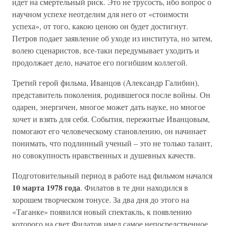
идет на смертельный риск. Это не трусость, ибо вопрос о
научном успехе неотделим для него от «стоимости
успеха», от того, какою ценою он будет достигнут.
Петров подает заявление об уходе из института, но затем,
волею сценаристов, все-таки передумывает уходить и
продолжает дело, начатое его погибшим коллегой.
Третий герой фильма, Иванцов (Александр Галибин),
представитель поколения, родившегося после войны. Он
одарен, энергичен, многое может дать науке, но многое
хочет и взять для себя. События, пережитые Иванцовым,
помогают его человеческому становлению, он начинает
понимать, что подлинный ученый – это не только талант,
но совокупность нравственных и душевных качеств.
Подготовительный период в работе над фильмом начался
10 марта 1978 года
. Филатов в те дни находился в
хорошем творческом тонусе. За два дня до этого на
«Таганке» появился новый спектакль, к появлению
которого на свет Филатов имел самое непосредственное