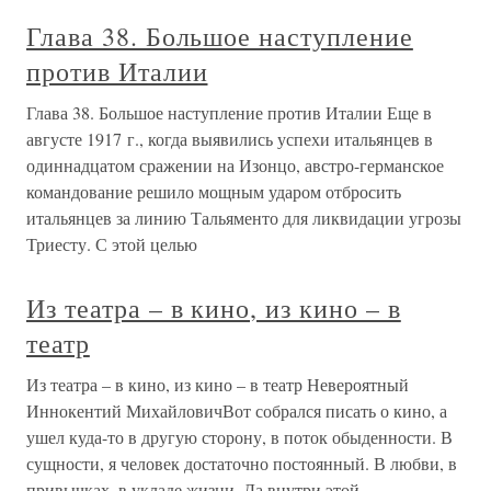
Глава 38. Большое наступление
против Италии
Глава 38. Большое наступление против Италии Еще в
августе 1917 г., когда выявились успехи итальянцев в
одиннадцатом сражении на Изонцо, австро-германское
командование решило мощным ударом отбросить
итальянцев за линию Тальяменто для ликвидации угрозы
Триесту. С этой целью
Из театра – в кино, из кино – в
театр
Из театра – в кино, из кино – в театр Невероятный
Иннокентий МихайловичВот собрался писать о кино, а
ушел куда-то в другую сторону, в поток обыденности. В
сущности, я человек достаточно постоянный. В любви, в
привычках, в укладе жизни. Да внутри этой