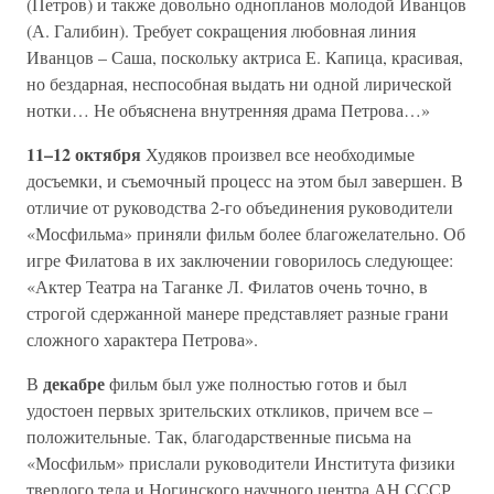
(Петров) и также довольно однопланов молодой Иванцов
(А. Галибин). Требует сокращения любовная линия
Иванцов – Саша, поскольку актриса Е. Капица, красивая,
но бездарная, неспособная выдать ни одной лирической
нотки… Не объяснена внутренняя драма Петрова…»
11–12 октября
Худяков произвел все необходимые
досъемки, и съемочный процесс на этом был завершен. В
отличие от руководства 2-го объединения руководители
«Мосфильма» приняли фильм более благожелательно. Об
игре Филатова в их заключении говорилось следующее:
«Актер Театра на Таганке Л. Филатов очень точно, в
строгой сдержанной манере представляет разные грани
сложного характера Петрова».
декабре
В
фильм был уже полностью готов и был
удостоен первых зрительских откликов, причем все –
положительные. Так, благодарственные письма на
«Мосфильм» прислали руководители Института физики
твердого тела и Ногинского научного центра АН СССР