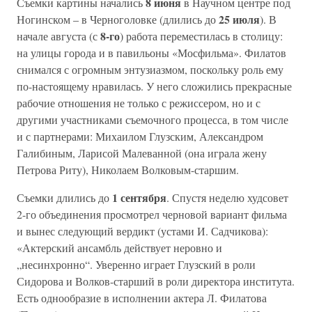
8 июня
Съемки картины начались
в Научном центре под
25 июля
Ногинском – в Черноголовке (длились до
). В
8-го
начале августа (с
) работа переместилась в столицу:
на улицы города и в павильоны «Мосфильма». Филатов
снимался с огромным энтузиазмом, поскольку роль ему
по-настоящему нравилась. У него сложились прекрасные
рабочие отношения не только с режиссером, но и с
другими участниками съемочного процесса, в том числе
и с партнерами: Михаилом Глузским, Александром
Галибиным, Ларисой Малеванной (она играла жену
Петрова Риту), Николаем Волковым-старшим.
1 сентября
Съемки длились до
. Спустя неделю худсовет
2-го объединения просмотрел черновой вариант фильма
и вынес следующий вердикт (устами И. Садчикова):
«Актерский ансамбль действует неровно и
„несинхронно“. Уверенно играет Глузский в роли
Сидорова и Волков-старший в роли директора института.
Есть однообразие в исполнении актера Л. Филатова