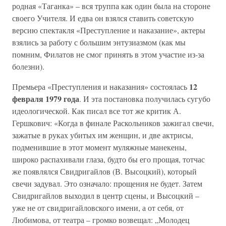
родная «Таганка» – вся труппа как один была на стороне
своего Учителя. И едва он взялся ставить советскую
версию спектакля «Преступление и наказание», актеры
взялись за работу с большим энтузиазмом (как мы
помним, Филатов не смог принять в этом участие из-за
болезни).
12
Премьера «Преступления и наказания» состоялась
февраля 1979 года
. И эта постановка получилась сугубо
идеологической. Как писал все тот же критик А.
Гершкович: «Когда в финале Раскольников зажигал свечи,
зажатые в руках убитых им женщин, и две актрисы,
подменившие в этот момент муляжные манекены,
широко распахивали глаза, будто бы его прощая, тотчас
же появлялся Свидригайлов (В. Высоцкий), который
свечи задувал. Это означало: прощения не будет. Затем
Свидригайлов выходил в центр сцены, и Высоцкий –
уже не от свидригайловского имени, а от себя, от
Любимова, от театра – громко возвещал: „Молодец