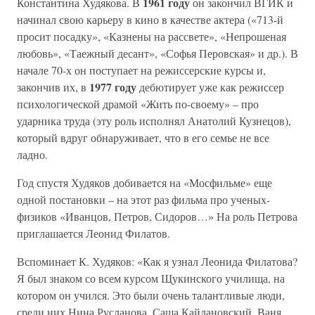
1961 году
Константина Худякова. В
он закончил ВГИК и
начинал свою карьеру в кино в качестве актера («713-й
просит посадку», «Казнены на рассвете», «Непрошеная
любовь», «Таежный десант», «Софья Перовская» и др.). В
начале 70-х он поступает на режиссерские курсы и,
1977 году
закончив их, в
дебютирует уже как режиссер
психологической драмой «Жить по-своему» – про
ударника труда (эту роль исполнял Анатолий Кузнецов),
который вдруг обнаруживает, что в его семье не все
ладно.
Год спустя Худяков добивается на «Мосфильме» еще
одной постановки – на этот раз фильма про ученых-
физиков «Иванцов, Петров, Сидоров…» На роль Петрова
приглашается Леонид Филатов.
Вспоминает К. Худяков: «Как я узнал Леонида Филатова?
Я был знаком со всем курсом Щукинского училища, на
котором он учился. Это были очень талантливые люди,
среди них Нина Русланова, Саша Кайдановский, Ваня