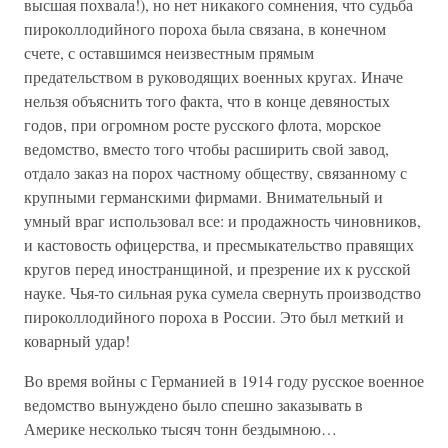
высшая похвала!), но нет никакого сомнения, что судьба
пироколлодийного пороха была связана, в конечном
счете, с оставшимся неизвестным прямым
предательством в руководящих военных кругах. Иначе
нельзя объяснить того факта, что в конце девяностых
годов, при огромном росте русского флота, морское
ведомство, вместо того чтобы расширить свой завод,
отдало заказ на порох частному обществу, связанному с
крупными германскими фирмами. Внимательный и
умный враг использовал все: и продажность чиновников,
и кастовость офицерства, и пресмыкательство правящих
кругов перед иностранщиной, и презрение их к русской
науке. Чья-то сильная рука сумела свернуть производство
пироколлодийного пороха в России. Это был меткий и
коварный удар!
Во время войны с Германией в 1914 году русское военное
ведомство вынуждено было спешно заказывать в
Америке несколько тысяч тонн бездымною…