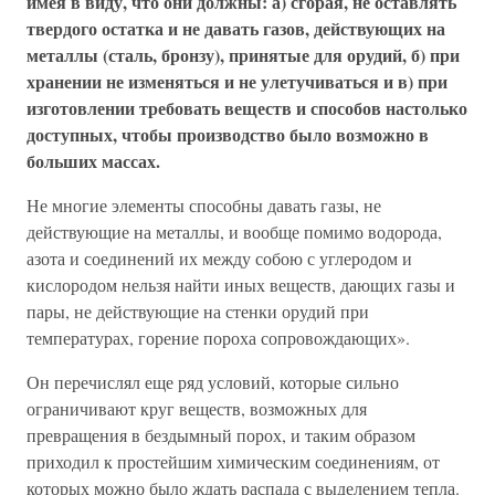
имея в виду, что они должны: а) сгорая, не оста
влять
твердого остатка и не давать газов, дей
ствующих на
металлы (сталь, бронзу), принятые для орудий, б) при
хранении не изменяться и не улетучиваться и в) при
изготовлении требовать веществ и способов настолько
доступных, чтобы производство было возможно в
больших массах.
Не многие элементы способны давать газы, не
действующие на металлы, и вообще помимо водорода,
азота и соединений их между собою с углеродом и
кислородом нельзя найти иных веществ, дающих газы и
пары, не действующие на стенки орудий при
температурах, горение пороха сопровождающих».
Он перечислял еще ряд условий, которые сильно
ограничивают круг веществ, возможных для
превращения в бездымный порох, и таким образом
приходил к простейшим химическим соединениям, от
которых можно было ждать распада с выделением тепла.