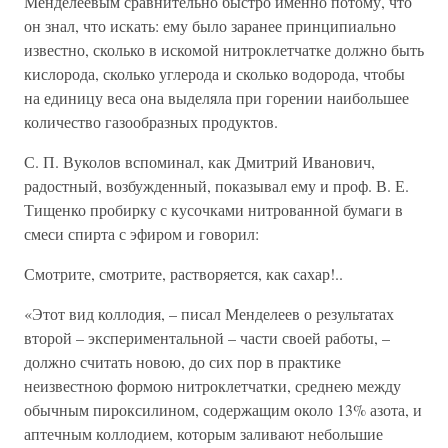
Менделеевым сравнительно быстро именно потому, что
он знал, что искать: ему было заранее принципиально
известно, сколько в искомой нитроклетчатке должно быть
кислорода, сколько углерода и сколько водорода, чтобы
на единицу веса она выделяла при горении наибольшее
количество газообразных продуктов.
С. П. Вуколов вспоминал, как Дмитрий Иванович,
радостный, возбужденный, показывал ему и проф. В. Е.
Тищенко пробирку с кусочками нитрованной бумаги в
смеси спирта с эфиром и говорил:
Смотрите, смотрите, растворяется, как сахар!..
«Этот вид коллодия, – писал Менделеев о результатах
второй – экспериментальной – части своей работы, –
должно считать новою, до сих пор в практике
неизвестною формою нитроклетчатки, среднею между
обычным пироксилином, содержащим около 13% азота, и
аптечным коллодием, которым заливают небольшие