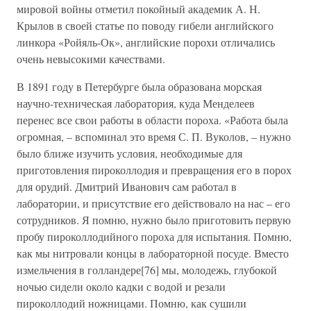
мировой войны отметил покойный академик А. Н.
Крылов в своей статье по поводу гибели английского
линкора «Ройяль-Ок», английские порохи отличались
очень невысокими качествами.
В 1891 году в Петербурге была образована морская
научно-техническая лаборатория, куда Менделеев
перенес все свои работы в области пороха. «Работа была
огромная, – вспоминал это время С. П. Вуколов, – нужно
было ближе изучить условия, необходимые для
приготовления пироколлодия и превращения его в порох
для орудий. Дмитрий Иванович сам работал в
лаборатории, и присутствие его действовало на нас – его
сотрудников. Я помню, нужно было приготовить первую
пробу пироколлодийного пороха для испытания. Помню,
как мы нитровали концы в лабораторной посуде. Вместо
измельчения в голландере[76] мы, молодежь, глубокой
ночью сидели около кадки с водой и резали
пироколлодий ножницами. Помню, как сушили