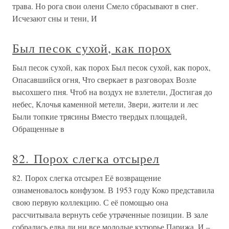
Менделеев Дмитрий Иванович (род. в 1834 г. – ум.
в 1907 г.) Великий русский химик и педагог,
разносторонний ученый, интересы которого
простирались в области, физики, экономики, сельского
хозяйства, метрологии, географии, метеорологии,
воздухоплавания. Открыл периодический
Дмитрий Иванович Менделеев
Дмитрий Иванович Менделеев
«Держать порох сухим!»
«Держать порох сухим!» Вся 2-я Черниговская червонно-
казачья дивизия построилась на широком плато за
Маковом. Нежаркое солнце освещало огромное поле,
покрытое высокой золотистой стерней. За нашими
спинами, на крутых косогорах Приднестровья, синела