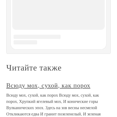
VIII. ПОРОХ ДЛЯ ФИНАЛЬНОГО ВЫСТРЕЛА Потом в
его жизни совершилось новое событие — еще один, не
угадывавшийся прежде, серьезный и казавшийся ему
счастливым поворот.И как только свершилось, он тотчас
опять очутился на мели: «Денег, денег, денег и
денег!!!»Он писал в монастырь
IX. ПОРОХ, КОМПАС и
КНИГОПЕЧАТАНИЕ
IX. ПОРОХ, КОМПАС и КНИГОПЕЧАТАНИЕ
ТВОРЕНИЕ Иогана Генсфлейша-Гутенберга огромно,
так огромно, что трудно представить себе в наше время
всю величественность его в социальном и вещном
окружении XV столетия. Вспомним средневековые
сумерки культуры, застой науки,
Менделеев Дмитрий Иванович