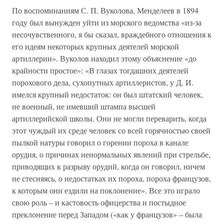
По воспоминаниям С. П. Вуколова, Менделеев в 1894
году был вынужден уйти из морского ведомства «из-за
несочувственного, я бы сказал, враждебного отношения к
его идеям некоторых крупных деятелей морской
артиллерии». Вуколов находил этому объяснение «до
крайности простое»: «В глазах тогдашних деятелей
порохового дела, сухопутных артиллеристов, у Д. И.
имелся крупный недостаток: он был штатский человек,
не военный, не имевший штампа высшей
артиллерийской школы. Они не могли переварить, когда
этот чуждый их среде человек со всей горячностью своей
пылкой натуры говорил о горении пороха в канале
орудия, о причинах ненормальных явлений при стрельбе,
приводящих к разрыву орудий, когда он говорил, ничем
не стесняясь, о недостатках их пороха, пороха французов,
к которым они ездили на поклонение». Все это играло
свою роль – и кастовость офицерства и постыдное
преклонение перед Западом («как у французов» – была