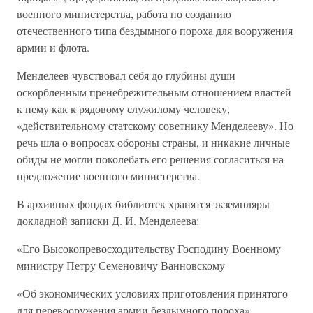
военного министерства, работа по созданию
отечественного типа бездымного пороха для вооружения
армии и флота.
Менделеев чувствовал себя до глубины души
оскорбленным пренебрежительным отношением властей
к нему как к рядовому служилому человеку,
«действительному статскому советнику Менделееву». Но
речь шла о вопросах обороны страны, и никакие личные
обиды не могли поколебать его решения согласиться на
предложение военного министерства.
В архивных фондах библиотек хранятся экземпляры
докладной записки Д. И. Менделеева:
«Его Высокопревосходительству Господину Военному
министру Петру Семеновичу Ванновскому
«Об экономических условиях приготовления принятого
для перевооружения армии бездымного пороха».