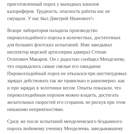
приготовленный порох у выходных каналов
калориферов. Трудность, опасность работы нас не
смущали. У нас был Дмитрий Иванович!»
Вскоре лаборатория наладила производство
пироколлодийного пороха в количествах, достаточных
для больших флотских испытаний. Ими заведывал
инспектор морской артиллерии адмирал Степан
Осипович Макаров. Он с радостью сообщил Менделееву,
что оправдались самые смелые его ожидания.
Пироколлодийный порох не отказался при шестипудовых
зарядах действовать так же правильно и равномерно, как
и при зарядах в золотники весом. Опыты показали, что
пироколлодийным порохом можно владеть, достигать
желательных скоростей его сгорания, не рискуя при этом
никакими неприятностями.
Сразу же после испытаний менделеевского бездымного
пороха любимому ученику Менделеева, заведывавшему