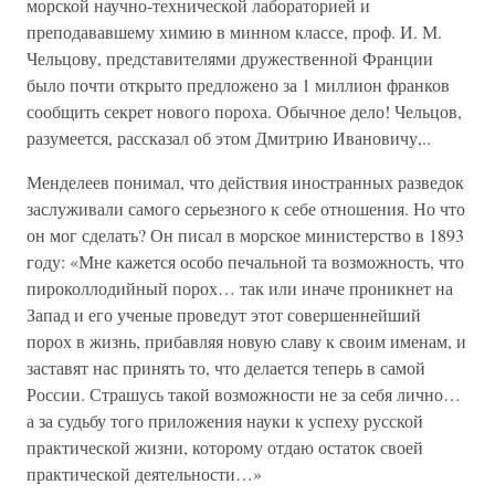
морской научно-технической лабораторией и
преподававшему химию в минном классе, проф. И. М.
Чельцову, представителями дружественной Франции
было почти открыто предложено за 1 миллион франков
сообщить секрет нового пороха. Обычное дело! Чельцов,
разумеется, рассказал об этом Дмитрию Ивановичу,..
Менделеев понимал, что действия иностранных разведок
заслуживали самого серьезного к себе отношения. Но что
он мог сделать? Он писал в морское министерство в 1893
году: «Мне кажется особо печальной та возможность, что
пироколлодийный порох… так или иначе проникнет на
Запад и его ученые проведут этот совершеннейший
порох в жизнь, прибавляя новую славу к своим именам, и
заставят нас принять то, что делается теперь в самой
России. Страшусь такой возможности не за себя лично…
а за судьбу того приложения науки к успеху русской
практической жизни, которому отдаю остаток своей
практической деятельности…»