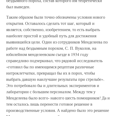
бездымного пороха, состав которого им теоретически
был выведен.
Таким образом были точно обозначены условия нового
открытия. Оставалось сделать тот шаг, который и
является, собственно, изобретением, то есть выбрать
наиболее простой и удобный путь для достижения
выявившейся цели. Один из сотрудников Менделеева по
работе над бездымным порохом, С. П. Вуколов, на
юбилейном менделеевском съезде в 1934 году
справедливо подчеркивал, что рядовой исследователь
«готовил бы по имеющимся рецептам различные
нитроклетчатки, превращал бы их в порох, чтобы
выбрать давшую наилучшие результаты при стрельбе».
Это потребовало бы и длительных экспериментов и
лаборатории с большим персоналом. Между тем у
Менделеева было всего- навсего шесть помощников! Да и
тем осталось лишь перенести готовое решение в
производственные условия. А найдено было это решение