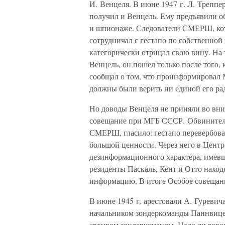
И. Венцеля. В июне 1947 г. Л. Треппе
получил и Венцель. Ему предъявили о
и шпионаже. Следователи СМЕРШ, кото
сотрудничал с гестапо по собственной
категорически отрицал свою вину. На 
Венцель, он пошел только после того, 
сообщал о том, что проинформировал М
должны были верить ни единой его ра
Но доводы Венцеля не приняли во вним
совещание при МГБ СССР. Обвинитель
СМЕРШ, гласило: гестапо перевербовал
большой ценности. Через него в Цент
дезинформационного характера, имевш
резиденты Паскаль, Кент и Отто наход
информацию. В итоге Особое совещани
В июне 1945 г. арестовали А. Гуревич
начальником зондеркоманды Паннвицем
архивом зондеркоманды. Надо ли говор