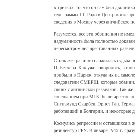
в-третьих, то, что он сам был двойни
телеграммы Ш. Радо в Центр после арес
сведения в Москву через английское по
Разумеется, все эти обвинения не име
надуманность была полностью доказан
пересмотром дел арестованных развед
Столь же трагично сложилась судьба
П. Бетхера. Как уже говорилось, в ию
прибыли в Париж, откуда их на самоле
следователи СМЕРШ, которые обвинили
связях с английской разведкой. Так ж
совещанием при МГБ. Были арестованы
Сигизмунд Скарбек, Эрнст Ган, Герма
работавший в Болгарии, и некоторые д
Коснулись репрессии и оставшихся в 
резидентур ГРУ. В январе 1945 г. сра