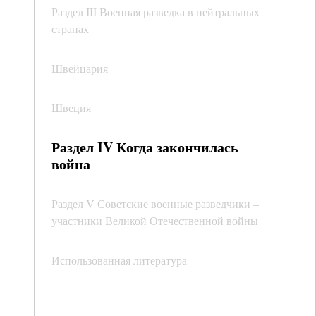
Раздел III Военная разведка в нейтральных
странах
Швейцария
Швеция
Раздел IV Когда закончилась
война
Раздел V Советские военные разведчики –
участники Великой Отечественной войны
Использованная литература