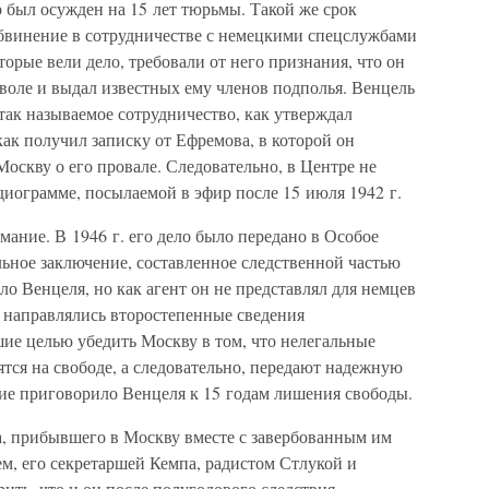
р был осужден на 15 лет тюрьмы. Такой же срок
бвинение в сотрудничестве с немецкими спецслужбами
рые вели дело, требовали от него признания, что он
 воле и выдал известных ему членов подполья. Венцель
так называемое сотрудничество, как утверждал
как получил записку от Ефремова, в которой он
оскву о его провале. Следовательно, в Центре не
диограмме, посылаемой в эфир после 15 июля 1942 г.
ание. В 1946 г. его дело было передано в Особое
ное заключение, составленное следственной частью
о Венцеля, но как агент он не представлял для немцев
р направлялись второстепенные сведения
ие целью убедить Москву в том, что нелегальные
ятся на свободе, а следовательно, передают надежную
е приговорило Венцеля к 15 годам лишения свободы.
а, прибывшего в Москву вместе с завербованным им
, его секретаршей Кемпа, радистом Стлукой и
ить, что и он после полугодового следствия