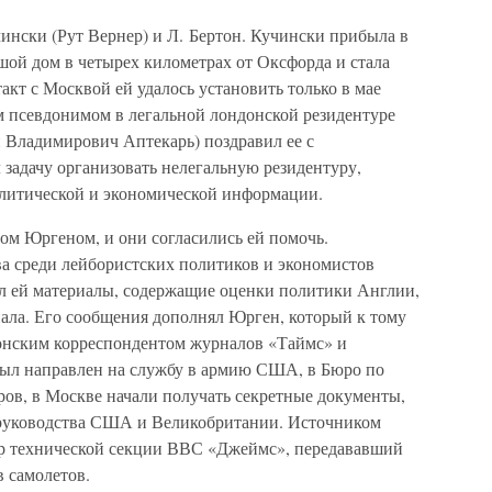
ински (Рут Вернер) и Л. Бертон. Кучински прибыла в
ьшой дом в четырех километрах от Оксфорда и стала
акт с Москвой ей удалось установить только в мае
тим псевдонимом в легальной лондонской резидентуре
й Владимирович Аптекарь) поздравил ее с
задачу организовать нелегальную резидентуру,
олитической и экономической информации.
ом Юргеном, и они согласились ей помочь.
ва среди лейбористских политиков и экономистов
ал ей материалы, содержащие оценки политики Англии,
иала. Его сообщения дополнял Юрген, который к тому
донским корреспондентом журналов «Таймс» и
 был направлен на службу в армию США, в Бюро по
ров, в Москве начали получать секретные документы,
 руководства США и Великобритании. Источником
р технической секции ВВС «Джеймс», передававший
 самолетов.