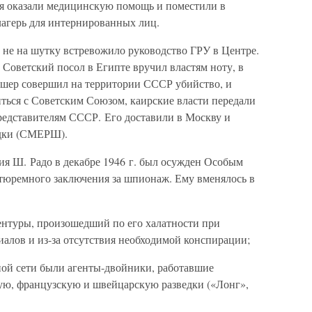
мя оказали медицинскую помощь и поместили в
 лагерь для интернированных лиц.
 не на шутку встревожило руководство ГРУ в Центре.
Советский посол в Египте вручил властям ноту, в
ишер совершил на территории СССР убийство, и
иться с Советским Союзом, каирские власти передали
представителям СССР. Его доставили в Москву и
едки (СМЕРШ).
ия Ш. Радо в декабре 1946 г. был осужден Особым
тюремного заключения за шпионаж. Ему вменялось в
ентуры, произошедший по его халатности при
алов и из-за отсутствия необходимой конспирации;
урной сети были агенты-двойники, работавшие
ую, французскую и швейцарскую разведки («Лонг»,