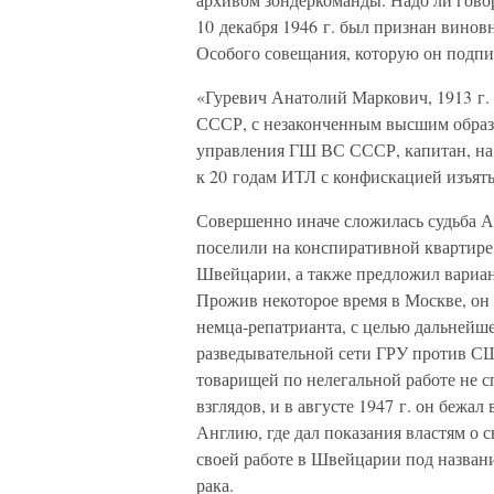
10 декабря 1946 г. был признан винов
Особого совещания, которую он подпис
«Гуревич Анатолий Маркович, 1913 г. 
СССР, с незаконченным высшим образо
управления ГШ ВС СССР, капитан, на
к 20 годам ИТЛ с конфискацией изъяты
Совершенно иначе сложилась судьба А.
поселили на конспиративной квартире,
Швейцарии, а также предложил вариан
Прожив некоторое время в Москве, он в
немца-репатрианта, с целью дальнейше
разведывательной сети ГРУ против США
товарищей по нелегальной работе не 
взглядов, и в августе 1947 г. он бежал
Англию, где дал показания властям о с
своей работе в Швейцарии под названи
рака.