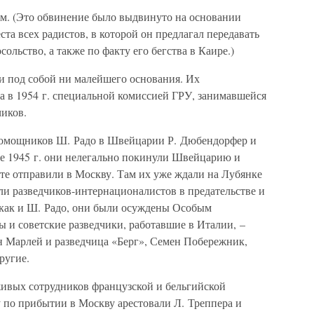
ком. (Это обвинение было выдвинуто на основании
та всех радистов, в которой он предлагал передавать
сольство, а также по факту его бегства в Каире.)
ли под собой ни малейшего основания. Их
а в 1954 г. специальной комиссией ГРУ, занимавшейся
чиков.
 помощников Ш. Радо в Швейцарии Р. Дюбендорфер и
не 1945 г. они нелегально покинули Швейцарию и
те отправили в Москву. Там их уже ждали на Лубянке
 разведчиков-интернационалистов в предательстве и
е как и Ш. Радо, они были осуждены Особым
 и советские разведчики, работавшие в Италии, –
н Марлей и разведчица «Берг», Семен Побережник,
ругие.
живых сотрудников французской и бельгийской
зу по прибытии в Москву арестовали Л. Треппера и