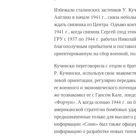
Избежали сталинских застенков У. Куч
Англию в начале 1941 г., сняла небол
ждать связника из Центра. Однако конт
1941 г., когда связник Сергей (под э
ГРУ с 1937 по 1944 г. работал Никола
благополучным прибытием и поставил 
ориентированную на сбор военной, п
Кучински переговорила с отцом и брат
Р. Кучински, используя свои знакомст
левой ориентации, регулярно передав
ее военного и экономического потенц
же познакомил ее с Гансом Кале, лон
«Форчун». А когда осенью 1944 г. он
американской стратегии бомбовых уда
предназначенные только для высшего
информации «Сони» был также офице
информацию о разработке новых типов