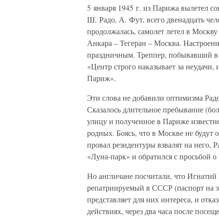
5 января 1945 г. из Парижа вылетел со
Ш. Радо, А. Фут, всего двенадцать че
продолжалась, самолет летел в Москв
Анкара – Тегеран – Москва. Настроени
праздничным. Треппер, побывавший в 
«Центр строго наказывает за неудачи, 
Париж».
Эти слова не добавили оптимизма Радо
Сказалось длительное пребывание (бол
улицу и полученное в Париже известие
родных. Боясь, что в Москве не будут 
провал резидентуры взвалят на него, 
«Луна-парк» и обратился с просьбой о
Но англичане посчитали, что Игнати
репатриируемый в СССР (паспорт на э
представляет для них интереса, и отказ
действиях, через два часа после посе