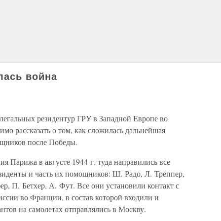
лась война
елегальных резидентур ГРУ в Западной Европе во
мо рассказать о том, как сложилась дальнейшая
ощников после Победы.
ия Парижа в августе 1944 г. туда направились все
зиденты и часть их помощников: Ш. Радо, Л. Треппер,
р, П. Бетхер, А. Фут. Все они установили контакт с
ссии во Франции, в состав которой входили и
нтов на самолетах отправлялись в Москву.