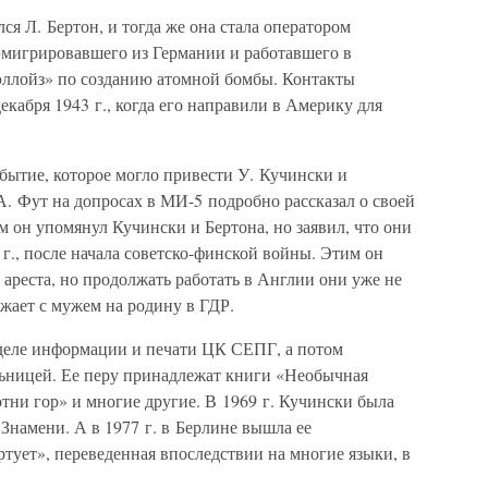
ся Л. Бертон, и тогда же она стала оператором
 эмигрировавшего из Германии и работавшего в
эллойз» по созданию атомной бомбы. Контакты
кабря 1943 г., когда его направили в Америку для
обытие, которое могло привести У. Кучински и
 А. Фут на допросах в МИ-5 подробно рассказал о своей
м он упомянул Кучински и Бертона, но заявил, что они
 г., после начала советско-финской войны. Этим он
 ареста, но продолжать работать в Англии они уже не
зжает с мужем на родину в ГДР.
тделе информации и печати ЦК СЕПГ, а потом
ьницей. Ее перу принадлежат книги «Необычная
отни гор» и многие другие. В 1969 г. Кучински была
Знамени. А в 1977 г. в Берлине вышла ее
тует», переведенная впоследствии на многие языки, в