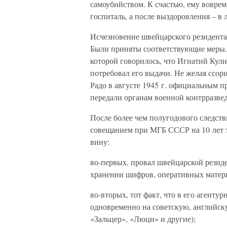
самоубийством. К счастью, ему вовре
госпиталь, а после выздоровления – в
Исчезновение швейцарского резидента
Были приняты соответствующие меры. 
которой говорилось, что Игнатий Кул
потребовал его выдачи. Не желая ссор
Радо в августе 1945 г. официальным 
передали органам военной контрразв
После более чем полугодового следств
совещанием при МГБ СССР на 10 лет 
вину:
во-первых, провал швейцарской резид
хранении шифров, оперативных матери
во-вторых, тот факт, что в его агент
одновременно на советскую, английск
«Зальцер», «Люци» и другие);