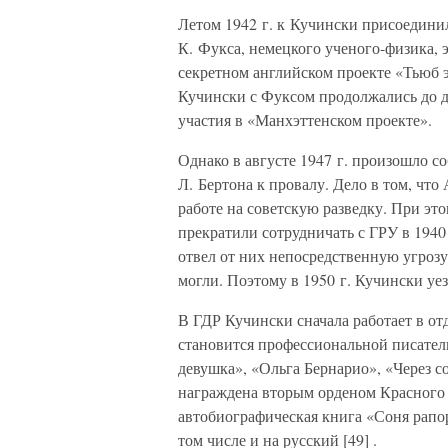
Летом 1942 г. к Кучински присоединил
К. Фукса, немецкого ученого-физика,
секретном английском проекте «Тьюб 
Кучински с Фуксом продолжались до де
участия в «Манхэттенском проекте».
Однако в августе 1947 г. произошло с
Л. Бертона к провалу. Дело в том, что
работе на советскую разведку. При это
прекратили сотрудничать с ГРУ в 1940
отвел от них непосредственную угрозу
могли. Поэтому в 1950 г. Кучински уе
В ГДР Кучински сначала работает в о
становится профессиональной писател
девушка», «Ольга Бернарио», «Через с
награждена вторым орденом Красного 
автобиографическая книга «Соня рапор
том числе и на русский [49] .