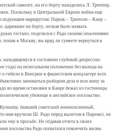
ветский самолет, на его борту находились Л. Треппер,
ловек. Поскольку в Центральной Европе война еще
у следующим маршрутом: Париж – Триполи – Каир –
е, царившее на борту, нельзя было назвать
руках гестапо, поделился с Радо своими опасениями:
и, попав в Москву, вы вряд ли сумеете вернуться в
, находящемуся в состоянии глубокой депрессии.
ее года) на нелегальном положении без выхода на
 о гибели в Венгрии в фашистском концлагере всех
объективно заниматься разбором дела и всю вину за
Радо во время остановки в Каире бежал из гостиницы
 политическом убежище в английское посольство.
й Кулишер, бывший советский военнопленный,
то имя вручили Ш. Радо перед вылетом в Париже), не
али ему в просьбе. Не отдавая отчета в своих
щения посольства Радо попытался покончить жизнь