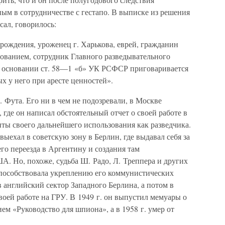
ным в сотрудничестве с гестапо. В выписке из решения
ал, говорилось:
рождения, уроженец г. Харькова, еврей, гражданин
ванием, сотрудник Главного разведывательного
 основании ст. 58—1 «б» УК РСФСР приговаривается
х у него при аресте ценностей».
 Фута. Его ни в чем не подозревали, в Москве
 где он написал обстоятельный отчет о своей работе в
ты своего дальнейшего использования как разведчика.
ыехал в советскую зону в Берлин, где выдавал себя за
го переезда в Аргентину и создания там
. Но, похоже, судьба Ш. Радо, Л. Треппера и других
способствовала укреплению его коммунистических
 в английский сектор Западного Берлина, а потом в
воей работе на ГРУ. В 1949 г. он выпустил мемуары о
ем «Руководство для шпиона», а в 1958 г. умер от