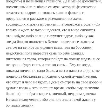
побудут») и не знающая главного. Да и менее домовитый,
помешанный на рыбалке ее муж, который фактически
остается за кадром, появляясь лишь в финале, и
представлен в рассказе в размышлениях жены,
восходящих к мотивам ранней платоновской прозы («Он
только и ждет, только и надеется, что в мире случится
что-нибудь: либо солнце потухнет вдруг, либо чужая
звезда близко подлетит к Земле, посветит ее золотым
светом на вечное заглядение всем, или на бросовом,
неудобном поле вырастет сама по себе сладкая,
питательная трава, которая пойдет на пользу людям, и ее
не нужно будет сеять, а только жать… Ему никогда,
никогда ничего не надо было, а всего-навсего сидеть где
попало да беседовать с людьми о самой лучшей жизни,
что будет и чего не будет, а дома смотреть на свое добро и
думать: когда ж это настанет время, чтобы ему нескучно
было!..»), — образ скорее комичный, недаром девочка
Наташа недоумевает, ибо она «не знала такой жизни у
больших людей».