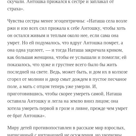
скучали. Антошка прижался к сестре и заплакал от
страха».
Чувства сестры менее эгоцентричны: «Наташа села возле
ржи и изо всех сил прижала к себе Антошку, чтобы хоть
он остался живым и теплым около нее, если сама она
умрет. Но ей подумалось, что вдруг Антошка помрет, а
она одна уцелеет, — и тогда Наташа закричала криком,
как большая женщина, чтобы ее услышали и помогли; ей
показалось, что хуже и грустнее всего было бы жить
последней на свете. Ведь, может быть, и дом их в колхозе
сгорел от молнии и двор смыт дождем в пустое песчаное
поле, а мать с отцом теперь уже умерли. И,
приготовившись, чтобы скорее умереть самой, Наташа
оставила Антошку и легла на землю вниз лицом; она
хотела умереть первой в грозе и ливне, прежде чем умрет
ее брат Антошка».
Миру детей противопоставлен в рассказе мир взрослых,
написанный с интонацией не осуждения, но укоризны.