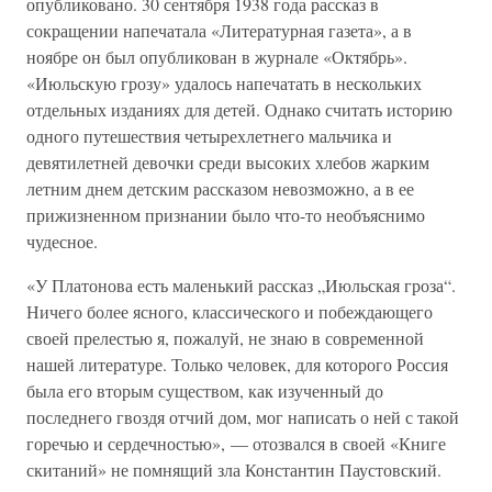
опубликовано. 30 сентября 1938 года рассказ в
сокращении напечатала «Литературная газета», а в
ноябре он был опубликован в журнале «Октябрь».
«Июльскую грозу» удалось напечатать в нескольких
отдельных изданиях для детей. Однако считать историю
одного путешествия четырехлетнего мальчика и
девятилетней девочки среди высоких хлебов жарким
летним днем детским рассказом невозможно, а в ее
прижизненном признании было что-то необъяснимо
чудесное.
«У Платонова есть маленький рассказ „Июльская гроза“.
Ничего более ясного, классического и побеждающего
своей прелестью я, пожалуй, не знаю в современной
нашей литературе. Только человек, для которого Россия
была его вторым существом, как изученный до
последнего гвоздя отчий дом, мог написать о ней с такой
горечью и сердечностью», — отозвался в своей «Книге
скитаний» не помнящий зла Константин Паустовский.