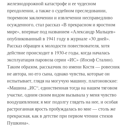
железнодорожной катастрофе и ее чудесном
преодолении, а также о судебном преследовании,
тюремном заключении и извлечении несправедливо
осужденного, стал рассказ «В прекрасном и яростном
мире», впервые под названием «Александр Мальцев»
опубликованный в 1941 году в журнале «30 дней».
Рассказ обращен к молодости повествователя, хотя
действие происходит в 1930-е годы, когда началась
эксплуатация паровоза серии «ИС» (Иосиф Сталин).
Таким образом, рассказчик по имени Костя — ровесник
не автора, но его сына, однако чувства, которые он
испытывает, глядя на могучую машину, платоновские:
«Машина „ИС“, единственная тогда на нашем тяговом
участке, одним своим видом вызывала у меня чувство
воодушевления; я мог подолгу глядеть на нее, и особая
растроганная ярость пробуждалась во мне — столь же
прекрасная, как в детстве при первом чтении стихов
Пушкина».