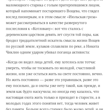
маломощного старика с голым притерпевшимся лицом,
который напоминает постаревшего Вощева, что глядел
вослед пионеркам, и в этом смысле «Июльская гроза»
может рассматриваться в качестве развернутого
послесловия к «Котловану»: вот что сталось с
деревенским царством девять лет спустя той поры, как
бродил тридцатилетний искатель смысла жизни Вощев
по русской земле, кулаков сплавляли по реке, а Никита
Чиклин одним ударом убивал поганца активиста:
«Когда он видел лица детей, ему хотелось или тотчас
умереть, чтобы не тосковать по молодой, счастливой
жизни, или уже остаться жить на свете постоянно, вечно.
Но жить постоянно — разве это управишься, разве это
ему посильно, да и охоты уже нету такой, как прежде, и
земля как будто наскучила; но иногда ему казалось, что
настоящая охота жить только и приходит в старости, а в
молодых годах этого понятия нет, тогда человек живет
без памяти. Больше всего старику было жалко детей, и он