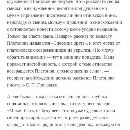
осуждение (Платонов не безумец, чтоб рисковать своим
сыном), а вынужденное, выбитое под душевными
муками признание писателем личной отцовской вины,
недогляда за сыном, мольбу о прошении, о снисхождении
с готовностью понести самому какое угодно наказание.
Только бы спасти сына. Недаром рассказ по замыслу
Платонова назывался «Спасение брата», и этот мотив от
платоновских современников не укрылся. «Но я хочу
обратить внимание — тут в клинику попадешь. Меня
поражает настойчивость, с которой к теме отцовства
возвращается Платонов, к теме спасения сына», —
говорил на обсуждении детских рассказов Платонова
писатель С. Т. Григорьев.
А еще была в этом рассказе очень личная, глубоко
спрятанная отцовская печаль, что нет у него дочери.
«Может быть, на будущее лето ты уже будешь жить на
своей просторной даче и мы втроем разведем сад и
огород, потом ты родишь для меня девочку, похожую на