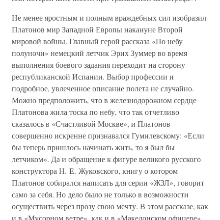
Не менее яростным и полным враждебных сил изобразил
Платонов мир Западной Европы накануне Второй
мировой войны. Главный герой рассказа «По небу
полуночи» немецкий летчик Эрих Зуммер во время
выполнения боевого задания переходит на сторону
республиканской Испании. Выбор профессии и
подробное, увлеченное описание полета не случайно.
Можно предположить, что в железнодорожном сердце
Платонова жила тоска по небу, что так отчетливо
сказалось в «Счастливой Москве», и Платонов
совершенно искренне признавался Гумилевскому: «Если
бы теперь пришлось начинать жить, то я был бы
летчиком». Да и обращение к фигуре великого русского
конструктора Н. Е. Жуковского, книгу о котором
Платонов собирался написать для серии «ЖЗЛ», говорит
само за себя. Но дело было не только в возможности
осуществить через прозу свою мечту. В этом рассказе, как
и в «Мусорном ветре», как и в «Македонском офицере»,