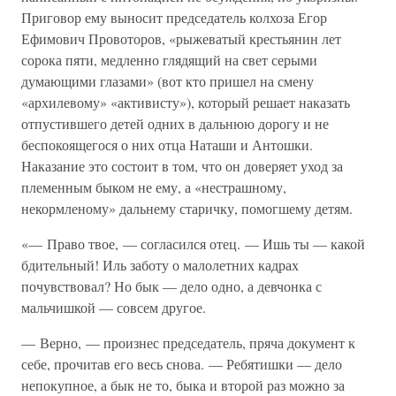
Приговор ему выносит председатель колхоза Егор
Ефимович Провоторов, «рыжеватый крестьянин лет
сорока пяти, медленно глядящий на свет серыми
думающими глазами» (вот кто пришел на смену
«архилевому» «активисту»), который решает наказать
отпустившего детей одних в дальнюю дорогу и не
беспокоящегося о них отца Наташи и Антошки.
Наказание это состоит в том, что он доверяет уход за
племенным быком не ему, а «нестрашному,
некормленому» дальнему старичку, помогшему детям.
«— Право твое, — согласился отец. — Ишь ты — какой
бдительный! Иль заботу о малолетних кадрах
почувствовал? Но бык — дело одно, а девчонка с
мальчишкой — совсем другое.
— Верно, — произнес председатель, пряча документ к
себе, прочитав его весь снова. — Ребятишки — дело
непокупное, а бык не то, быка и второй раз можно за