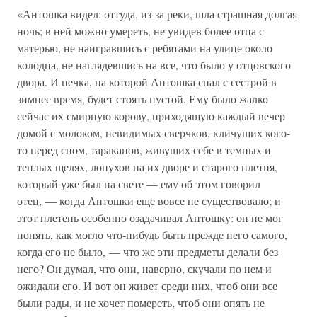
«Антошка видел: оттуда, из-за реки, шла страшная долгая
ночь; в ней можно умереть, не увидев более отца с
матерью, не наигравшись с ребятами на улице около
колодца, не наглядевшись на все, что было у отцовского
двора. И печка, на которой Антошка спал с сестрой в
зимнее время, будет стоять пустой. Ему было жалко
сейчас их смирную корову, приходящую каждый вечер
домой с молоком, невидимых сверчков, кличущих кого-
то перед сном, тараканов, живущих себе в темных и
теплых щелях, лопухов на их дворе и старого плетня,
который уже был на свете — ему об этом говорил
отец, — когда Антошки еще вовсе не существовало; и
этот плетень особенно озадачивал Антошку: он не мог
понять, как могло что-нибудь быть прежде него самого,
когда его не было, — что же эти предметы делали без
него? Он думал, что они, наверно, скучали по нем и
ожидали его. И вот он живет среди них, чтоб они все
были рады, и не хочет помереть, чтоб они опять не