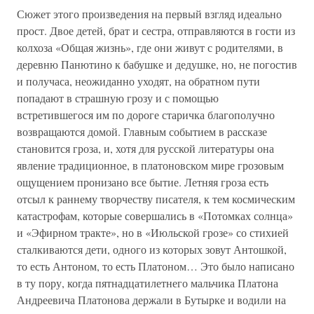
Сюжет этого произведения на первый взгляд идеально
прост. Двое детей, брат и сестра, отправляются в гости из
колхоза «Общая жизнь», где они живут с родителями, в
деревню Панютино к бабушке и дедушке, но, не погостив
и получаса, неожиданно уходят, на обратном пути
попадают в страшную грозу и с помощью
встретившегося им по дороге старичка благополучно
возвращаются домой. Главным событием в рассказе
становится гроза, и, хотя для русской литературы она
явление традиционное, в платоновском мире грозовым
ощущением пронизано все бытие. Летняя гроза есть
отсыл к раннему творчеству писателя, к тем космическим
катастрофам, которые совершались в «Потомках солнца»
и «Эфирном тракте», но в «Июльской грозе» со стихией
сталкиваются дети, одного из которых зовут Антошкой,
то есть Антоном, то есть Платоном… Это было написано
в ту пору, когда пятнадцатилетнего мальчика Платона
Андреевича Платонова держали в Бутырке и водили на