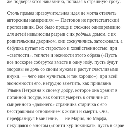
же подвергаются наказанию, попадая в страшную грозу.
Столь прямая нравоучительная идея не могла отвечать
авторским намерениям — Платонов не протестантский
проповедник. Все было проще и сложнее одновременно:
для детей невыносим разрыв с их
родным
домом, с их
родительским двориком, они соскучились, затосковали, а
бабушка пугает их старостью и хозяйственностью: при
«светлости», теплоте и нежности этого образа («Пусть
все поскорее соберутся вместе в одну избу, пусть будут
здоровы ее дочь со своим мужем и растут счастливыми
внуки, — чего еще мучиться, и так хорошо»), при всей
экономности его, нетрудно заметить, как привязана
Ульяна Петровна к своему добру, которое она хранит в
потайной посуде, как боится умереть в отличие от
смиренного «дальнего» странника-старичка с его
бесстрашным отношением к жизни и смерти. Она,
перефразируя Евангелие, — не Мария, но Марфа,
пекущаяся о многом («пойти кур покликать, пусть в сарае