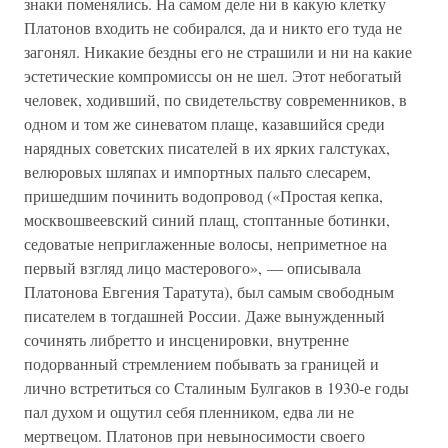
знаки поменялись. На самом деле ни в какую клетку
Платонов входить не собирался, да и никто его туда не
загонял. Никакие бездны его не страшили и ни на какие
эстетические компромиссы он не шел. Этот небогатый
человек, ходивший, по свидетельству современников, в
одном и том же синеватом плаще, казавшийся среди
нарядных советских писателей в их ярких галстуках,
велюровых шляпах и импортных пальто слесарем,
пришедшим починить водопровод («Простая кепка,
москвошвеевский синий плащ, стоптанные ботинки,
седоватые неприглаженные волосы, неприметное на
первый взгляд лицо мастерового», — описывала
Платонова Евгения Таратута), был самым свободным
писателем в тогдашней России. Даже вынужденный
сочинять либретто и инсценировки, внутренне
подорванный стремлением побывать за границей и
лично встретиться со Сталиным Булгаков в 1930-е годы
пал духом и ощутил себя пленником, едва ли не
мертвецом. Платонов при невыносимости своего