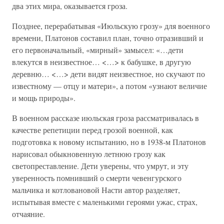
два этих мира, оказывается гроза.
Позднее, перерабатывая «Июльскую грозу» для военного
времени, Платонов составил план, точно отразивший и
его первоначальный, «мирный» замысел: «…дети
влекутся в неизвестное… <…> к бабушке, в другую
деревню… <…> дети видят неизвестное, но скучают по
известному — отцу и матери», а потом «узнают величие
и мощь природы».
В военном рассказе июльская гроза рассматривалась в
качестве репетиции перед грозой военной, как
подготовка к новому испытанию, но в 1938-м Платонов
нарисовал обыкновенную летнюю грозу как
светопреставление. Дети уверены, что умрут, и эту
уверенность помнивший о смерти чевенгурского
мальчика и котловановой Насти автор разделяет,
испытывая вместе с маленькими героями ужас, страх,
отчаяние.