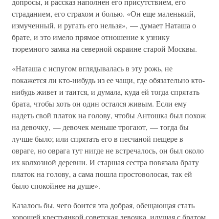
допросы, и рассказ наполнен его присутствием, его
страданием, его страхом и болью. «Он еще маленький,
измученный, и ругать его нельзя», — думает Наташа о
брате, и это имело прямое отношение к узнику
тюремного замка на северной окраине старой Москвы.
«Наташа с испугом вглядывалась в эту рожь, не
покажется ли кто-нибудь из ее чащи, где обязательно кто-
нибудь живет и таится, и думала, куда ей тогда спрятать
брата, чтобы хоть он один остался живым. Если ему
надеть свой платок на голову, чтобы Антошка был похож
на девочку, — девочек меньше трогают, — тогда бы
лучше было; или спрятать его в песчаной пещере в
овраге, но оврага тут нигде не встречалось, он был около
их колхозной деревни. И старшая сестра повязала брату
платок на голову, а сама пошла простоволосая, так ей
было спокойнее на душе».
Казалось бы, чего боится эта добрая, обещающая стать
хорошей крестьянкой советская девочка, идущая с братом