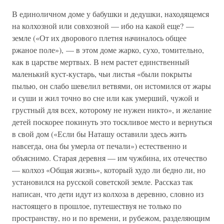
В единоличном доме у бабушки и дедушки, находящемся
на колхозной или совхозной — ибо на какой еще? —
земле («От их дворового плетня начиналось общее
ржаное поле»), — в этом доме жарко, сухо, томительно,
как в царстве мертвых. В нем растет единственный
маленький куст-кустарь, чьи листья «были покрыты
пылью, он слабо шевелил ветвями, он истомился от жары
и суши и жил точно во сне или как умерший, чужой и
грустный для всех, которому не нужен никто», и желание
детей поскорее покинуть это тоскливое место и вернуться
в свой дом («Если бы Наташу оставили здесь жить
навсегда, она бы умерла от печали») естественно и
объяснимо. Старая деревня — им чужбина, их отечество
— колхоз «Общая жизнь», который худо ли бедно ли, но
установился на русской советской земле. Рассказ так
написан, что дети идут из колхоза в деревню, словно из
настоящего в прошлое, путешествуя не только по
пространству, но и по времени, и рубежом, разделяющим