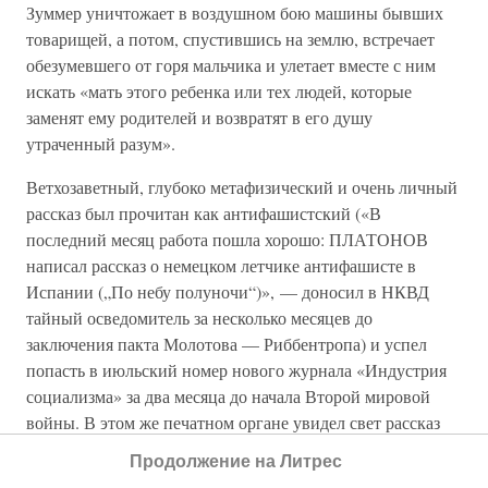
Зуммер уничтожает в воздушном бою машины бывших
товарищей, а потом, спустившись на землю, встречает
обезумевшего от горя мальчика и улетает вместе с ним
искать «мать этого ребенка или тех людей, которые
заменят ему родителей и возвратят в его душу
утраченный разум».
Ветхозаветный, глубоко метафизический и очень личный
рассказ был прочитан как антифашистский («В
последний месяц работа пошла хорошо: ПЛАТОНОВ
написал рассказ о немецком летчике антифашисте в
Испании („По небу полуночи“)», — доносил в НКВД
тайный осведомитель за несколько месяцев до
заключения пакта Молотова — Риббентропа) и успел
попасть в июльский номер нового журнала «Индустрия
социализма» за два месяца до начала Второй мировой
войны. В этом же печатном органе увидел свет рассказ
«Родина электричества», переделанный Платоновым из
Продолжение на Литрес
«Технического романа», а точнее, из того фрагмента, где