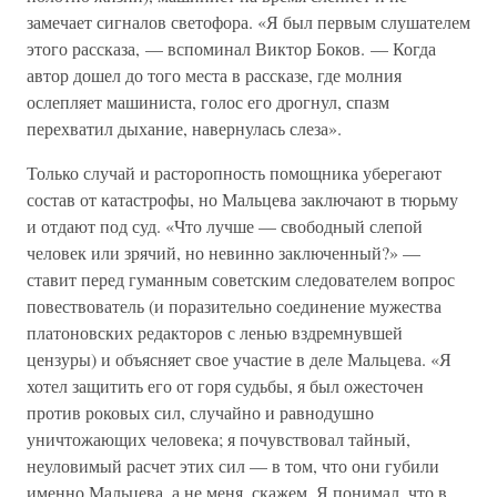
замечает сигналов светофора. «Я был первым слушателем
этого рассказа, — вспоминал Виктор Боков. — Когда
автор дошел до того места в рассказе, где молния
ослепляет машиниста, голос его дрогнул, спазм
перехватил дыхание, навернулась слеза».
Только случай и расторопность помощника уберегают
состав от катастрофы, но Мальцева заключают в тюрьму
и отдают под суд. «Что лучше — свободный слепой
человек или зрячий, но невинно заключенный?» —
ставит перед гуманным советским следователем вопрос
повествователь (и поразительно соединение мужества
платоновских редакторов с ленью вздремнувшей
цензуры) и объясняет свое участие в деле Мальцева. «Я
хотел защитить его от горя судьбы, я был ожесточен
против роковых сил, случайно и равнодушно
уничтожающих человека; я почувствовал тайный,
неуловимый расчет этих сил — в том, что они губили
именно Мальцева, а не меня, скажем. Я понимал, что в