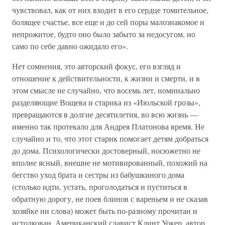
чувствовал, как от них входит в его сердце томительное,
болящее счастье, все еще и до сей поры малознакомое и
непрожитое, будто оно было забыто за недосугом, но
само по себе давно ожидало его».
Нет сомнения, это авторский фокус, его взгляд и
отношение к действительности, к жизни и смерти, и в
этом смысле не случайно, что восемь лет, номинально
разделяющие Вощева и старика из «Июльской грозы»,
превращаются в долгие десятилетия, во всю жизнь —
именно так протекало для Андрея Платонова время. Не
случайно и то, что этот старик помогает детям добраться
до дома. Психологически достоверный, носюжетно не
вполне ясный, внешне не мотивированный, похожий на
бегство уход брата и сестры из бабушкиного дома
(столько идти, устать, проголодаться и пуститься в
обратную дорогу, не поев блинов с вареньем и не сказав
хозяйке ни слова) может быть по-разному прочитан и
истолкован. Американский славист Клинт Уокер, автор