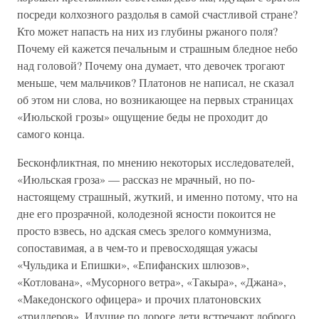
посреди колхозного раздолья в самой счастливой стране?
Кто может напасть на них из глубины ржаного поля?
Почему ей кажется печальным и страшным бледное небо
над головой? Почему она думает, что девочек трогают
меньше, чем мальчиков? Платонов не написал, не сказал
об этом ни слова, но возникающее на первых страницах
«Июльской грозы» ощущение беды не проходит до
самого конца.
Бесконфликтная, по мнению некоторых исследователей,
«Июльская гроза» — рассказ не мрачный, но по-
настоящему страшный, жуткий, и именно потому, что на
дне его прозрачной, колодезной ясности покоится не
просто взвесь, но адская смесь зрелого коммунизма,
сопоставимая, а в чем-то и превосходящая ужасы
«Чульдика и Епишки», «Епифанских шлюзов»,
«Котлована», «Мусорного ветра», «Такыра», «Джана»,
«Македонского офицера» и прочих платоновских
«триллеров». Идущие по дороге дети встречают доброго,