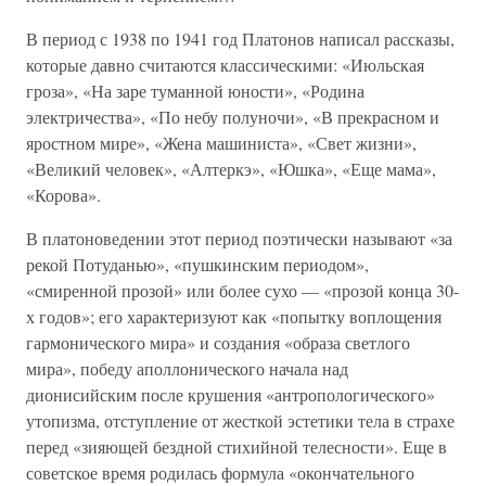
В период с 1938 по 1941 год Платонов написал рассказы,
которые давно считаются классическими: «Июльская
гроза», «На заре туманной юности», «Родина
электричества», «По небу полуночи», «В прекрасном и
яростном мире», «Жена машиниста», «Свет жизни»,
«Великий человек», «Алтеркэ», «Юшка», «Еще мама»,
«Корова».
В платоноведении этот период поэтически называют «за
рекой Потуданью», «пушкинским периодом»,
«смиренной прозой» или более сухо — «прозой конца 30-
х годов»; его характеризуют как «попытку воплощения
гармонического мира» и создания «образа светлого
мира», победу аполлонического начала над
дионисийским после крушения «антропологического»
утопизма, отступление от жесткой эстетики тела в страхе
перед «зияющей бездной стихийной телесности». Еще в
советское время родилась формула «окончательного