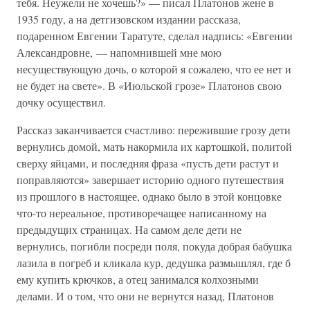
тебя. Неужели не хочешь?» — писал Платонов жене в
1935 году, а на детгизовском издании рассказа,
подаренном Евгении Таратуте, сделал надпись: «Евгении
Александровне, — напомнившей мне мою
несуществующую дочь, о которой я сожалею, что ее нет и
не будет на свете». В «Июльской грозе» Платонов свою
дочку осуществил.
Рассказ заканчивается счастливо: пережившие грозу дети
вернулись домой, мать накормила их картошкой, политой
сверху яйцами, и последняя фраза «пусть дети растут и
поправляются» завершает историю одного путешествия
из прошлого в настоящее, однако было в этой концовке
что-то нереальное, противоречащее написанному на
предыдущих страницах. На самом деле дети не
вернулись, погибли посреди поля, покуда добрая бабушка
лазила в погреб и кликала кур, дедушка размышлял, где б
ему купить крючков, а отец занимался колхозными
делами. И о том, что они не вернутся назад, Платонов