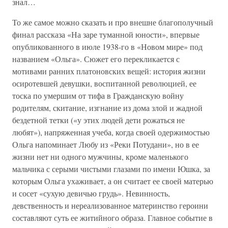
знал…
То же самое можно сказать и про внешне благополучный
финал рассказа «На заре туманной юности», впервые
опубликованного в июле 1938-го в «Новом мире» под
названием «Ольга». Сюжет его перекликается с
мотивами ранних платоновских вещей: история жизни
осиротевшей девушки, воспитанной революцией, ее
тоска по умершим от тифа в Гражданскую войну
родителям, скитание, изгнание из дома злой и жадной
бездетной тетки («у этих людей дети рожаться не
любят»), напряженная учеба, когда своей одержимостью
Ольга напоминает Любу из «Реки Потудани», но в ее
жизни нет ни одного мужчины, кроме маленького
мальчика с серыми чистыми глазами по имени Юшка, за
которым Ольга ухаживает, а он считает ее своей матерью
и сосет «сухую девичью грудь». Невинность,
девственность и нереализованное материнство героини
составляют суть ее житийного образа. Главное событие в