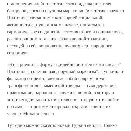
становления идейно-эстетического идеала писателя,
базирующегося на научном марксизме (в эстетике зрелого
Платонова связанном с категорией социальной
активности); „пушкинском“ начале, понятом как
гармоническое соединение естественного и социального,
реализованном в таланте; фольклорной традиции,
несущей в себе воплощение лучших черт народного
сознания».
«Эта триединая формула „идейно-эстетического идеала“
Платонова, сочетающая „научный марксизм“, Пушкина и
фольклор и представляющая собой современную
трансформацию знаменитой триады — самодержавие,
православие, народность, служит клеткой, в которую
хотят сегодня загнать писателя и в которую хотел войти
он сам», — прокомментировал открытие советских
ученых Михаил Геллер.
Тут одно можно сказать: новый Гурвич явился. Только