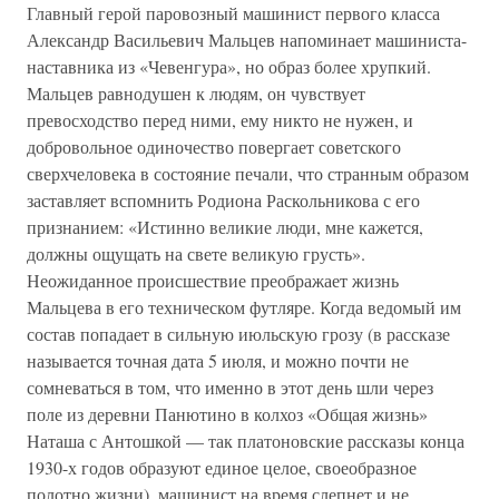
Главный герой паровозный машинист первого класса
Александр Васильевич Мальцев напоминает машиниста-
наставника из «Чевенгура», но образ более хрупкий.
Мальцев равнодушен к людям, он чувствует
превосходство перед ними, ему никто не нужен, и
добровольное одиночество повергает советского
сверхчеловека в состояние печали, что странным образом
заставляет вспомнить Родиона Раскольникова с его
признанием: «Истинно великие люди, мне кажется,
должны ощущать на свете великую грусть».
Неожиданное происшествие преображает жизнь
Мальцева в его техническом футляре. Когда ведомый им
состав попадает в сильную июльскую грозу (в рассказе
называется точная дата 5 июля, и можно почти не
сомневаться в том, что именно в этот день шли через
поле из деревни Панютино в колхоз «Общая жизнь»
Наташа с Антошкой — так платоновские рассказы конца
1930-х годов образуют единое целое, своеобразное
полотно жизни), машинист на время слепнет и не