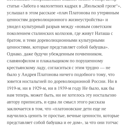
статьи «Забота о малолетних кадрах в „Июльской грозе“»,
услышал в этом рассказе «плач Платонова по утерянным
ценностям дореволюционного жизнеустройства» и
увидел культурный разрыв между «новым советским
поколением сталинских колхозов, где живут Наташа с
братом, и теми дореволюционными культурными
ценностями, которые представляет собой бабушка».
Однако, даже будучи убежденным почвенником,
славянофилом и плакальщиком по порушенному
крестьянскому ладу, согласиться с этим трудно — не
было у Андрея Платонова ничего подобного тому, что
зовется ностальгией по дореволюционной России. Ни в
1919-м, ни в 1929-м, ни в 1939-м году Не было, как бы
нам теперь, может быть, ни не хотелось эту ностальгию
автору приписать, и едва ли смысл этого рассказа
заключается в том, что «платоновские дети еще не
научились ценить те простые, вечные ценности, которые
представляет собой бабушка и ее дом», за что они тотчас