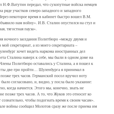
л Н.Ф.Ватутин передал, что сухопутные войска немцев
а ряде участков северо-западного и западного
ерез некоторое время в кабинет быстро вошел В.М.
бъявило нам войну». И.В. Сталин опустился на стул и
ая, тягостная пауза».
емя ночного заседания Политбюро «между двумя и
мой секретариат, а из моего секретариата –
ленбург хочет видеть наркома иностранных дел
нета Сталина наверх к себе, мы были в одном доме на
Члены Политбюро оставались у Сталина, а я пошел к
нуты две-три пройти… Шуленбурга я принимал в
 позже трех часов. Германский посол вручил ноту
было согласовано, и, видно, у посла было указание:
тно, когда начнется. Этого мы, конечно, знать не
позже трех часов. А то, что Жуков это относит ко
 сознательно, чтобы подогнать время к своим часам».
чале войны сообщил Молотов сразу же после приема им