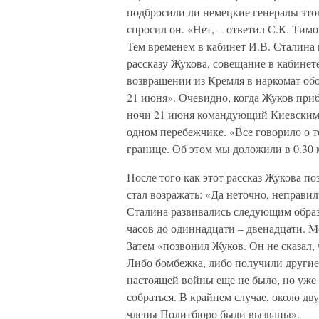
подбросили ли немецкие генералы это
спросил он. «Нет, – ответил С.К. Тим
Тем временем в кабинет И.В. Сталин
рассказу Жукова, совещание в кабинет
возвращении из Кремля в наркомат обо
21 июня». Очевидно, когда Жуков приб
ночи 21 июня командующий Киевским
одном перебежчике. «Все говорило о т
границе. Об этом мы доложили в 0.30
После того как этот рассказ Жукова п
стал возражать: «Да неточно, неправи
Сталина развивались следующим образ
часов до одиннадцати – двенадцати.
Затем «позвонил Жуков. Он не сказал, 
Либо бомбежка, либо получили другие
настоящей войны еще не было, но уже 
собраться. В крайнем случае, около д
члены Политбюро были вызваны».