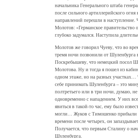
начальника Генерального штаба генера
после сильного артиллерийского огня н
направлений перешли в наступление. Ч
Молотов: «Германское правительство о
глубоко задумался. Наступила длительн
Молотов же говорил Чуеву, что во вр
тремя ночи позвонили от Шуленбурга в 
Поскребышеву, что немецкий посол Шу
Молотова. Ну и тогда я пошел из каби
одном этаже, но на разных участках… 
себе принимать Шуленбурга – это ми
полтретьего или в три ночи, думаю, не
одновременно с нападением. У них все 
явиться в такой-то час, ему было извес
могли… Жуков с Тимошенко прибыли не 
времени после четырех, он запаздывает
Получается, что первым Сталину о на
Шуленбурга.