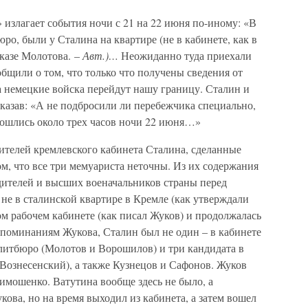
 излагает события ночи с 21 на 22 июня по-иному: «В
ро, были у Сталина на квартире (не в кабинете, как в
сказе Молотова. –
Авт.)…
Неожиданно туда приехали
бщили о том, что только что получены сведения от
ра немецкие войска перейдут нашу границу. Сталин и
сказав: «А не подбросили ли перебежчика специально,
ошлись около трех часов ночи 22 июня…»
ителей кремлевского кабинета Сталина, сделанные
ом, что все три мемуариста неточны. Из их содержания
одителей и высших военачальников страны перед
 не в сталинской квартире в Кремле (как утверждали
ом рабочем кабинете (как писал Жуков) и продолжалась
оспоминаниям Жукова, Сталин был не один – в кабинете
литбюро (Молотов и Ворошилов) и три кандидата в
Вознесенский), а также Кузнецов и Сафонов. Жуков
имошенко. Ватутина вообще здесь не было, а
ова, но на время выходил из кабинета, а затем вошел