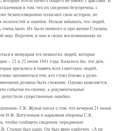
, которые почти ничего общего не имеют с фактами. В
сказчиков в том, что их сведения безупречны, с
олее безапелляционно излагают свои истории, не
нелепостей и ошибок. Нельзя забывать, что людей,
ь очень мало. Их было немного и при жизни Сталина.
ой мир. Впрочем, и они в своих воспоминаниях не
титься к мемуарам тех немногих людей, которые
и – 21 и 22 июня 1941 года. Казалось бы, эти дни,
орые врезались в память всех советских людей,
ливо запомниться тем, кто стоял близко к рулю
поминания должны быть схожими. Однако выясняется,
эти события по-своему, а документальные
ни допустили существенные ошибки.
шления» Г.К. Жуков писал о том, что вечером 21 июня
лем Н.Ф. Ватутиным и наркомом обороны С.К.
, чтобы сообщить сведения, переданные
В. Сталин был один. Он был явно озабочен. «А не