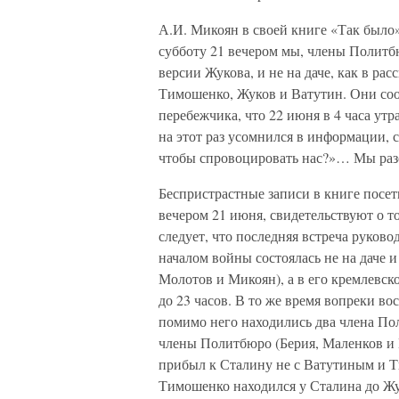
А.И. Микоян в своей книге «Так было»
субботу 21 вечером мы, члены Политбю
версии Жукова, и не на даче, как в рас
Тимошенко, Жуков и Ватутин. Они соо
перебежчика, что 22 июня в 4 часа ут
на этот раз усомнился в информации, 
чтобы спровоцировать нас?»… Мы раз
Беспристрастные записи в книге посет
вечером 21 июня, свидетельствуют о т
следует, что последняя встреча руков
началом войны состоялась не на даче и
Молотов и Микоян), а в его кремлевск
до 23 часов. В то же время вопреки в
помимо него находились два члена По
члены Политбюро (Берия, Маленков и 
прибыл к Сталину не с Ватутиным и Т
Тимошенко находился у Сталина до Жук