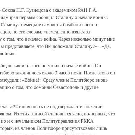
о Союза Н.Г. Кузнецова с академиком РАН Г.А.
о адмирал первым сообщил Сталину о начале войны.
а 07 минут немецкие самолеты бомбили военно-
ецов, по его словам, «немедленно взялся за
о том, что началась война. Через несколько минут мне
Вы представляете, что Вы доложили Сталину?» – «Да,
 война».
щал, как и от кого он узнал о начале войны. Он
итбюро закончилось около 3 часов ночи. После этого он
 разбудили: «Война!» Сразу члены Политбюро вновь
ацию о том, что бомбили Севастополь и другие
е часы 22 июня опять не подтверждает изложение
ом. Из этих записей становится ясно, во-первых, что
, но и с начальником Политуправления РККА
вторых, из членов Политбюро присутствовали лишь