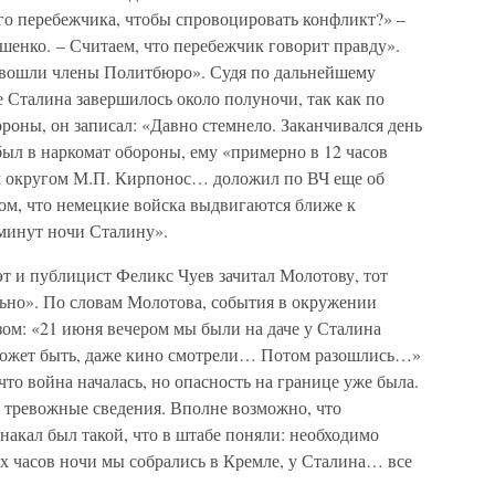
го перебежчика, чтобы спровоцировать конфликт?» –
ошенко. – Считаем, что перебежчик говорит правду».
а вошли члены Политбюро». Судя по дальнейшему
е Сталина завершилось около полуночи, так как по
роны, он записал: «Давно стемнело. Заканчивался день
ыл в наркомат обороны, ему «примерно в 12 часов
 округом М.П. Кирпонос… доложил по ВЧ еще об
ом, что немецкие войска выдвигаются ближе к
 минут ночи Сталину».
оэт и публицист Феликс Чуев зачитал Молотову, тот
льно». По словам Молотова, события в окружении
ом: «21 июня вечером мы были на даче у Сталина
 Может быть, даже кино смотрели… Потом разошлись…»
что война началась, но опасность на границе уже была.
 тревожные сведения. Вполне возможно, что
накал был такой, что в штабе поняли: необходимо
вух часов ночи мы собрались в Кремле, у Сталина… все