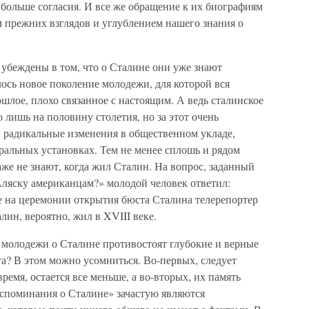
больше согласия. И все же обращение к их биографиям
 прежних взглядов и углублением нашего знания о
убеждены в том, что о Сталине они уже знают
лось новое поколение молодежи, для которой вся
ошлое, плохо связанное с настоящим. А ведь сталинское
 лишь на половину столетия, но за этот очень
 радикальные изменения в общественном укладе,
ральных установках. Тем не менее сплошь и рядом
же не знают, когда жил Сталин. На вопрос, заданный
Аляску американцам?» молодой человек ответил:
е на церемонии открытия бюста Сталина телерепортер
лин, вероятно, жил в XVIII веке.
 молодежи о Сталине противостоят глубокие и верные
ста? В этом можно усомниться. Во-первых, следует
время, остается все меньше, а во-вторых, их память
воспоминания о Сталине» зачастую являются