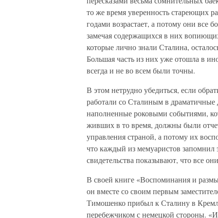
пересказами весьма сомнительных баек
то же время уверенность стареющих рас
годами возрастает, а потому они все б
замечая содержащихся в них вопиющих 
которые лично знали Сталина, осталос
Большая часть из них уже отошла в ин
всегда и не во всем были точны.
В этом нетрудно убедиться, если обра
работали со Сталиным в драматичные дн
наполненные роковыми событиями, кот
живших в то время, должны были отчет
управления страной, а потому их вос
что каждый из мемуаристов запомнил 
свидетельства показывают, что все о
В своей книге «Воспоминания и размы
он вместе со своим первым заместите
Тимошенко прибыл к Сталину в Кремль
перебежчиком с немецкой стороны. «И.