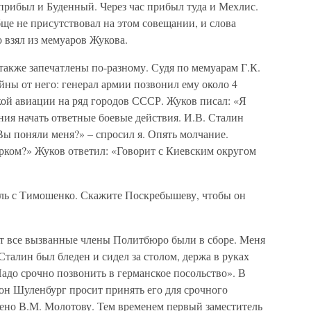
прибыл и Буденный. Через час прибыл туда и Мехлис.
е не присутствовал на этом совещании, и слова
о взял из мемуаров Жукова.
также запечатлены по-разному. Судя по мемуарам Г.К.
йны от него: генерал армии позвонил ему около 4
кой авиации на ряд городов СССР. Жуков писал: «Я
ия начать ответные боевые действия. И.В. Сталин
ы поняли меня?» – спросил я. Опять молчание.
арком?» Жуков ответил: «Говорит с Киевским округом
ль с Тимошенко. Скажите Поскребышеву, чтобы он
ут все вызванные члены Политбюро были в сборе. Меня
Сталин был бледен и сидел за столом, держа в руках
Надо срочно позвонить в германское посольство». В
фон Шуленбург просит принять его для срочного
ено В.М. Молотову. Тем временем первый заместитель